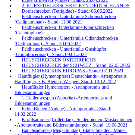
Echte Grillen (Gryllidae) - Stand: 28.04.2022
2. KURZFÜHLERSCHRECKEN DEUTSCHLANDS
Dornschrecken (Tetrigidae) - Stand: 06.06.2022
Feldheuschrecken - Unterfamilie Schönschrecken
(Calliptaminae) - Stand: 11.08.2021
Feldheuschrecken- Unterfamilie Knarrschrecken
(Catantopinae)
Feldheuschrecken - Unterfamilie Ödlandschrecken
(Oedipodinae) - Stand: 20.06.2022
Feldheuschrecken - Unterfamilie Grashüpfer
(Gomphocerinae) - Stand: 09.01.2022
HEUSCHRECKEN ÖSTERREICHS
HEUSCHRECKEN der SCHWEIZ - Stand: 02.03.2022
HEUSCHRECKEN EUROPAS - Stand: 07.11.2021
Hautflügler (Hymenoptera) Deutschlands - Artenportraits
Hautflügler, z.B. Bienen, Wespen- Stand: 19.12.2022
Hautflügler Hymenoptera - Artenportraits und
Bildersammlungen
1. Taillenwespen (Apocrita) -Artenportraits und
Bildersammlungen
Echte Bienen (Apidae) - Artenportraits - Stand:
14.02.2022
Kropfsammler (Colletidae) - Seidenbienen, Maskenbienen
- Artenportraits und Bildersammlungen - Stand: 19.08.2021
Bauchsammler (Megachilidae)- Blattschneider-, Mauer-,