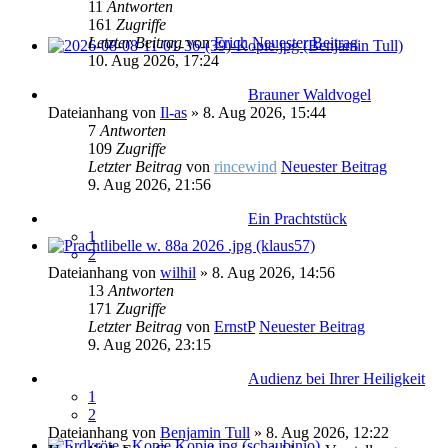
11
Antworten
161
Zugriffe
Letzter Beitrag
von
Erich
Neuester Beitrag
10. Aug 2026, 17:24
Brauner Waldvogel
Dateianhang
von
Il-as
» 8. Aug 2026, 15:44
7
Antworten
109
Zugriffe
Letzter Beitrag
von
rincewind
Neuester Beitrag
9. Aug 2026, 21:56
Ein Prachtstück
1
2
Dateianhang
von
wilhil
» 8. Aug 2026, 14:56
13
Antworten
171
Zugriffe
Letzter Beitrag
von
ErnstP
Neuester Beitrag
9. Aug 2026, 23:15
Audienz bei Ihrer Heiligkeit
1
2
Dateianhang
von
Benjamin Tull
» 8. Aug 2026, 12:22