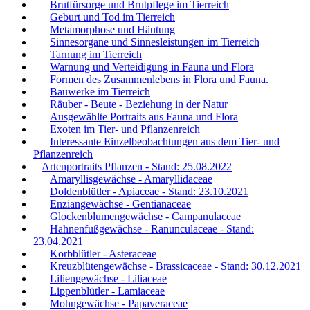
Brutfürsorge und Brutpflege im Tierreich
Geburt und Tod im Tierreich
Metamorphose und Häutung
Sinnesorgane und Sinnesleistungen im Tierreich
Tarnung im Tierreich
Warnung und Verteidigung in Fauna und Flora
Formen des Zusammenlebens in Flora und Fauna.
Bauwerke im Tierreich
Räuber - Beute - Beziehung in der Natur
Ausgewählte Portraits aus Fauna und Flora
Exoten im Tier- und Pflanzenreich
Interessante Einzelbeobachtungen aus dem Tier- und
Pflanzenreich
Artenportraits Pflanzen - Stand: 25.08.2022
Amaryllisgewächse - Amaryllidaceae
Doldenblütler - Apiaceae - Stand: 23.10.2021
Enziangewächse - Gentianaceae
Glockenblumengewächse - Campanulaceae
Hahnenfußgewächse - Ranunculaceae - Stand:
23.04.2021
Korbblütler - Asteraceae
Kreuzblütengewächse - Brassicaceae - Stand: 30.12.2021
Liliengewächse - Liliaceae
Lippenblütler - Lamiaceae
Mohngewächse - Papaveraceae