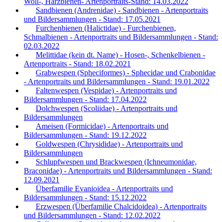
Woll-, Harzbienen- Artenportraits-Stand: 14.03.2022
Sandbienen (Andrenidae) - Sandbienen - Artenportraits
und Bildersammlungen - Stand: 17.05.2021
Furchenbienen (Halictidae) - Furchenbienen,
Schmalbienen - Artenportraits und Bildersammlungen - Stand:
02.03.2022
Melittidae (kein dt. Name) - Hosen-, Schenkelbienen -
Artenportraits - Stand: 18.02.2021
Grabwespen (Spheciformes) - Sphecidae und Crabonidae
- Artenportraits und Bildersammlungen - Stand: 19.01.2022
Faltenwespen (Vespidae) - Artenportraits und
Bildersammlungen - Stand: 17.04.2022
Dolchwespen (Scoliidae) - Artenportraits und
Bildersammlungen
Ameisen (Formicidae) - Artenportraits und
Bildersammlungen - Stand: 19.12.2022
Goldwespen (Chrysididae) - Artenportraits und
Bildersammlungen
Schlupfwespen und Brackwespen (Ichneumonidae,
Braconidae) - Artenportraits und Bildersammlungen - Stand:
12.09.2021
Überfamilie Evanioidea - Artenportraits und
Bildersammlungen - Stand: 15.12.2022
Erzwespen (Überfamilie Chalcidoidea) - Artenportraits
und Bildersammlungen - Stand: 12.02.2022