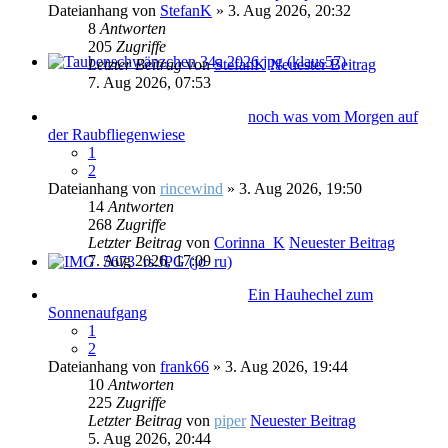
Dateianhang
von
StefanK
» 3. Aug 2026, 20:32
8
Antworten
205
Zugriffe
Letzter Beitrag
von
StefanK
Neuester Beitrag
7. Aug 2026, 07:53
noch was vom Morgen auf
der Raubfliegenwiese
1
2
Dateianhang
von
rincewind
» 3. Aug 2026, 19:50
14
Antworten
268
Zugriffe
Letzter Beitrag
von
Corinna_K
Neuester Beitrag
7. Aug 2026, 17:09
Ein Hauhechel zum
Sonnenaufgang
1
2
Dateianhang
von
frank66
» 3. Aug 2026, 19:44
10
Antworten
225
Zugriffe
Letzter Beitrag
von
piper
Neuester Beitrag
5. Aug 2026, 20:44