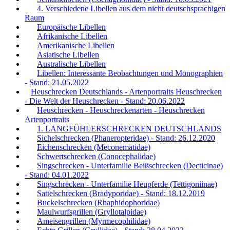
4. Verschiedene Libellen aus dem nicht deutschsprachigen
Raum
Europäische Libellen
Afrikanische Libellen
Amerikanische Libellen
Asiatische Libellen
Australische Libellen
Libellen: Interessante Beobachtungen und Monographien
- Stand: 21.05.2022
Heuschrecken Deutschlands - Artenportraits Heuschrecken
- Die Welt der Heuschrecken - Stand: 20.06.2022
Heuschrecken - Heuschreckenarten - Heuschrecken
Artenportraits
1. LANGFÜHLERSCHRECKEN DEUTSCHLANDS
Sichelschrecken (Phaneropteridae) - Stand: 26.12.2020
Eichenschrecken (Meconematidae)
Schwertschrecken (Conocephalidae)
Singschrecken - Unterfamilie Beißschrecken (Decticinae)
- Stand: 04.01.2022
Singschrecken - Unterfamilie Heupferde (Tettigoniinae)
Sattelschrecken (Bradyporidae) - Stand: 18.12.2019
Buckelschrecken (Rhaphidophoridae)
Maulwurfsgrillen (Gryllotalpidae)
Ameisengrillen (Myrmecophilidae)