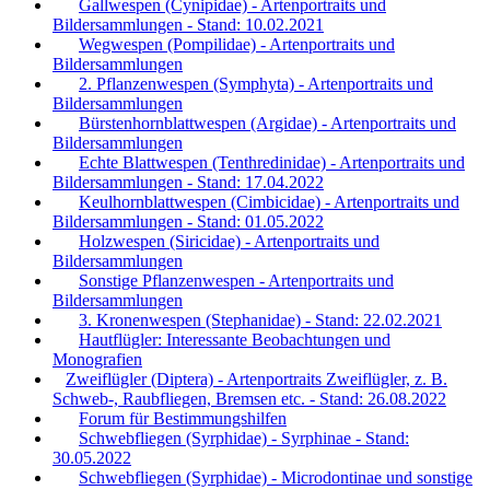
Gallwespen (Cynipidae) - Artenportraits und
Bildersammlungen - Stand: 10.02.2021
Wegwespen (Pompilidae) - Artenportraits und
Bildersammlungen
2. Pflanzenwespen (Symphyta) - Artenportraits und
Bildersammlungen
Bürstenhornblattwespen (Argidae) - Artenportraits und
Bildersammlungen
Echte Blattwespen (Tenthredinidae) - Artenportraits und
Bildersammlungen - Stand: 17.04.2022
Keulhornblattwespen (Cimbicidae) - Artenportraits und
Bildersammlungen - Stand: 01.05.2022
Holzwespen (Siricidae) - Artenportraits und
Bildersammlungen
Sonstige Pflanzenwespen - Artenportraits und
Bildersammlungen
3. Kronenwespen (Stephanidae) - Stand: 22.02.2021
Hautflügler: Interessante Beobachtungen und
Monografien
Zweiflügler (Diptera) - Artenportraits Zweiflügler, z. B.
Schweb-, Raubfliegen, Bremsen etc. - Stand: 26.08.2022
Forum für Bestimmungshilfen
Schwebfliegen (Syrphidae) - Syrphinae - Stand:
30.05.2022
Schwebfliegen (Syrphidae) - Microdontinae und sonstige