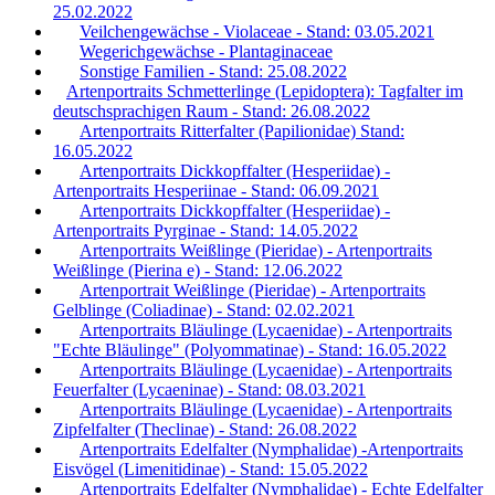
25.02.2022
Veilchengewächse - Violaceae - Stand: 03.05.2021
Wegerichgewächse - Plantaginaceae
Sonstige Familien - Stand: 25.08.2022
Artenportraits Schmetterlinge (Lepidoptera): Tagfalter im
deutschsprachigen Raum - Stand: 26.08.2022
Artenportraits Ritterfalter (Papilionidae) Stand:
16.05.2022
Artenportraits Dickkopffalter (Hesperiidae) -
Artenportraits Hesperiinae - Stand: 06.09.2021
Artenportraits Dickkopffalter (Hesperiidae) -
Artenportraits Pyrginae - Stand: 14.05.2022
Artenportraits Weißlinge (Pieridae) - Artenportraits
Weißlinge (Pierina e) - Stand: 12.06.2022
Artenportrait Weißlinge (Pieridae) - Artenportraits
Gelblinge (Coliadinae) - Stand: 02.02.2021
Artenportraits Bläulinge (Lycaenidae) - Artenportraits
"Echte Bläulinge" (Polyommatinae) - Stand: 16.05.2022
Artenportraits Bläulinge (Lycaenidae) - Artenportraits
Feuerfalter (Lycaeninae) - Stand: 08.03.2021
Artenportraits Bläulinge (Lycaenidae) - Artenportraits
Zipfelfalter (Theclinae) - Stand: 26.08.2022
Artenportraits Edelfalter (Nymphalidae) -Artenportraits
Eisvögel (Limenitidinae) - Stand: 15.05.2022
Artenportraits Edelfalter (Nymphalidae) - Echte Edelfalter