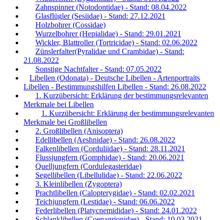
Zahnspinner (Notodontidae) - Stand: 08.04.2022
Glasflügler (Sesiidae) - Stand: 27.12.2021
Holzbohrer (Cossidae)
Wurzelbohrer (Hepialidae) - Stand: 29.01.2021
Wickler, Blattroller (Tortricidae) - Stand: 02.06.2022
Zünslerfalter(Pyralidae und Crambidae) - Stand:
21.08.2022
Sonstige Nachtfalter - Stand: 07.05.2022
Libellen (Odonata) - Deutsche Libellen - Artenportraits
Libellen - Bestimmungshilfen Libellen - Stand: 26.08.2022
1. Kurzübersicht: Erklärung der bestimmungsrelevanten
Merkmale bei Libellen
1. Kurzübersicht: Erklärung der bestimmungsrelevanten
Merkmale bei Großlibellen
2. Großlibellen (Anisoptera)
Edellibellen (Aeshnidae) - Stand: 26.08.2022
Falkenlibellen (Corduliidae) - Stand: 28.11.2021
Flussjungfern (Gomphidae) - Stand: 20.06.2021
Quelljungfern (Cordulegasteridae)
Segellibellen (Libellulidae) - Stand: 22.06.2022
3. Kleinlibellen (Zygoptera)
Prachtlibellen (Calopterygidae) - Stand: 02.02.2021
Teichjungfern (Lestidae) - Stand: 06.06.2022
Federlibellen (Platycnemididae) - Stand: 24.01.2022
Schlanklibellen (Coenagrionidae) - Stand: 10.03.2021