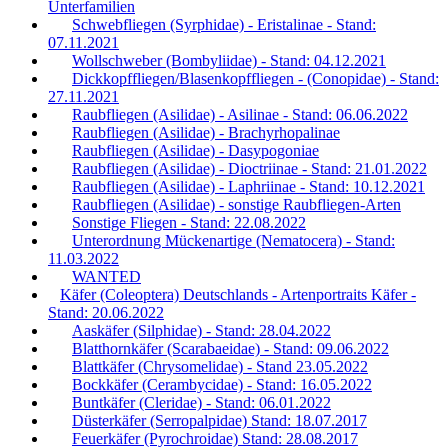
Unterfamilien
Schwebfliegen (Syrphidae) - Eristalinae - Stand:
07.11.2021
Wollschweber (Bombyliidae) - Stand: 04.12.2021
Dickkopffliegen/Blasenkopffliegen - (Conopidae) - Stand:
27.11.2021
Raubfliegen (Asilidae) - Asilinae - Stand: 06.06.2022
Raubfliegen (Asilidae) - Brachyrhopalinae
Raubfliegen (Asilidae) - Dasypogoniae
Raubfliegen (Asilidae) - Dioctriinae - Stand: 21.01.2022
Raubfliegen (Asilidae) - Laphriinae - Stand: 10.12.2021
Raubfliegen (Asilidae) - sonstige Raubfliegen-Arten
Sonstige Fliegen - Stand: 22.08.2022
Unterordnung Mückenartige (Nematocera) - Stand:
11.03.2022
WANTED
Käfer (Coleoptera) Deutschlands - Artenportraits Käfer -
Stand: 20.06.2022
Aaskäfer (Silphidae) - Stand: 28.04.2022
Blatthornkäfer (Scarabaeidae) - Stand: 09.06.2022
Blattkäfer (Chrysomelidae) - Stand 23.05.2022
Bockkäfer (Cerambycidae) - Stand: 16.05.2022
Buntkäfer (Cleridae) - Stand: 06.01.2022
Düsterkäfer (Serropalpidae) Stand: 18.07.2017
Feuerkäfer (Pyrochroidae) Stand: 28.08.2017