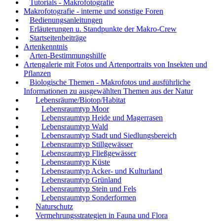
Tutorials - Makrofotografie
Makrofotografie - interne und sonstige Foren
Bedienungsanleitungen
Erläuterungen u. Standpunkte der Makro-Crew
Startseitenbeiträge
Artenkenntnis
Arten-Bestimmungshilfe
Artengalerie mit Fotos und Artenportraits von Insekten und
Pflanzen
Biologische Themen - Makrofotos und ausführliche
Informationen zu ausgewählten Themen aus der Natur
Lebensräume/Biotop/Habitat
Lebensraumtyp Moor
Lebensraumtyp Heide und Magerrasen
Lebensraumtyp Wald
Lebensraumtyp Stadt und Siedlungsbereich
Lebensraumtyp Stillgewässer
Lebensraumtyp Fließgewässer
Lebensraumtyp Küste
Lebensraumtyp Acker- und Kulturland
Lebensraumtyp Grünland
Lebensraumtyp Stein und Fels
Lebensraumtyp Sonderformen
Naturschutz
Vermehrungsstrategien in Fauna und Flora