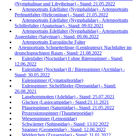
(Nymphalinae und Libytheinae) - Stand: 21.05.2022
Artenportraits Edelfalter (Nymphalidae) - Artenportraits
Perlmuttfalter (Heliconiinae) - Stand: 21.05.2022
Artenportraits Edelfalter (Nymphalidae) - Artenportraits
Schillerfalter (Apaturinae) - Stand: 09.02.2021
Artenportraits Edelfalter (Nymphalidae) - Artenportraits
Augenfalter (Satyrinae) - Stand: 09.06.2022
Artenportraits Europäische Falter
Artenportraits Schmetterlinge (Lepidoptera): Nachtfalter im
deutschsprachigen Raum - Stand: 21.08.2022
Eulenfalter (Noctuidae) I ohne Bärenspinner - Stand:
12.06.2022
Eulenfalter (Noctuidae) II / Bärenspinner (Arctiidae) -
Stand: 30.05.2022
Eulenspinner (Cymatophoridae)
Eulenspinner, Sichelflügler (Drepanidae) - Stand:
26.08.2021
Langhornmotten (Adelidae) - Stand: 25.07.2021
Glucken (Lasiocampidae) - Stand:21.11.2021
Pfauenspinner (Saturniidae) - Stand: 21.05.2022
Prozessionsspinner (Thaumepoeidae)
Wiesenspinner (Lemoniidae)
Schwärmer (Sphingidae) - Stand: 13.02.2022
Spanner (Geometridae) - Stand: 12.06.2022
Widderchen (Zygaenidae) - Stand: 31.01.2022