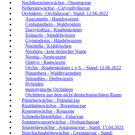
Nachtkerzengewächse - Onagraceae
Nelkengewächse - Caryophyllaceae
Orchideen - Orchidaceae - Stand: 12.06.2022
Anacamptis - Hundswurzen
Cephalanthera - Waldvöglein
Dactylorhiza - Knabenkräuter
Epipactis - Stendelwurzen
Gymnadenia - Händelwurzen
Nigritella - Kohlröschen
Neotinea - kein deutscher Name
Neottia - Nestwurzen
Ophrys - Ragwurzen
Orchis - Knabenkräuter i. e.S. - Stand: 12.06.2022
Platanthera - Waldhyazinthen
Spiranthes - Drehwurzen
Hybriden
monotypische Orchideen
Orchideen aus dem nicht deutschsprachigen Raum
Primelgewächse - Primulaceae
Raublattgewächse - Boraginaceae
Rosengewächse - Rosaceae
Schmetterlingsblütler - Fabaceae
Sommerwurzgewächse - Orobanchaceae
Spargelgewächse - Asparagaceae - Stand: 15.04.2021
Storchschnabelgewächse - Geraniaceae - Stand: