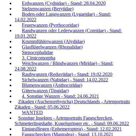
Erdwanzen (Cydnidae) - Stand: 28.04.2020
Stelzenwanzen (Berytidae)
Boden-oder Langwanzen (Lygaeidae) - Stand:
14.02.2022
Feuerwanzen (Pyrrhocoridae)
Randwanzen oder Lederwanzen (Coreidae) - Stand:
19.01.2022
Krummfühlerwanzen (Alydidae)
Glasflügelwanzen (Rhopalidae)
Stenocephalidae
3. Cimicomorpha
Weichwanzen / Blindwanzen (Miridae) - Stand:
24.08.2022
Raubwanzen (Reduviidae) - Stand: 19.02.2020
Sichelwanzen (Nabidae) - Stand: 14.02.2022
Blumenwanzen (Anthocoridae)
Gitterwanzen (Tingidae)
4. Sonstige Wanzen - Stand: 24.06.2021
Zikaden (Auchenorrhyncha) Deutschlands - Artenportraits
Zikaden - Stand: 05.06.2022
WANTED
Sonstige Insekten - Artenportraits Fangschrecken,
Schmetterlingshafte, Kugelspringer etc. - Stand: 09.06.2022
Eintagsfliegen (Ephemeroptera) - Stand: 12.02.2021
Fangschrecken (Mantodea) - Stand: 13.10.2021