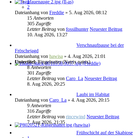
1
2
Dateianhang
von
Freddie
» 5. Aug 2026, 08:12
15
Antworten
305
Zugriffe
Letzter Beitrag
von
fossilhunter
Neuester Beitrag
10. Aug 2026, 13:27
Verschnaufpause bei der
Fröschejagd
Dateianhang
von
hawisa
» 4. Aug 2026, 21:01
Untertitel:
Ringelnatter (Natrix natrix)
8
Antworten
301
Zugriffe
Letzter Beitrag
von
Caro_La
Neuester Beitrag
8. Aug 2026, 20:25
Laubi im Habitat
Dateianhang
von
Caro_La
» 4. Aug 2026, 20:15
9
Antworten
316
Zugriffe
Letzter Beitrag
von
rincewind
Neuester Beitrag
7. Aug 2026, 21:35
Frühschicht auf der Skabiose