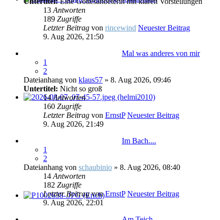
Untertitel:
Eine Gottesanbeterin mit klaren Vorstellungen
13
Antworten
189
Zugriffe
Letzter Beitrag
von
rincewind
Neuester Beitrag
9. Aug 2026, 21:50
Mal was anderes von mir
1
2
Dateianhang
von
klaus57
» 8. Aug 2026, 09:46
Untertitel:
Nicht so groß
14
Antworten
160
Zugriffe
Letzter Beitrag
von
ErnstP
Neuester Beitrag
9. Aug 2026, 21:49
Im Bach....
1
2
Dateianhang
von
schaubinio
» 8. Aug 2026, 08:40
14
Antworten
182
Zugriffe
Letzter Beitrag
von
ErnstP
Neuester Beitrag
9. Aug 2026, 22:01
Am Teich