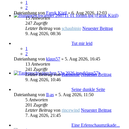
1
2
Dateianhang
von
Faruk Kizil
» 6. Aug 2026, 12:03
15
Antworten
247
Zugriffe
Letzter Beitrag
von
schaubinio
Neuester Beitrag
9. Aug 2026, 08:36
Tut mir leid
1
2
Dateianhang
von
klaus57
» 5. Aug 2026, 16:45
13
Antworten
241
Zugriffe
Letzter Beitrag
von
Harmonie
Neuester Beitrag
9. Aug 2026, 10:46
Seine dunkle Seite
Dateianhang
von
Il-as
» 5. Aug 2026, 11:50
5
Antworten
201
Zugriffe
Letzter Beitrag
von
rincewind
Neuester Beitrag
7. Aug 2026, 21:45
Eine Erlenschaumzikade...