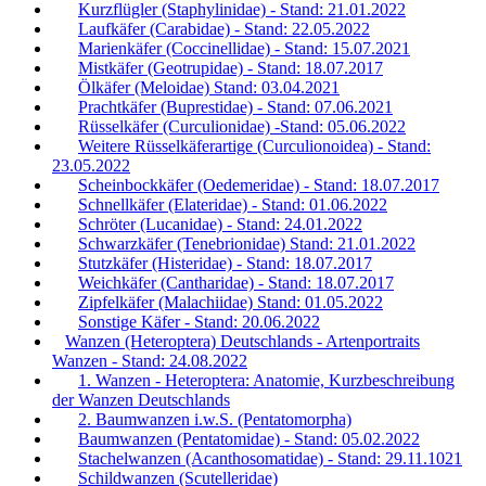
Kurzflügler (Staphylinidae) - Stand: 21.01.2022
Laufkäfer (Carabidae) - Stand: 22.05.2022
Marienkäfer (Coccinellidae) - Stand: 15.07.2021
Mistkäfer (Geotrupidae) - Stand: 18.07.2017
Ölkäfer (Meloidae) Stand: 03.04.2021
Prachtkäfer (Buprestidae) - Stand: 07.06.2021
Rüsselkäfer (Curculionidae) -Stand: 05.06.2022
Weitere Rüsselkäferartige (Curculionoidea) - Stand:
23.05.2022
Scheinbockkäfer (Oedemeridae) - Stand: 18.07.2017
Schnellkäfer (Elateridae) - Stand: 01.06.2022
Schröter (Lucanidae) - Stand: 24.01.2022
Schwarzkäfer (Tenebrionidae) Stand: 21.01.2022
Stutzkäfer (Histeridae) - Stand: 18.07.2017
Weichkäfer (Cantharidae) - Stand: 18.07.2017
Zipfelkäfer (Malachiidae) Stand: 01.05.2022
Sonstige Käfer - Stand: 20.06.2022
Wanzen (Heteroptera) Deutschlands - Artenportraits
Wanzen - Stand: 24.08.2022
1. Wanzen - Heteroptera: Anatomie, Kurzbeschreibung
der Wanzen Deutschlands
2. Baumwanzen i.w.S. (Pentatomorpha)
Baumwanzen (Pentatomidae) - Stand: 05.02.2022
Stachelwanzen (Acanthosomatidae) - Stand: 29.11.1021
Schildwanzen (Scutelleridae)