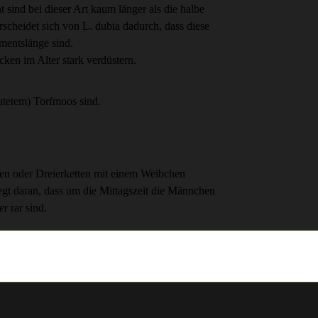
sind bei dieser Art kaum länger als die halbe
scheidet sich von L. dubia dadurch, dass diese
ementslänge sind.
ken im Alter stark verdüstern.
utetem) Torfmoos sind.
n oder Dreierketten mit einem Weibchen
gt daran, dass um die Mittagszeit die Männchen
r rar sind.