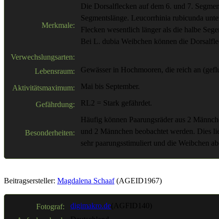
Die Dorsalflecken auf dem 6. und 7. Segment 
Segmentslänge. Leucorrhinia rubicunda unter
Merkmale:
Flecken wesentlich länger als die halbe Seg
Bei L. dubia Weibchen können die Dorsalflec
Verwechslungsarten:
Gewässer in Hochmooren, die reich an (gefl
Lebensraum:
Mai bis September.
Aktivitätsmaximum:
RL2 = Stark gefährdet.
Gefährdung:
Häufig können Paarungsräder aus 2 Männche
und 2 Männchen beobachtet werden. Dies lie
Besonderheiten:
sehr paarungsstimuliert und die Weibchen abe
Beitragsersteller:
Magdalena Schaaf
(AGEID1967)
digimakro.de
(AGFID140)
Fotograf: