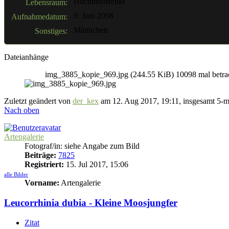
Hochmoorrelikt
Lebensraum:
9. Juni 2008
Aufnahmedatum:
Männchen
Sonstiges:
Dateianhänge
img_3885_kopie_969.jpg (244.55 KiB) 10098 mal betra
Zuletzt geändert von
der_kex
am 12. Aug 2017, 19:11, insgesamt 5-m
Nach oben
Artengalerie
Fotograf/in: siehe Angabe zum Bild
Beiträge:
7825
Registriert:
15. Jul 2017, 15:06
alle Bilder
Vorname:
Artengalerie
Leucorrhinia dubia - Kleine Moosjungfer
Zitat