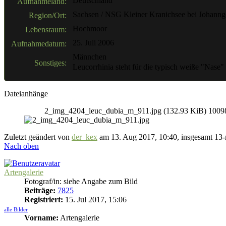
Deutschland
Aufnahmeland:
Sachsen / NSG Kleiner Kranichsee bei Johannge
Region/Ort:
Hochmoor
Lebensraum:
25. Juli 2006
Aufnahmedatum:
Männchen
Sonstiges:
Leucorrhinia steht für die typisch weiße "Nase
Dateianhänge
2_img_4204_leuc_dubia_m_911.jpg (132.93 KiB) 10098 
Zuletzt geändert von
der_kex
am 13. Aug 2017, 10:40, insgesamt 13-
Nach oben
Artengalerie
Fotograf/in: siehe Angabe zum Bild
Beiträge:
7825
Registriert:
15. Jul 2017, 15:06
alle Bilder
Vorname:
Artengalerie