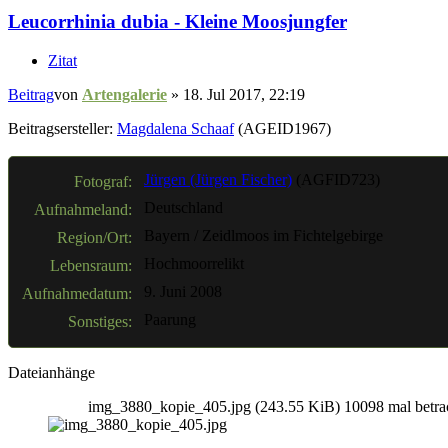
Leucorrhinia dubia - Kleine Moosjungfer
Zitat
Beitrag
von
Artengalerie
»
18. Jul 2017, 22:19
Beitragsersteller:
Magdalena Schaaf
(AGEID1967)
Jürgen (Jürgen Fischer)
(AGFID723)
Fotograf:
Deutschland
Aufnahmeland:
Bayern / Zeidlmoos im Fichtelgebirge
Region/Ort:
Hochmoorrelikt
Lebensraum:
9. Juni 2008
Aufnahmedatum:
Paarung
Sonstiges:
Dateianhänge
img_3880_kopie_405.jpg (243.55 KiB) 10098 mal betra