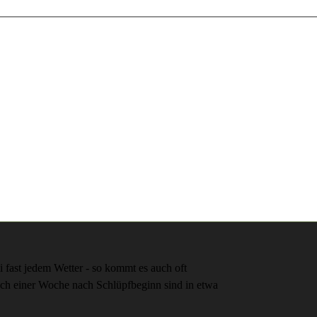
i fast jedem Wetter - so kommt es auch oft
ch einer Woche nach Schlüpfbeginn sind in etwa