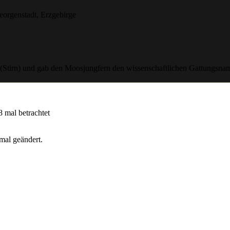
orgenstadt, Erzgebirge
" (Stirn) und gab den Moosjungfern den wissenschaftlichen Gattungsna
mal betrachtet
mal geändert.