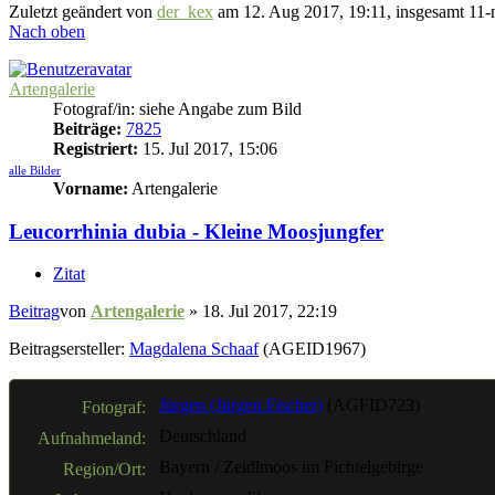
Zuletzt geändert von
der_kex
am 12. Aug 2017, 19:11, insgesamt 11-
Nach oben
Artengalerie
Fotograf/in: siehe Angabe zum Bild
Beiträge:
7825
Registriert:
15. Jul 2017, 15:06
alle Bilder
Vorname:
Artengalerie
Leucorrhinia dubia - Kleine Moosjungfer
Zitat
Beitrag
von
Artengalerie
»
18. Jul 2017, 22:19
Beitragsersteller:
Magdalena Schaaf
(AGEID1967)
Jürgen (Jürgen Fischer)
(AGFID723)
Fotograf:
Deutschland
Aufnahmeland:
Bayern / Zeidlmoos im Fichtelgebirge
Region/Ort: