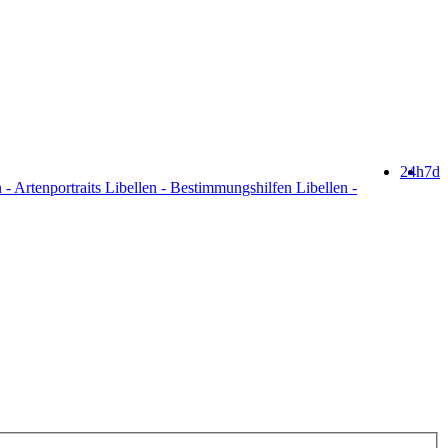
24h
7d
 - Artenportraits Libellen - Bestimmungshilfen Libellen -