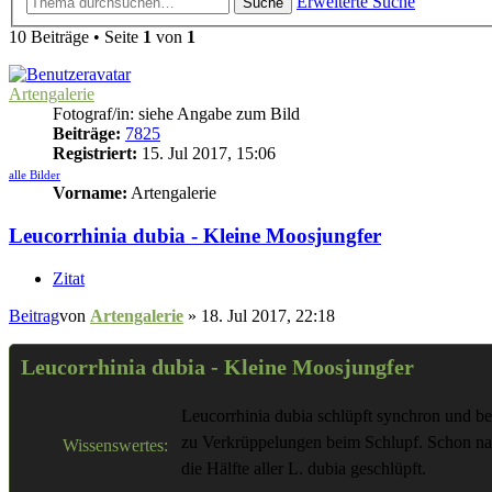
Erweiterte Suche
Suche
10 Beiträge • Seite
1
von
1
Artengalerie
Fotograf/in: siehe Angabe zum Bild
Beiträge:
7825
Registriert:
15. Jul 2017, 15:06
alle Bilder
Vorname:
Artengalerie
Leucorrhinia dubia - Kleine Moosjungfer
Zitat
Beitrag
von
Artengalerie
»
18. Jul 2017, 22:18
Leucorrhinia dubia - Kleine Moosjungfer
Leucorrhinia dubia schlüpft synchron und be
zu Verkrüppelungen beim Schlupf. Schon na
Wissenswertes:
die Hälfte aller L. dubia geschlüpft.