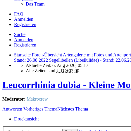
Das Team
FAQ
Anmelden
Registrieren
Suche
Anmelden
Registrieren
Startseite
Foren-Übersicht
Artengalerie mit Fotos und Artenport
Stand: 26.08.2022
Segellibellen (Libellulidae) - Stand: 22.06.
Aktuelle Zeit: 6. Aug 2026, 05:17
Alle Zeiten sind
UTC+02:00
Leucorrhinia dubia - Kleine Mo
Moderator:
Makrocrew
Antworten
Vorheriges Thema
Nächstes Thema
Druckansicht