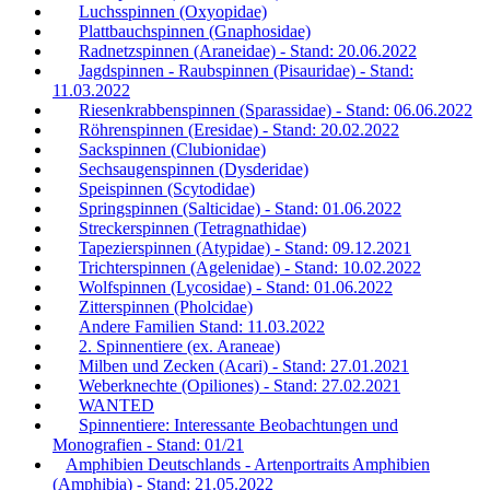
Luchsspinnen (Oxyopidae)
Plattbauchspinnen (Gnaphosidae)
Radnetzspinnen (Araneidae) - Stand: 20.06.2022
Jagdspinnen - Raubspinnen (Pisauridae) - Stand:
11.03.2022
Riesenkrabbenspinnen (Sparassidae) - Stand: 06.06.2022
Röhrenspinnen (Eresidae) - Stand: 20.02.2022
Sackspinnen (Clubionidae)
Sechsaugenspinnen (Dysderidae)
Speispinnen (Scytodidae)
Springspinnen (Salticidae) - Stand: 01.06.2022
Streckerspinnen (Tetragnathidae)
Tapezierspinnen (Atypidae) - Stand: 09.12.2021
Trichterspinnen (Agelenidae) - Stand: 10.02.2022
Wolfspinnen (Lycosidae) - Stand: 01.06.2022
Zitterspinnen (Pholcidae)
Andere Familien Stand: 11.03.2022
2. Spinnentiere (ex. Araneae)
Milben und Zecken (Acari) - Stand: 27.01.2021
Weberknechte (Opiliones) - Stand: 27.02.2021
WANTED
Spinnentiere: Interessante Beobachtungen und
Monografien - Stand: 01/21
Amphibien Deutschlands - Artenportraits Amphibien
(Amphibia) - Stand: 21.05.2022