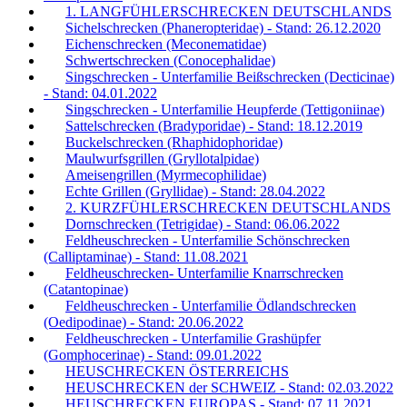
1. LANGFÜHLERSCHRECKEN DEUTSCHLANDS
Sichelschrecken (Phaneropteridae) - Stand: 26.12.2020
Eichenschrecken (Meconematidae)
Schwertschrecken (Conocephalidae)
Singschrecken - Unterfamilie Beißschrecken (Decticinae)
- Stand: 04.01.2022
Singschrecken - Unterfamilie Heupferde (Tettigoniinae)
Sattelschrecken (Bradyporidae) - Stand: 18.12.2019
Buckelschrecken (Rhaphidophoridae)
Maulwurfsgrillen (Gryllotalpidae)
Ameisengrillen (Myrmecophilidae)
Echte Grillen (Gryllidae) - Stand: 28.04.2022
2. KURZFÜHLERSCHRECKEN DEUTSCHLANDS
Dornschrecken (Tetrigidae) - Stand: 06.06.2022
Feldheuschrecken - Unterfamilie Schönschrecken
(Calliptaminae) - Stand: 11.08.2021
Feldheuschrecken- Unterfamilie Knarrschrecken
(Catantopinae)
Feldheuschrecken - Unterfamilie Ödlandschrecken
(Oedipodinae) - Stand: 20.06.2022
Feldheuschrecken - Unterfamilie Grashüpfer
(Gomphocerinae) - Stand: 09.01.2022
HEUSCHRECKEN ÖSTERREICHS
HEUSCHRECKEN der SCHWEIZ - Stand: 02.03.2022
HEUSCHRECKEN EUROPAS - Stand: 07.11.2021