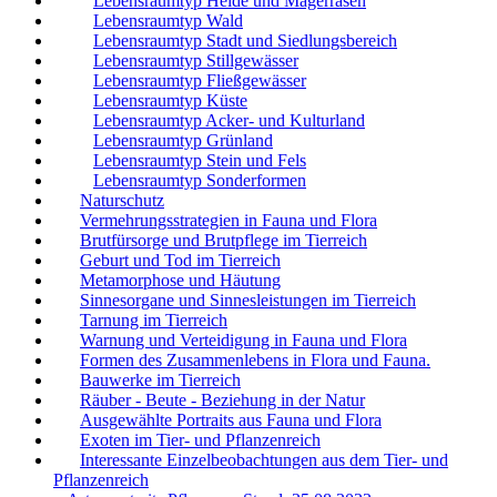
Lebensraumtyp Heide und Magerrasen
Lebensraumtyp Wald
Lebensraumtyp Stadt und Siedlungsbereich
Lebensraumtyp Stillgewässer
Lebensraumtyp Fließgewässer
Lebensraumtyp Küste
Lebensraumtyp Acker- und Kulturland
Lebensraumtyp Grünland
Lebensraumtyp Stein und Fels
Lebensraumtyp Sonderformen
Naturschutz
Vermehrungsstrategien in Fauna und Flora
Brutfürsorge und Brutpflege im Tierreich
Geburt und Tod im Tierreich
Metamorphose und Häutung
Sinnesorgane und Sinnesleistungen im Tierreich
Tarnung im Tierreich
Warnung und Verteidigung in Fauna und Flora
Formen des Zusammenlebens in Flora und Fauna.
Bauwerke im Tierreich
Räuber - Beute - Beziehung in der Natur
Ausgewählte Portraits aus Fauna und Flora
Exoten im Tier- und Pflanzenreich
Interessante Einzelbeobachtungen aus dem Tier- und
Pflanzenreich