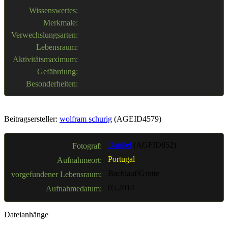
Wissenswertes:
Merkmale:
Verwechslungsarten:
Lebensraum:
Aktivitätsmaximum:
Gefährdung:
Besonderheiten:
Beitragsersteller:
wolfram schurig
(AGEID4579)
Danijel
(AGFID852)
Fotograf:
Portugal
Aufnahmeort:
Bachlauf/Grotte
vorgefundener Lebensraum:
05.2014
Aufnahmedatum:
Dateianhänge