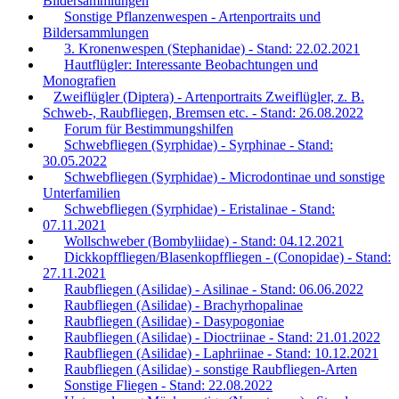
Bildersammlungen
Sonstige Pflanzenwespen - Artenportraits und
Bildersammlungen
3. Kronenwespen (Stephanidae) - Stand: 22.02.2021
Hautflügler: Interessante Beobachtungen und
Monografien
Zweiflügler (Diptera) - Artenportraits Zweiflügler, z. B.
Schweb-, Raubfliegen, Bremsen etc. - Stand: 26.08.2022
Forum für Bestimmungshilfen
Schwebfliegen (Syrphidae) - Syrphinae - Stand:
30.05.2022
Schwebfliegen (Syrphidae) - Microdontinae und sonstige
Unterfamilien
Schwebfliegen (Syrphidae) - Eristalinae - Stand:
07.11.2021
Wollschweber (Bombyliidae) - Stand: 04.12.2021
Dickkopffliegen/Blasenkopffliegen - (Conopidae) - Stand:
27.11.2021
Raubfliegen (Asilidae) - Asilinae - Stand: 06.06.2022
Raubfliegen (Asilidae) - Brachyrhopalinae
Raubfliegen (Asilidae) - Dasypogoniae
Raubfliegen (Asilidae) - Dioctriinae - Stand: 21.01.2022
Raubfliegen (Asilidae) - Laphriinae - Stand: 10.12.2021
Raubfliegen (Asilidae) - sonstige Raubfliegen-Arten
Sonstige Fliegen - Stand: 22.08.2022