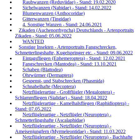
Raubwanzen (Reduviidae) - Stand: 19.02.2020
Sichelwanzen (Nabidae) - Stand: 14.02.2022
Blumenwanzen (Anthocoridae)
Gitterwanzen (Tingidae)
4. Sonstige Wanzen - Stand: 24.06.2021
Zikaden (Auchenorrhyncha) Deutschlands - Artenportraits
Zikaden - Stand: 05.06.2022
WANTED
Sonstige Insekten - Artenportraits Fangschrecken,
Schmetterlingshafte, Kugelspringer etc. - Stand: 09.06.2022
Eintagsfliegen (Ephemeroptera) - Stand: 12.02.2021
Fangschrecken (Mantodea) - Stand: 13.10.2021
Schaben (Blattodea)
Ohrwürmer (Dermaptera)
Gespenst- und Stabschrecken (Phasmida)
Schnabelhafte (Mecoptera)
Netzflüglerartige - Großflügler (Megaloptera) -
Schlammfliegen (Sialidae) - Stand: 18.04.2022
Netzflüglerartige - Kamelhalsfliegen (Raphidioptera) -
Stand: 07.05.2022
Netzflüglerartige - Netzflügler (Neuroptera) -
Schmetterlingshafte (Ascalaphidae)
Netzflüglerartige - Netzflügler (Neuroptera) -
Ameisenjungfern (Myrmeleontidae) - Stand: 11.03.2022
Netzflüglerartige - Netzflügler (Neuroptera) - Bachhafte