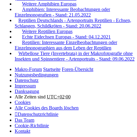
Weitere Amphibien Europas
Amphibien: Interessante Beobachtungen oder
Einzelmonografien - Stand: 21.05.2022
Reptilien Deutschlands - Artenportraits Reptilien - Echsen,
Schlangen, Schildkröten - Stand: 20.06.2022
Weitere Reptilien Europas
Echte Eidechsen Europas - Stand: 04.12.2021
Reptilien: Interessante Einzelbeobachtungen oder
Einzelmonographien aus dem Leben der Reptilien
Wirbellose Tiere (Invertebrata) in der Makrofotografie ohne
Insekten und Spinnentiere - Artenportraits - Stand: 09.06.2022
Makro-Forum
Startseite
Foren-Übersicht
Nutzungsbedingungen
Datenschutz
Impressum
Danksagung
Alle Zeiten sind
UTC+02:00
Cookies
Alle Cookies des Boards löschen
Datenschutzrichtlinie
Das Team
Cookie-Richtlinie
Kontakt