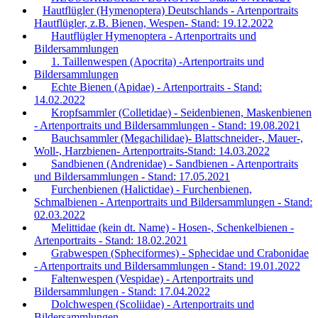
Hautflügler (Hymenoptera) Deutschlands - Artenportraits
Hautflügler, z.B. Bienen, Wespen- Stand: 19.12.2022
Hautflügler Hymenoptera - Artenportraits und
Bildersammlungen
1. Taillenwespen (Apocrita) -Artenportraits und
Bildersammlungen
Echte Bienen (Apidae) - Artenportraits - Stand:
14.02.2022
Kropfsammler (Colletidae) - Seidenbienen, Maskenbienen
- Artenportraits und Bildersammlungen - Stand: 19.08.2021
Bauchsammler (Megachilidae)- Blattschneider-, Mauer-,
Woll-, Harzbienen- Artenportraits-Stand: 14.03.2022
Sandbienen (Andrenidae) - Sandbienen - Artenportraits
und Bildersammlungen - Stand: 17.05.2021
Furchenbienen (Halictidae) - Furchenbienen,
Schmalbienen - Artenportraits und Bildersammlungen - Stand:
02.03.2022
Melittidae (kein dt. Name) - Hosen-, Schenkelbienen -
Artenportraits - Stand: 18.02.2021
Grabwespen (Spheciformes) - Sphecidae und Crabonidae
- Artenportraits und Bildersammlungen - Stand: 19.01.2022
Faltenwespen (Vespidae) - Artenportraits und
Bildersammlungen - Stand: 17.04.2022
Dolchwespen (Scoliidae) - Artenportraits und
Bildersammlungen