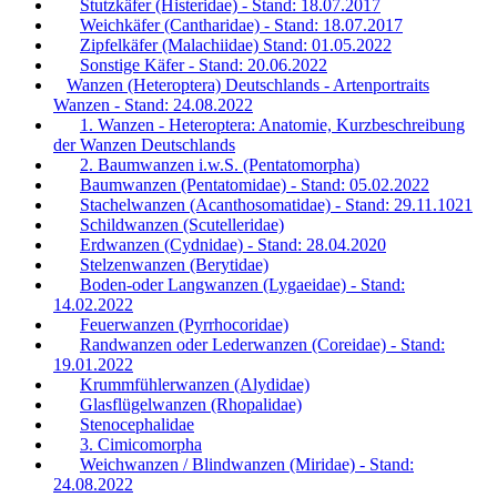
Stutzkäfer (Histeridae) - Stand: 18.07.2017
Weichkäfer (Cantharidae) - Stand: 18.07.2017
Zipfelkäfer (Malachiidae) Stand: 01.05.2022
Sonstige Käfer - Stand: 20.06.2022
Wanzen (Heteroptera) Deutschlands - Artenportraits
Wanzen - Stand: 24.08.2022
1. Wanzen - Heteroptera: Anatomie, Kurzbeschreibung
der Wanzen Deutschlands
2. Baumwanzen i.w.S. (Pentatomorpha)
Baumwanzen (Pentatomidae) - Stand: 05.02.2022
Stachelwanzen (Acanthosomatidae) - Stand: 29.11.1021
Schildwanzen (Scutelleridae)
Erdwanzen (Cydnidae) - Stand: 28.04.2020
Stelzenwanzen (Berytidae)
Boden-oder Langwanzen (Lygaeidae) - Stand:
14.02.2022
Feuerwanzen (Pyrrhocoridae)
Randwanzen oder Lederwanzen (Coreidae) - Stand:
19.01.2022
Krummfühlerwanzen (Alydidae)
Glasflügelwanzen (Rhopalidae)
Stenocephalidae
3. Cimicomorpha
Weichwanzen / Blindwanzen (Miridae) - Stand:
24.08.2022