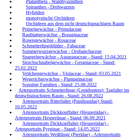
Platanthera - Waldhyazinthen
Spiranthes - Drehwurzen
Hybriden
monotypische Orchideen
Orchideen aus dem nicht deutschsprachigen Raum
Primelgewächse - Primulaceae
Raublattgewächse - Boraginaceae
Rosengewächse - Rosaceae
Schmetterlingsblütler - Fabaceae
Sommerwurzgewächse - Orobanchaceae
Spargelgewächse - Asparagaceae - Stand: 15.04.2021
Storchschnabelgewächse - Geraniaceae - Stand:
25.02.2022
Veilchengewächse - Violaceae - Stand: 03.05.2021
Wegerichgewächse - Plantaginaceae
Sonstige Familien - Stand: 25.08.2022
Artenportraits Schmetterlinge (Lepidoptera): Tagfalter im
deutschsprachigen Raum - Stand: 26.08.2022
Artenportraits Ritterfalter (Papilionidae) Stand:
16.05.2022
Artenportraits Dickkopffalter (Hesperiidae) -
Artenportraits Hesperiinae - Stand: 06.09.2021
Artenportraits Dickkopffalter (Hesperiidae) -
Artenportraits Pyrginae - Stand: 14.05.2022
Artenportraits Weißlinge (Pieridae) - Artenportraits