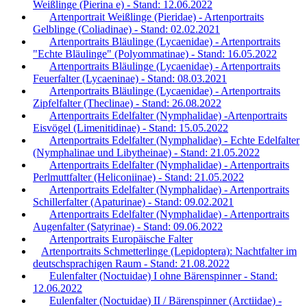
Weißlinge (Pierina e) - Stand: 12.06.2022
Artenportrait Weißlinge (Pieridae) - Artenportraits
Gelblinge (Coliadinae) - Stand: 02.02.2021
Artenportraits Bläulinge (Lycaenidae) - Artenportraits
"Echte Bläulinge" (Polyommatinae) - Stand: 16.05.2022
Artenportraits Bläulinge (Lycaenidae) - Artenportraits
Feuerfalter (Lycaeninae) - Stand: 08.03.2021
Artenportraits Bläulinge (Lycaenidae) - Artenportraits
Zipfelfalter (Theclinae) - Stand: 26.08.2022
Artenportraits Edelfalter (Nymphalidae) -Artenportraits
Eisvögel (Limenitidinae) - Stand: 15.05.2022
Artenportraits Edelfalter (Nymphalidae) - Echte Edelfalter
(Nymphalinae und Libytheinae) - Stand: 21.05.2022
Artenportraits Edelfalter (Nymphalidae) - Artenportraits
Perlmuttfalter (Heliconiinae) - Stand: 21.05.2022
Artenportraits Edelfalter (Nymphalidae) - Artenportraits
Schillerfalter (Apaturinae) - Stand: 09.02.2021
Artenportraits Edelfalter (Nymphalidae) - Artenportraits
Augenfalter (Satyrinae) - Stand: 09.06.2022
Artenportraits Europäische Falter
Artenportraits Schmetterlinge (Lepidoptera): Nachtfalter im
deutschsprachigen Raum - Stand: 21.08.2022
Eulenfalter (Noctuidae) I ohne Bärenspinner - Stand:
12.06.2022
Eulenfalter (Noctuidae) II / Bärenspinner (Arctiidae) -