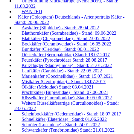
Unterordnung Mückenartige (Nematocera) - Stand:
11.03.2022
WANTED
Käfer (Coleoptera) Deutschlands - Artenportraits Käfer -
Stand: 20.06.2022
Aaskäfer (Silphidae) - Stand: 28.04.2022
Blatthornkäfer (Scarabaeidae) - Stand: 09.06.2022
Blattkäfer (Chrysomelidae) - Stand 23.05.2022
Bockkäfer (Cerambycidae) - Stand: 16.05.2022
Buntkäfer (Cleridae) - Stand: 06.01.2022
Düsterkäfer (Serropalpidae) Stand: 18.07.2017
Feuerkäfer (Pyrochroidae) Stand: 28.08.2017
Kurzflügler (Staphylinidae) - Stand: 21.01.2022
Laufkäfer (Carabidae) - Stand: 22.05.2022
Marienkäfer (Coccinellidae) - Stand: 15.07.2021
Mistkäfer (Geotrupidae) - Stand: 18.07.2017
Ölkäfer (Meloidae) Stand: 03.04.2021
Prachtkäfer (Buprestidae) - Stand: 07.06.2021
Rüsselkäfer (Curculionidae) -Stand: 05.06.2022
Weitere Rüsselkäferartige (Curculionoidea) - Stand:
23.05.2022
Scheinbockkäfer (Oedemeridae) - Stand: 18.07.2017
Schnellkäfer (Elateridae) - Stand: 01.06.2022
Schröter (Lucanidae) - Stand: 24.01.2022
Schwarzkäfer (Tenebrionidae) Stand: 21.01.2022