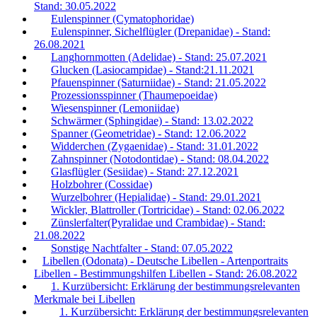
Stand: 30.05.2022
Eulenspinner (Cymatophoridae)
Eulenspinner, Sichelflügler (Drepanidae) - Stand:
26.08.2021
Langhornmotten (Adelidae) - Stand: 25.07.2021
Glucken (Lasiocampidae) - Stand:21.11.2021
Pfauenspinner (Saturniidae) - Stand: 21.05.2022
Prozessionsspinner (Thaumepoeidae)
Wiesenspinner (Lemoniidae)
Schwärmer (Sphingidae) - Stand: 13.02.2022
Spanner (Geometridae) - Stand: 12.06.2022
Widderchen (Zygaenidae) - Stand: 31.01.2022
Zahnspinner (Notodontidae) - Stand: 08.04.2022
Glasflügler (Sesiidae) - Stand: 27.12.2021
Holzbohrer (Cossidae)
Wurzelbohrer (Hepialidae) - Stand: 29.01.2021
Wickler, Blattroller (Tortricidae) - Stand: 02.06.2022
Zünslerfalter(Pyralidae und Crambidae) - Stand:
21.08.2022
Sonstige Nachtfalter - Stand: 07.05.2022
Libellen (Odonata) - Deutsche Libellen - Artenportraits
Libellen - Bestimmungshilfen Libellen - Stand: 26.08.2022
1. Kurzübersicht: Erklärung der bestimmungsrelevanten
Merkmale bei Libellen
1. Kurzübersicht: Erklärung der bestimmungsrelevanten