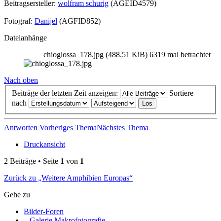
Beitragsersteller:
wolfram schurig
(AGEID4579)
Fotograf:
Danijel
(AGFID852)
Dateianhänge
chioglossa_178.jpg (488.51 KiB) 6319 mal betrachtet
Nach oben
Beiträge der letzten Zeit anzeigen:
Sortiere
nach
Antworten
Vorheriges Thema
Nächstes Thema
Druckansicht
2 Beiträge • Seite
1
von
1
Zurück zu „Weitere Amphibien Europas“
Gehe zu
Bilder-Foren
Galerie Makrofotografie