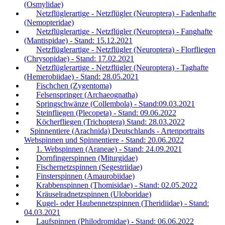
(Osmylidae)
Netzflüglerartige - Netzflügler (Neuroptera) - Fadenhafte
(Nemopteridae)
Netzflüglerartige - Netzflügler (Neuroptera) - Fanghafte
(Mantispidae) - Stand: 15.12.2021
Netzflüglerartige - Netzflügler (Neuroptera) - Florfliegen
(Chrysopidae) - Stand: 17.02.2021
Netzflüglerartige - Netzflügler (Neuroptera) - Taghafte
(Hemerobiidae) - Stand: 28.05.2021
Fischchen (Zygentoma)
Felsenspringer (Archaeognatha)
Springschwänze (Collembola) - Stand:09.03.2021
Steinfliegen (Plecopeta) - Stand: 09.06.2022
Köcherfliegen (Trichoptera) Stand: 28.03.2022
Spinnentiere (Arachnida) Deutschlands - Artenportraits
Webspinnen und Spinnentiere - Stand: 20.06.2022
1. Webspinnen (Araneae) - Stand: 24.09.2021
Dornfingerspinnen (Miturgidae)
Fischernetzspinnen (Segestriidae)
Finsterspinnen (Amaurobiidae)
Krabbenspinnen (Thomisidae) - Stand: 02.05.2022
Kräuselradnetzspinnen (Uloboridae)
Kugel- oder Haubennetzspinnen (Theridiidae) - Stand:
04.03.2021
Laufspinnen (Philodromidae) - Stand: 06.06.2022