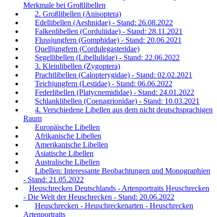
Merkmale bei Großlibellen
2. Großlibellen (Anisoptera)
Edellibellen (Aeshnidae) - Stand: 26.08.2022
Falkenlibellen (Corduliidae) - Stand: 28.11.2021
Flussjungfern (Gomphidae) - Stand: 20.06.2021
Quelljungfern (Cordulegasteridae)
Segellibellen (Libellulidae) - Stand: 22.06.2022
3. Kleinlibellen (Zygoptera)
Prachtlibellen (Calopterygidae) - Stand: 02.02.2021
Teichjungfern (Lestidae) - Stand: 06.06.2022
Federlibellen (Platycnemididae) - Stand: 24.01.2022
Schlanklibellen (Coenagrionidae) - Stand: 10.03.2021
4. Verschiedene Libellen aus dem nicht deutschsprachigen
Raum
Europäische Libellen
Afrikanische Libellen
Amerikanische Libellen
Asiatische Libellen
Australische Libellen
Libellen: Interessante Beobachtungen und Monographien
- Stand: 21.05.2022
Heuschrecken Deutschlands - Artenportraits Heuschrecken
- Die Welt der Heuschrecken - Stand: 20.06.2022
Heuschrecken - Heuschreckenarten - Heuschrecken
Artenportraits