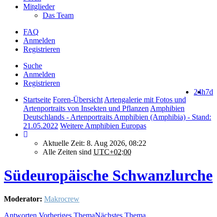
Mitglieder
Das Team
FAQ
Anmelden
Registrieren
Suche
Anmelden
Registrieren
24h
7d
Startseite
Foren-Übersicht
Artengalerie mit Fotos und
Artenportraits von Insekten und Pflanzen
Amphibien
Deutschlands - Artenportraits Amphibien (Amphibia) - Stand:
21.05.2022
Weitere Amphibien Europas
Aktuelle Zeit: 8. Aug 2026, 08:22
Alle Zeiten sind
UTC+02:00
Südeuropäische Schwanzlurche
Moderator:
Makrocrew
Antworten
Vorheriges Thema
Nächstes Thema