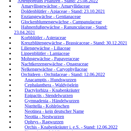
Artenportraits Pflanzen - Stand: 25.08.2022
Amaryllisgewächse - Amaryllidaceae
Doldenblütler - Apiaceae - Stand: 23.10.2021
Enziangewächse - Gentianaceae
Glockenblumengewächse - Campanulaceae
Hahnenfußgewächse - Ranunculaceae - Stand:
23.04.2021
Korbblütler - Asteraceae
Kreuzblütengewächse - Brassicaceae - Stand: 30.12.2021
Liliengewächse - Liliaceae
Lippenblütler - Lamiaceae
Mohngewächse - Papaveraceae
Nachtkerzengewächse - Onagraceae
Nelkengewächse - Caryophyllaceae
Orchideen - Orchidaceae - Stand: 12.06.2022
Anacamptis - Hundswurzen
Cephalanthera - Waldvöglein
Dactylorhiza - Knabenkräuter
Epipactis - Stendelwurzen
Gymnadenia - Händelwurzen
Nigritella - Kohlröschen
Neotinea - kein deutscher Name
Neottia - Nestwurzen
Ophrys - Ragwurzen
Orchis - Knabenkräuter i. e.S. - Stand: 12.06.2022