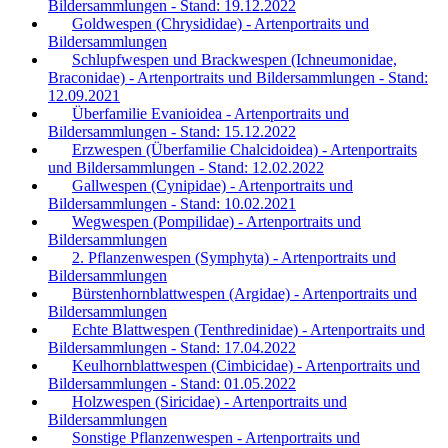
Bildersammlungen - Stand: 19.12.2022
Goldwespen (Chrysididae) - Artenportraits und
Bildersammlungen
Schlupfwespen und Brackwespen (Ichneumonidae,
Braconidae) - Artenportraits und Bildersammlungen - Stand:
12.09.2021
Überfamilie Evanioidea - Artenportraits und
Bildersammlungen - Stand: 15.12.2022
Erzwespen (Überfamilie Chalcidoidea) - Artenportraits
und Bildersammlungen - Stand: 12.02.2022
Gallwespen (Cynipidae) - Artenportraits und
Bildersammlungen - Stand: 10.02.2021
Wegwespen (Pompilidae) - Artenportraits und
Bildersammlungen
2. Pflanzenwespen (Symphyta) - Artenportraits und
Bildersammlungen
Bürstenhornblattwespen (Argidae) - Artenportraits und
Bildersammlungen
Echte Blattwespen (Tenthredinidae) - Artenportraits und
Bildersammlungen - Stand: 17.04.2022
Keulhornblattwespen (Cimbicidae) - Artenportraits und
Bildersammlungen - Stand: 01.05.2022
Holzwespen (Siricidae) - Artenportraits und
Bildersammlungen
Sonstige Pflanzenwespen - Artenportraits und