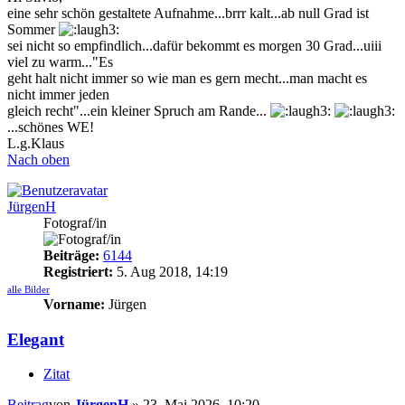
eine sehr schön gestaltete Aufnahme...brrr kalt...ab null Grad ist
Sommer
sei nicht so empfindlich...dafür bekommt es morgen 30 Grad...uiii
viel zu warm..."Es
geht halt nicht immer so wie man es gern mecht...man macht es
nicht immer jeden
gleich recht"...ein kleiner Spruch am Rande...
...schönes WE!
L.g.Klaus
Nach oben
JürgenH
Fotograf/in
Beiträge:
6144
Registriert:
5. Aug 2018, 14:19
alle Bilder
Vorname:
Jürgen
Elegant
Zitat
Beitrag
von
JürgenH
»
23. Mai 2026, 10:20