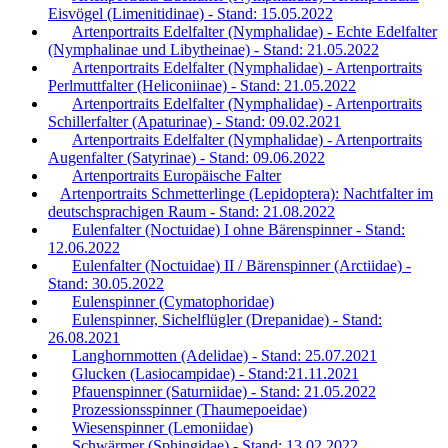
Eisvögel (Limenitidinae) - Stand: 15.05.2022
Artenportraits Edelfalter (Nymphalidae) - Echte Edelfalter
(Nymphalinae und Libytheinae) - Stand: 21.05.2022
Artenportraits Edelfalter (Nymphalidae) - Artenportraits
Perlmuttfalter (Heliconiinae) - Stand: 21.05.2022
Artenportraits Edelfalter (Nymphalidae) - Artenportraits
Schillerfalter (Apaturinae) - Stand: 09.02.2021
Artenportraits Edelfalter (Nymphalidae) - Artenportraits
Augenfalter (Satyrinae) - Stand: 09.06.2022
Artenportraits Europäische Falter
Artenportraits Schmetterlinge (Lepidoptera): Nachtfalter im
deutschsprachigen Raum - Stand: 21.08.2022
Eulenfalter (Noctuidae) I ohne Bärenspinner - Stand:
12.06.2022
Eulenfalter (Noctuidae) II / Bärenspinner (Arctiidae) -
Stand: 30.05.2022
Eulenspinner (Cymatophoridae)
Eulenspinner, Sichelflügler (Drepanidae) - Stand:
26.08.2021
Langhornmotten (Adelidae) - Stand: 25.07.2021
Glucken (Lasiocampidae) - Stand:21.11.2021
Pfauenspinner (Saturniidae) - Stand: 21.05.2022
Prozessionsspinner (Thaumepoeidae)
Wiesenspinner (Lemoniidae)
Schwärmer (Sphingidae) - Stand: 13.02.2022