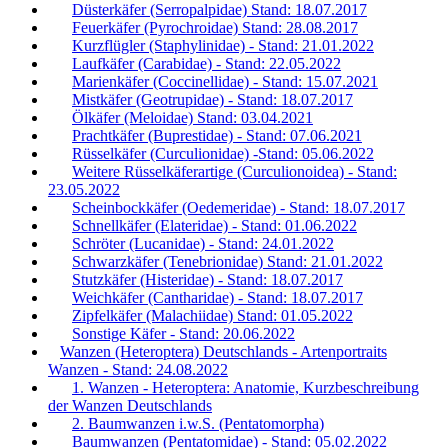
Düsterkäfer (Serropalpidae) Stand: 18.07.2017
Feuerkäfer (Pyrochroidae) Stand: 28.08.2017
Kurzflügler (Staphylinidae) - Stand: 21.01.2022
Laufkäfer (Carabidae) - Stand: 22.05.2022
Marienkäfer (Coccinellidae) - Stand: 15.07.2021
Mistkäfer (Geotrupidae) - Stand: 18.07.2017
Ölkäfer (Meloidae) Stand: 03.04.2021
Prachtkäfer (Buprestidae) - Stand: 07.06.2021
Rüsselkäfer (Curculionidae) -Stand: 05.06.2022
Weitere Rüsselkäferartige (Curculionoidea) - Stand:
23.05.2022
Scheinbockkäfer (Oedemeridae) - Stand: 18.07.2017
Schnellkäfer (Elateridae) - Stand: 01.06.2022
Schröter (Lucanidae) - Stand: 24.01.2022
Schwarzkäfer (Tenebrionidae) Stand: 21.01.2022
Stutzkäfer (Histeridae) - Stand: 18.07.2017
Weichkäfer (Cantharidae) - Stand: 18.07.2017
Zipfelkäfer (Malachiidae) Stand: 01.05.2022
Sonstige Käfer - Stand: 20.06.2022
Wanzen (Heteroptera) Deutschlands - Artenportraits
Wanzen - Stand: 24.08.2022
1. Wanzen - Heteroptera: Anatomie, Kurzbeschreibung
der Wanzen Deutschlands
2. Baumwanzen i.w.S. (Pentatomorpha)
Baumwanzen (Pentatomidae) - Stand: 05.02.2022