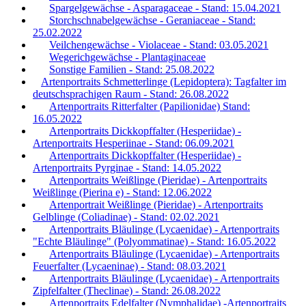
Spargelgewächse - Asparagaceae - Stand: 15.04.2021
Storchschnabelgewächse - Geraniaceae - Stand:
25.02.2022
Veilchengewächse - Violaceae - Stand: 03.05.2021
Wegerichgewächse - Plantaginaceae
Sonstige Familien - Stand: 25.08.2022
Artenportraits Schmetterlinge (Lepidoptera): Tagfalter im
deutschsprachigen Raum - Stand: 26.08.2022
Artenportraits Ritterfalter (Papilionidae) Stand:
16.05.2022
Artenportraits Dickkopffalter (Hesperiidae) -
Artenportraits Hesperiinae - Stand: 06.09.2021
Artenportraits Dickkopffalter (Hesperiidae) -
Artenportraits Pyrginae - Stand: 14.05.2022
Artenportraits Weißlinge (Pieridae) - Artenportraits
Weißlinge (Pierina e) - Stand: 12.06.2022
Artenportrait Weißlinge (Pieridae) - Artenportraits
Gelblinge (Coliadinae) - Stand: 02.02.2021
Artenportraits Bläulinge (Lycaenidae) - Artenportraits
"Echte Bläulinge" (Polyommatinae) - Stand: 16.05.2022
Artenportraits Bläulinge (Lycaenidae) - Artenportraits
Feuerfalter (Lycaeninae) - Stand: 08.03.2021
Artenportraits Bläulinge (Lycaenidae) - Artenportraits
Zipfelfalter (Theclinae) - Stand: 26.08.2022
Artenportraits Edelfalter (Nymphalidae) -Artenportraits