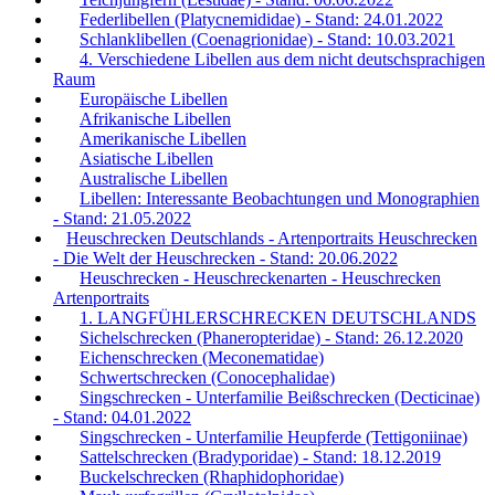
Federlibellen (Platycnemididae) - Stand: 24.01.2022
Schlanklibellen (Coenagrionidae) - Stand: 10.03.2021
4. Verschiedene Libellen aus dem nicht deutschsprachigen
Raum
Europäische Libellen
Afrikanische Libellen
Amerikanische Libellen
Asiatische Libellen
Australische Libellen
Libellen: Interessante Beobachtungen und Monographien
- Stand: 21.05.2022
Heuschrecken Deutschlands - Artenportraits Heuschrecken
- Die Welt der Heuschrecken - Stand: 20.06.2022
Heuschrecken - Heuschreckenarten - Heuschrecken
Artenportraits
1. LANGFÜHLERSCHRECKEN DEUTSCHLANDS
Sichelschrecken (Phaneropteridae) - Stand: 26.12.2020
Eichenschrecken (Meconematidae)
Schwertschrecken (Conocephalidae)
Singschrecken - Unterfamilie Beißschrecken (Decticinae)
- Stand: 04.01.2022
Singschrecken - Unterfamilie Heupferde (Tettigoniinae)
Sattelschrecken (Bradyporidae) - Stand: 18.12.2019
Buckelschrecken (Rhaphidophoridae)