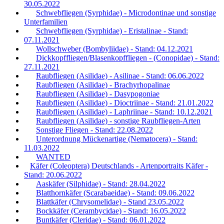
30.05.2022
Schwebfliegen (Syrphidae) - Microdontinae und sonstige
Unterfamilien
Schwebfliegen (Syrphidae) - Eristalinae - Stand:
07.11.2021
Wollschweber (Bombyliidae) - Stand: 04.12.2021
Dickkopffliegen/Blasenkopffliegen - (Conopidae) - Stand:
27.11.2021
Raubfliegen (Asilidae) - Asilinae - Stand: 06.06.2022
Raubfliegen (Asilidae) - Brachyrhopalinae
Raubfliegen (Asilidae) - Dasypogoniae
Raubfliegen (Asilidae) - Dioctriinae - Stand: 21.01.2022
Raubfliegen (Asilidae) - Laphriinae - Stand: 10.12.2021
Raubfliegen (Asilidae) - sonstige Raubfliegen-Arten
Sonstige Fliegen - Stand: 22.08.2022
Unterordnung Mückenartige (Nematocera) - Stand:
11.03.2022
WANTED
Käfer (Coleoptera) Deutschlands - Artenportraits Käfer -
Stand: 20.06.2022
Aaskäfer (Silphidae) - Stand: 28.04.2022
Blatthornkäfer (Scarabaeidae) - Stand: 09.06.2022
Blattkäfer (Chrysomelidae) - Stand 23.05.2022
Bockkäfer (Cerambycidae) - Stand: 16.05.2022
Buntkäfer (Cleridae) - Stand: 06.01.2022