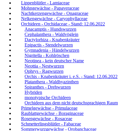
Lippenblütler - Lamiaceae
Mohngewächse - Papaveraceae
Nachtkerzengewächse - Onagraceae
Nelkengewächse - Caryophyllaceae
Orchideen - Orchidaceae - Stand: 12.06.2022
Anacamptis - Hundswurzen
Cephalanthera - Waldvöglein
Dactylorhiza - Knabenkräuter
Epipactis - Stendelwurzen
Gymnadenia - Händelwurzen
Nigritella - Kohlröschen
Neotinea - kein deutscher Name
Neottia - Nestwurzen
Ophrys - Ragwurzen
Orchis - Knabenkräuter i. e.S. - Stand: 12.06.2022
Platanthera - Waldhyazinthen
Spiranthes - Drehwurzen
Hybriden
monotypische Orchideen
Orchideen aus dem nicht deutschsprachigen Raum
Primelgewächse - Primulaceae
Raublattgewächse - Boraginaceae
Rosengewächse - Rosaceae
Schmetterlingsblütler - Fabaceae
Sommerwurzgewächse - Orobanchaceae