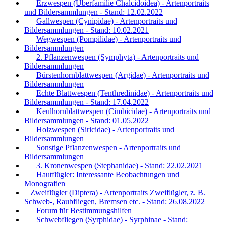
Erzwespen (Überfamilie Chalcidoidea) - Artenportraits
und Bildersammlungen - Stand: 12.02.2022
Gallwespen (Cynipidae) - Artenportraits und
Bildersammlungen - Stand: 10.02.2021
Wegwespen (Pompilidae) - Artenportraits und
Bildersammlungen
2. Pflanzenwespen (Symphyta) - Artenportraits und
Bildersammlungen
Bürstenhornblattwespen (Argidae) - Artenportraits und
Bildersammlungen
Echte Blattwespen (Tenthredinidae) - Artenportraits und
Bildersammlungen - Stand: 17.04.2022
Keulhornblattwespen (Cimbicidae) - Artenportraits und
Bildersammlungen - Stand: 01.05.2022
Holzwespen (Siricidae) - Artenportraits und
Bildersammlungen
Sonstige Pflanzenwespen - Artenportraits und
Bildersammlungen
3. Kronenwespen (Stephanidae) - Stand: 22.02.2021
Hautflügler: Interessante Beobachtungen und
Monografien
Zweiflügler (Diptera) - Artenportraits Zweiflügler, z. B.
Schweb-, Raubfliegen, Bremsen etc. - Stand: 26.08.2022
Forum für Bestimmungshilfen
Schwebfliegen (Syrphidae) - Syrphinae - Stand: