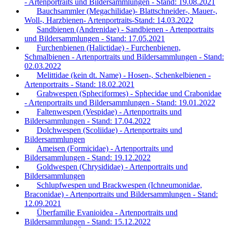
- Artenportraits und Bildersammlungen - Stand: 19.08.2021
Bauchsammler (Megachilidae)- Blattschneider-, Mauer-,
Woll-, Harzbienen- Artenportraits-Stand: 14.03.2022
Sandbienen (Andrenidae) - Sandbienen - Artenportraits
und Bildersammlungen - Stand: 17.05.2021
Furchenbienen (Halictidae) - Furchenbienen,
Schmalbienen - Artenportraits und Bildersammlungen - Stand:
02.03.2022
Melittidae (kein dt. Name) - Hosen-, Schenkelbienen -
Artenportraits - Stand: 18.02.2021
Grabwespen (Spheciformes) - Sphecidae und Crabonidae
- Artenportraits und Bildersammlungen - Stand: 19.01.2022
Faltenwespen (Vespidae) - Artenportraits und
Bildersammlungen - Stand: 17.04.2022
Dolchwespen (Scoliidae) - Artenportraits und
Bildersammlungen
Ameisen (Formicidae) - Artenportraits und
Bildersammlungen - Stand: 19.12.2022
Goldwespen (Chrysididae) - Artenportraits und
Bildersammlungen
Schlupfwespen und Brackwespen (Ichneumonidae,
Braconidae) - Artenportraits und Bildersammlungen - Stand:
12.09.2021
Überfamilie Evanioidea - Artenportraits und
Bildersammlungen - Stand: 15.12.2022