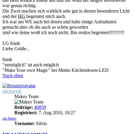
das sieht wirklich klasse aus und die Wahl der langen Brennweite
war genau richtig.
Die Zwei machen sich wirklich sehr gut in diesen besonderen Licht
und der
HG
begeistert mich auch.
Ich war am WE auch bei denen und habe einige Aufnahmen
gemacht aber ob die auch so schön geworden
sind wie deine weiß ich noch nicht. Bin restlos begeistert!!!!!!!!!!
LG frank
Liebe Grüße ,
frank
"unmöglich" ist auch möglich
"Make Your own Magic" bei Muttis Küchendosen-LED
Nach oben
rincewind
Makro Team
Beiträge:
40859
Registriert:
7. Aug 2010, 18:27
alle Bilder
Vorname:
Silvio