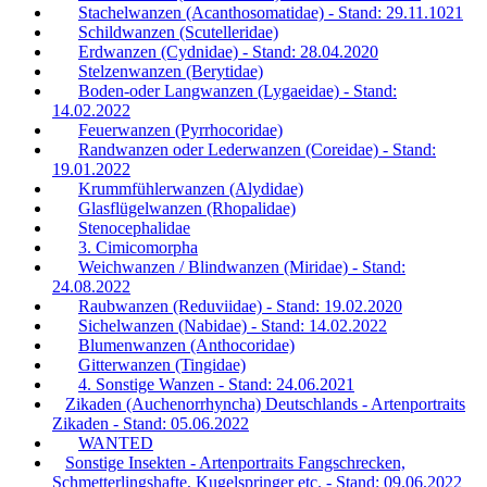
Stachelwanzen (Acanthosomatidae) - Stand: 29.11.1021
Schildwanzen (Scutelleridae)
Erdwanzen (Cydnidae) - Stand: 28.04.2020
Stelzenwanzen (Berytidae)
Boden-oder Langwanzen (Lygaeidae) - Stand:
14.02.2022
Feuerwanzen (Pyrrhocoridae)
Randwanzen oder Lederwanzen (Coreidae) - Stand:
19.01.2022
Krummfühlerwanzen (Alydidae)
Glasflügelwanzen (Rhopalidae)
Stenocephalidae
3. Cimicomorpha
Weichwanzen / Blindwanzen (Miridae) - Stand:
24.08.2022
Raubwanzen (Reduviidae) - Stand: 19.02.2020
Sichelwanzen (Nabidae) - Stand: 14.02.2022
Blumenwanzen (Anthocoridae)
Gitterwanzen (Tingidae)
4. Sonstige Wanzen - Stand: 24.06.2021
Zikaden (Auchenorrhyncha) Deutschlands - Artenportraits
Zikaden - Stand: 05.06.2022
WANTED
Sonstige Insekten - Artenportraits Fangschrecken,
Schmetterlingshafte, Kugelspringer etc. - Stand: 09.06.2022