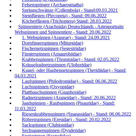
Felsenspringer (Archaeognatha)
Springschwänze (Collembola) - Stand:09.03.2021
Steinfliegen (Plecopeta) - Stand: 09.06.2022
Köcherfliegen (Trichoptera) Stand: 28.03.2022
Spinnentiere (Arachnida) Deutschlands - Artenportraits
Webspinnen und Spinnentiere - Stand: 20.06.2022
1. Webspinnen (Araneae) - Stand: 24.09.2021
Dornfingerspinnen (Miturgidae)
Fischernetzspinnen (Segestriidae)
Finsterspinnen (Amaurobiidae)
Krabbenspinnen (Thomisidae) - Stand: 02.05.2022
Kräuselradnetzspinnen (Uloboridae)
Kugel- oder Haubennetzspinnen (Theridiidae) - Stand:
04.03.2021
Laufspinnen (Philodromidae) - Stand: 06.06.2022
Luchsspinnen (Oxyopidae)
Plattbauchspinnen (Gnaphosidae)
Radnetzspinnen (Araneidae) - Stand: 20.06.2022
Jagdspinnen - Raubspinnen (Pisauridae) - Stand:
11.03.2022
Riesenkrabbenspinnen (Sparassidae) - Stand: 06.06.2022
Röhrenspinnen (Eresidae) - Stand: 20.02.2022
Sackspinnen (Clubionidae)
Sechsaugenspinnen (Dysderidae)
Speispinnen (Scytodidae)