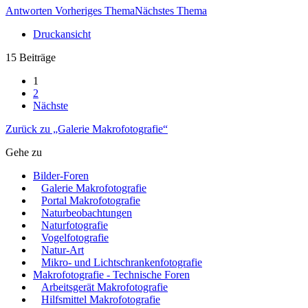
Antworten
Vorheriges Thema
Nächstes Thema
Druckansicht
15 Beiträge
1
2
Nächste
Zurück zu „Galerie Makrofotografie“
Gehe zu
Bilder-Foren
Galerie Makrofotografie
Portal Makrofotografie
Naturbeobachtungen
Naturfotografie
Vogelfotografie
Natur-Art
Mikro- und Lichtschrankenfotografie
Makrofotografie - Technische Foren
Arbeitsgerät Makrofotografie
Hilfsmittel Makrofotografie