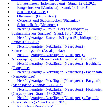
Eintagsfliegen (Ephemeroptera) - Stand: 12.02.2021
Fangschrecken (Mantodea) - Stand: 13.10.2021
Schaben (Blattodea)
Ohrwürmer (Dermaptera)
Gespenst- und Stabschrecken (Phasmida)
Schnabelhafte (Mecoptera)
Netzflüglerartige - Großflügler (Megaloptera) -
Schlammfliegen (Sialidae) - Stand: 18.04.2022
Netzflüglerartige - Kamelhalsfliegen (Raphidioptera) -
Stand: 07.05.2022
Netzflüglerartige - Netzflügler (Neuroptera) -
Schmetterlingshafte (Ascalaphidae)
Netzflüglerartige - Netzflügler (Neuroptera) -
Ameisenjungfern (Myrmeleontidae) - Stand: 11.03.2022
Netzflüglerartige - Netzflügler (Neuroptera) - Bachhafte
(Osmylidae)
Netzflüglerartige - Netzflügler (Neuroptera) - Fadenhafte
(Nemopteridae)
Netzflüglerartige - Netzflügler (Neuroptera) - Fanghafte
(Mantispidae) - Stand: 15.12.2021
Netzflüglerartige - Netzflügler (Neuroptera) - Florfliegen
(Chrysopidae) - Stand: 17.02.2021
Netzflüglerartige - Netzflügler (Neuroptera) - Taghafte
(Hemerobiidae) - Stand: 28.05.2021
Fischchen (Zygentoma)