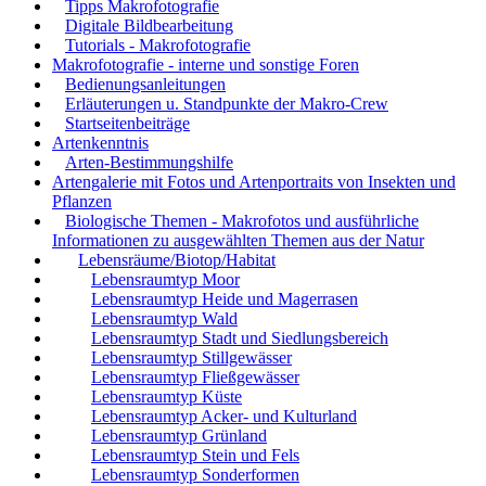
Tipps Makrofotografie
Digitale Bildbearbeitung
Tutorials - Makrofotografie
Makrofotografie - interne und sonstige Foren
Bedienungsanleitungen
Erläuterungen u. Standpunkte der Makro-Crew
Startseitenbeiträge
Artenkenntnis
Arten-Bestimmungshilfe
Artengalerie mit Fotos und Artenportraits von Insekten und
Pflanzen
Biologische Themen - Makrofotos und ausführliche
Informationen zu ausgewählten Themen aus der Natur
Lebensräume/Biotop/Habitat
Lebensraumtyp Moor
Lebensraumtyp Heide und Magerrasen
Lebensraumtyp Wald
Lebensraumtyp Stadt und Siedlungsbereich
Lebensraumtyp Stillgewässer
Lebensraumtyp Fließgewässer
Lebensraumtyp Küste
Lebensraumtyp Acker- und Kulturland
Lebensraumtyp Grünland
Lebensraumtyp Stein und Fels
Lebensraumtyp Sonderformen