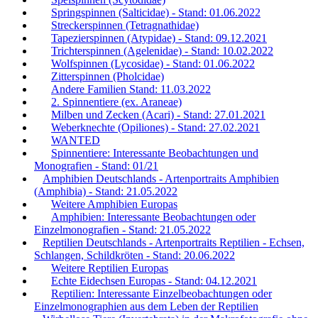
Springspinnen (Salticidae) - Stand: 01.06.2022
Streckerspinnen (Tetragnathidae)
Tapezierspinnen (Atypidae) - Stand: 09.12.2021
Trichterspinnen (Agelenidae) - Stand: 10.02.2022
Wolfspinnen (Lycosidae) - Stand: 01.06.2022
Zitterspinnen (Pholcidae)
Andere Familien Stand: 11.03.2022
2. Spinnentiere (ex. Araneae)
Milben und Zecken (Acari) - Stand: 27.01.2021
Weberknechte (Opiliones) - Stand: 27.02.2021
WANTED
Spinnentiere: Interessante Beobachtungen und
Monografien - Stand: 01/21
Amphibien Deutschlands - Artenportraits Amphibien
(Amphibia) - Stand: 21.05.2022
Weitere Amphibien Europas
Amphibien: Interessante Beobachtungen oder
Einzelmonografien - Stand: 21.05.2022
Reptilien Deutschlands - Artenportraits Reptilien - Echsen,
Schlangen, Schildkröten - Stand: 20.06.2022
Weitere Reptilien Europas
Echte Eidechsen Europas - Stand: 04.12.2021
Reptilien: Interessante Einzelbeobachtungen oder
Einzelmonographien aus dem Leben der Reptilien