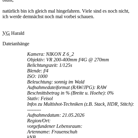
natürlich bin ich gleich mal hingefahren. Viele sind es noch nicht,
ich werde demnächst noch mal vorbei schauen.
VG
Harald
Dateianhänge
Kamera: NIKON Z 6_2
Objektiv: VR 200-400mm f/4G @ 270mm
Belichtungszeit: 1/125s
Blende: f/4
ISO: 1000
Beleuchtung: sonnig im Wald
Aufnahmedateiformat (RAW/JPG): RAW
Beschnittsbetrag in % (Breite u. Hoehe): 0%
Stativ: Feisol
Infos zu Multishot-Techniken (z.B. Stack, HDR, Stitch):
---------
Aufnahmedatum: 21.05.2026
Region/Ort:
vorgefundener Lebensraum:
Artenname: Frauenschuh
kNB