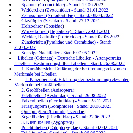
Spanner (Geometridae) - Stand: 12.06.2022
Widderchen (Zygaenidae) - Stand: 31.01.2022
Zahnspinner (Notodontidae) - Stand: 08.04.2022
Glasflügler (Sesiidae) - Stand: 27.12.2021
Holzbohrer (Cossidae)
Wurzelbohrer (Hepialidae) - Stand: 29.01.2021
Wickler, Blattroller (Tortricidae) - Stand: 02.06.2022
Zünslerfalter(Pyralidae und Crambidae) - Stand:
21.08.2022
Sonstige Nachtfalter - Stand: 07.05.2022
Libellen (Odonata) - Deutsche Libellen - Artenportraits
Libellen - Bestimmungshilfen Libellen - Stand: 26.08.2022
1. Kurzübersicht: Erklärung der bestimmungsrelevanten
Merkmale bei Libellen
1. Kurzübersicht: Erklärung der bestimmungsrelevanten
Merkmale bei Großlibellen
2. Großlibellen (Anisoptera)
Edellibellen (Aeshnidae) - Stand: 26.08.2022
Falkenlibellen (Corduliidae) - Stand: 28.11.2021
Flussjungfern (Gomphidae) - Stand: 20.06.2021
Quelljungfern (Cordulegasteridae)
Segellibellen (Libellulidae) - Stand: 22.06.2022
3. Kleinlibellen (Zygoptera)
Prachtlibellen (Calopterygidae) - Stand: 02.02.2021
Teichjungfern (Lestidae) - Stand: 06.06.2022