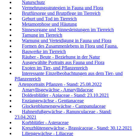
Naturschutz
Vermehrungsstrategien in Fauna und Flora
Brutfürsorge und Brutpflege im Tierreich
Geburt und Tod im Tierreich
Metamorphose und Häutung
Sinnesorgane und Sinnesleistungen im Tierreich
Tarnung im Tierreich
Warnung und Verteidigung in Fauna und Flora
Formen des Zusammenlebens in Flora und Fauna.
Bauwerke im Tierreich
Räuber - Beute - Beziehung in der Natur
Ausgewählte Portraits aus Fauna und Flora
Exoten im Tier- und Pflanzenreich
Interessante Einzelbeobachtungen aus dem Tier- und
Pflanzenreich
Artenportraits Pflanzen - Stand: 25.08.2022
Amaryllisgewächse - Amaryllidaceae
Doldenblütler - Apiaceae - Stand: 23.10.2021
Enziangewächse - Gentianaceae
Glockenblumengewächse - Campanulaceae
Hahnenfußgewächse - Ranunculaceae - Stand:
23.04.2021
Korbblütler - Asteraceae
Kreuzblütengewächse - Brassicaceae - Stand: 30.12.2021
Liliengewächse - Liliaceae