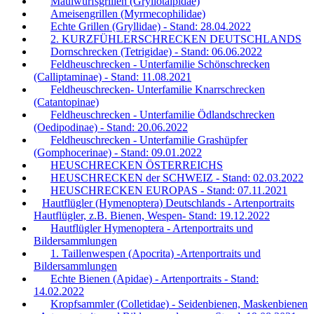
Maulwurfsgrillen (Gryllotalpidae)
Ameisengrillen (Myrmecophilidae)
Echte Grillen (Gryllidae) - Stand: 28.04.2022
2. KURZFÜHLERSCHRECKEN DEUTSCHLANDS
Dornschrecken (Tetrigidae) - Stand: 06.06.2022
Feldheuschrecken - Unterfamilie Schönschrecken
(Calliptaminae) - Stand: 11.08.2021
Feldheuschrecken- Unterfamilie Knarrschrecken
(Catantopinae)
Feldheuschrecken - Unterfamilie Ödlandschrecken
(Oedipodinae) - Stand: 20.06.2022
Feldheuschrecken - Unterfamilie Grashüpfer
(Gomphocerinae) - Stand: 09.01.2022
HEUSCHRECKEN ÖSTERREICHS
HEUSCHRECKEN der SCHWEIZ - Stand: 02.03.2022
HEUSCHRECKEN EUROPAS - Stand: 07.11.2021
Hautflügler (Hymenoptera) Deutschlands - Artenportraits
Hautflügler, z.B. Bienen, Wespen- Stand: 19.12.2022
Hautflügler Hymenoptera - Artenportraits und
Bildersammlungen
1. Taillenwespen (Apocrita) -Artenportraits und
Bildersammlungen
Echte Bienen (Apidae) - Artenportraits - Stand:
14.02.2022
Kropfsammler (Colletidae) - Seidenbienen, Maskenbienen