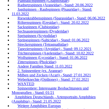
Plattbauchspinnen (Gnaphosidae)
Radnetzspinnen (Araneidae) - Stand: 20.06.2022
Jagdspinnen - Raubspinnen (Pisauridae) - Stand:
11.03.2022
Riesenkrabbenspinnen (Sparassidae) - Stand: 06.06.2022
Röhrenspinnen (Eresidae) - Stand: 20.02.2022
Sackspinnen (Clubionidae)
Sechsaugenspinnen (Dysderidae)
Speispinnen (Scytodidae)
Springspinnen (Salticidae) - Stand: 01.06.2022
Streckerspinnen (Tetragnathidae)
Tapezierspinnen (Atypidae) - Stand: 09.12.2021
Trichterspinnen (Agelenidae) - Stand: 10.02.2022
Wolfspinnen (Lycosidae) - Stand: 01.06.2022
Zitterspinnen (Pholcidae)
Andere Familien Stand: 11.03.2022
2. Spinnentiere (ex. Araneae)
Milben und Zecken (Acari) - Stand: 27.01.2021
Weberknechte (Opiliones) - Stand: 27.02.2021
WANTED
Spinnentiere: Interessante Beobachtungen und
Monografien - Stand: 01/21
Amphibien Deutschlands - Artenportraits Amphibien
(Amphibia) - Stand: 21.05.2022
Weitere Amphibien Europas