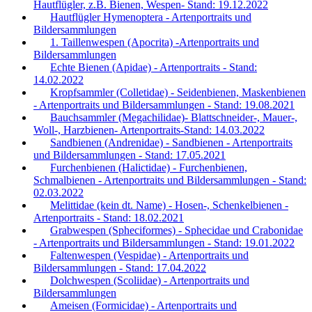
Hautflügler, z.B. Bienen, Wespen- Stand: 19.12.2022
Hautflügler Hymenoptera - Artenportraits und
Bildersammlungen
1. Taillenwespen (Apocrita) -Artenportraits und
Bildersammlungen
Echte Bienen (Apidae) - Artenportraits - Stand:
14.02.2022
Kropfsammler (Colletidae) - Seidenbienen, Maskenbienen
- Artenportraits und Bildersammlungen - Stand: 19.08.2021
Bauchsammler (Megachilidae)- Blattschneider-, Mauer-,
Woll-, Harzbienen- Artenportraits-Stand: 14.03.2022
Sandbienen (Andrenidae) - Sandbienen - Artenportraits
und Bildersammlungen - Stand: 17.05.2021
Furchenbienen (Halictidae) - Furchenbienen,
Schmalbienen - Artenportraits und Bildersammlungen - Stand:
02.03.2022
Melittidae (kein dt. Name) - Hosen-, Schenkelbienen -
Artenportraits - Stand: 18.02.2021
Grabwespen (Spheciformes) - Sphecidae und Crabonidae
- Artenportraits und Bildersammlungen - Stand: 19.01.2022
Faltenwespen (Vespidae) - Artenportraits und
Bildersammlungen - Stand: 17.04.2022
Dolchwespen (Scoliidae) - Artenportraits und
Bildersammlungen
Ameisen (Formicidae) - Artenportraits und