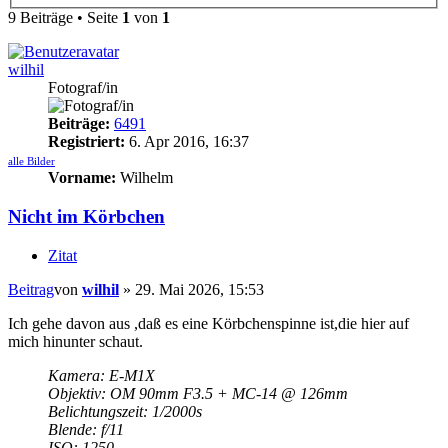
9 Beiträge • Seite
1
von
1
wilhil
Fotograf/in
Beiträge:
6491
Registriert:
6. Apr 2016, 16:37
alle Bilder
Vorname:
Wilhelm
Nicht im Körbchen
Zitat
Beitrag
von
wilhil
»
29. Mai 2026, 15:53
Ich gehe davon aus ,daß es eine Körbchenspinne ist,die hier auf
mich hinunter schaut.
Kamera: E-M1X
Objektiv: OM 90mm F3.5 + MC-14 @ 126mm
Belichtungszeit: 1/2000s
Blende: f/11
ISO: 1250