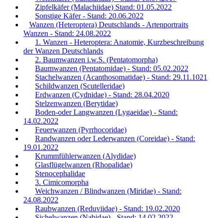
Zipfelkäfer (Malachiidae) Stand: 01.05.2022
Sonstige Käfer - Stand: 20.06.2022
Wanzen (Heteroptera) Deutschlands - Artenportraits
Wanzen - Stand: 24.08.2022
1. Wanzen - Heteroptera: Anatomie, Kurzbeschreibung
der Wanzen Deutschlands
2. Baumwanzen i.w.S. (Pentatomorpha)
Baumwanzen (Pentatomidae) - Stand: 05.02.2022
Stachelwanzen (Acanthosomatidae) - Stand: 29.11.1021
Schildwanzen (Scutelleridae)
Erdwanzen (Cydnidae) - Stand: 28.04.2020
Stelzenwanzen (Berytidae)
Boden-oder Langwanzen (Lygaeidae) - Stand:
14.02.2022
Feuerwanzen (Pyrrhocoridae)
Randwanzen oder Lederwanzen (Coreidae) - Stand:
19.01.2022
Krummfühlerwanzen (Alydidae)
Glasflügelwanzen (Rhopalidae)
Stenocephalidae
3. Cimicomorpha
Weichwanzen / Blindwanzen (Miridae) - Stand:
24.08.2022
Raubwanzen (Reduviidae) - Stand: 19.02.2020
Sichelwanzen (Nabidae) - Stand: 14.02.2022