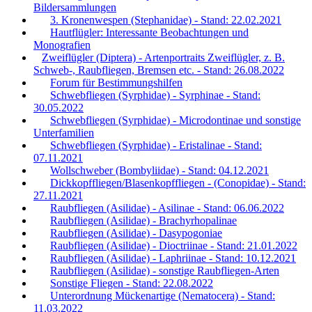
Bildersammlungen
3. Kronenwespen (Stephanidae) - Stand: 22.02.2021
Hautflügler: Interessante Beobachtungen und
Monografien
Zweiflügler (Diptera) - Artenportraits Zweiflügler, z. B.
Schweb-, Raubfliegen, Bremsen etc. - Stand: 26.08.2022
Forum für Bestimmungshilfen
Schwebfliegen (Syrphidae) - Syrphinae - Stand:
30.05.2022
Schwebfliegen (Syrphidae) - Microdontinae und sonstige
Unterfamilien
Schwebfliegen (Syrphidae) - Eristalinae - Stand:
07.11.2021
Wollschweber (Bombyliidae) - Stand: 04.12.2021
Dickkopffliegen/Blasenkopffliegen - (Conopidae) - Stand:
27.11.2021
Raubfliegen (Asilidae) - Asilinae - Stand: 06.06.2022
Raubfliegen (Asilidae) - Brachyrhopalinae
Raubfliegen (Asilidae) - Dasypogoniae
Raubfliegen (Asilidae) - Dioctriinae - Stand: 21.01.2022
Raubfliegen (Asilidae) - Laphriinae - Stand: 10.12.2021
Raubfliegen (Asilidae) - sonstige Raubfliegen-Arten
Sonstige Fliegen - Stand: 22.08.2022
Unterordnung Mückenartige (Nematocera) - Stand:
11.03.2022