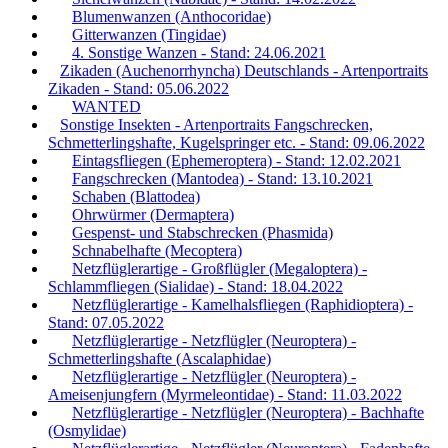
Blumenwanzen (Anthocoridae)
Gitterwanzen (Tingidae)
4. Sonstige Wanzen - Stand: 24.06.2021
Zikaden (Auchenorrhyncha) Deutschlands - Artenportraits
Zikaden - Stand: 05.06.2022
WANTED
Sonstige Insekten - Artenportraits Fangschrecken,
Schmetterlingshafte, Kugelspringer etc. - Stand: 09.06.2022
Eintagsfliegen (Ephemeroptera) - Stand: 12.02.2021
Fangschrecken (Mantodea) - Stand: 13.10.2021
Schaben (Blattodea)
Ohrwürmer (Dermaptera)
Gespenst- und Stabschrecken (Phasmida)
Schnabelhafte (Mecoptera)
Netzflüglerartige - Großflügler (Megaloptera) -
Schlammfliegen (Sialidae) - Stand: 18.04.2022
Netzflüglerartige - Kamelhalsfliegen (Raphidioptera) -
Stand: 07.05.2022
Netzflüglerartige - Netzflügler (Neuroptera) -
Schmetterlingshafte (Ascalaphidae)
Netzflüglerartige - Netzflügler (Neuroptera) -
Ameisenjungfern (Myrmeleontidae) - Stand: 11.03.2022
Netzflüglerartige - Netzflügler (Neuroptera) - Bachhafte
(Osmylidae)