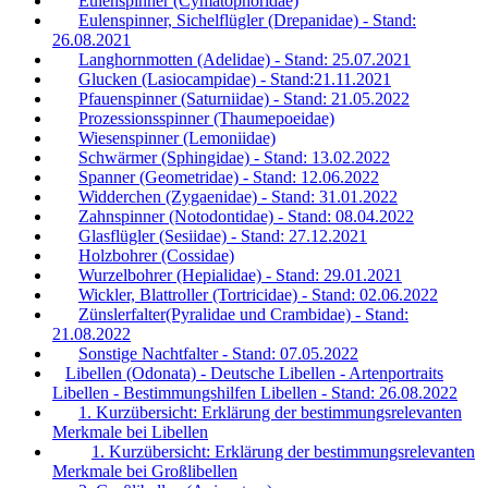
Eulenspinner (Cymatophoridae)
Eulenspinner, Sichelflügler (Drepanidae) - Stand:
26.08.2021
Langhornmotten (Adelidae) - Stand: 25.07.2021
Glucken (Lasiocampidae) - Stand:21.11.2021
Pfauenspinner (Saturniidae) - Stand: 21.05.2022
Prozessionsspinner (Thaumepoeidae)
Wiesenspinner (Lemoniidae)
Schwärmer (Sphingidae) - Stand: 13.02.2022
Spanner (Geometridae) - Stand: 12.06.2022
Widderchen (Zygaenidae) - Stand: 31.01.2022
Zahnspinner (Notodontidae) - Stand: 08.04.2022
Glasflügler (Sesiidae) - Stand: 27.12.2021
Holzbohrer (Cossidae)
Wurzelbohrer (Hepialidae) - Stand: 29.01.2021
Wickler, Blattroller (Tortricidae) - Stand: 02.06.2022
Zünslerfalter(Pyralidae und Crambidae) - Stand:
21.08.2022
Sonstige Nachtfalter - Stand: 07.05.2022
Libellen (Odonata) - Deutsche Libellen - Artenportraits
Libellen - Bestimmungshilfen Libellen - Stand: 26.08.2022
1. Kurzübersicht: Erklärung der bestimmungsrelevanten
Merkmale bei Libellen
1. Kurzübersicht: Erklärung der bestimmungsrelevanten
Merkmale bei Großlibellen