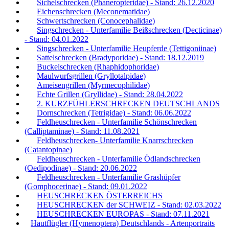
Sichelschrecken (Phaneropteridae) - Stand: 26.12.2020
Eichenschrecken (Meconematidae)
Schwertschrecken (Conocephalidae)
Singschrecken - Unterfamilie Beißschrecken (Decticinae)
- Stand: 04.01.2022
Singschrecken - Unterfamilie Heupferde (Tettigoniinae)
Sattelschrecken (Bradyporidae) - Stand: 18.12.2019
Buckelschrecken (Rhaphidophoridae)
Maulwurfsgrillen (Gryllotalpidae)
Ameisengrillen (Myrmecophilidae)
Echte Grillen (Gryllidae) - Stand: 28.04.2022
2. KURZFÜHLERSCHRECKEN DEUTSCHLANDS
Dornschrecken (Tetrigidae) - Stand: 06.06.2022
Feldheuschrecken - Unterfamilie Schönschrecken
(Calliptaminae) - Stand: 11.08.2021
Feldheuschrecken- Unterfamilie Knarrschrecken
(Catantopinae)
Feldheuschrecken - Unterfamilie Ödlandschrecken
(Oedipodinae) - Stand: 20.06.2022
Feldheuschrecken - Unterfamilie Grashüpfer
(Gomphocerinae) - Stand: 09.01.2022
HEUSCHRECKEN ÖSTERREICHS
HEUSCHRECKEN der SCHWEIZ - Stand: 02.03.2022
HEUSCHRECKEN EUROPAS - Stand: 07.11.2021
Hautflügler (Hymenoptera) Deutschlands - Artenportraits