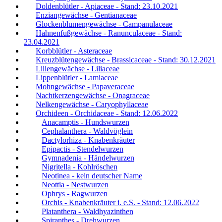
Doldenblütler - Apiaceae - Stand: 23.10.2021
Enziangewächse - Gentianaceae
Glockenblumengewächse - Campanulaceae
Hahnenfußgewächse - Ranunculaceae - Stand:
23.04.2021
Korbblütler - Asteraceae
Kreuzblütengewächse - Brassicaceae - Stand: 30.12.2021
Liliengewächse - Liliaceae
Lippenblütler - Lamiaceae
Mohngewächse - Papaveraceae
Nachtkerzengewächse - Onagraceae
Nelkengewächse - Caryophyllaceae
Orchideen - Orchidaceae - Stand: 12.06.2022
Anacamptis - Hundswurzen
Cephalanthera - Waldvöglein
Dactylorhiza - Knabenkräuter
Epipactis - Stendelwurzen
Gymnadenia - Händelwurzen
Nigritella - Kohlröschen
Neotinea - kein deutscher Name
Neottia - Nestwurzen
Ophrys - Ragwurzen
Orchis - Knabenkräuter i. e.S. - Stand: 12.06.2022
Platanthera - Waldhyazinthen
Spiranthes - Drehwurzen