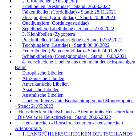
2. Großlibellen (Anisoptera)
Edellibellen (Aeshnidae) - Stand: 26.08.2022
Falkenlibellen (Corduliidae) - Stand: 28.11.2021
Flussjungfern (Gomphidae) - Stand: 20.06.2021
Quelljungfern (Cordulegasteridae)
Segellibellen (Libellulidae) - Stand: 22.06.2022
3. Kleinlibellen (Zygoptera)
Prachtlibellen (Calopterygidae) - Stand: 02.02.2021
Teichjungfern (Lestidae) - Stand: 06.06.2022
Federlibellen (Platycnemididae) - Stand: 24.01.2022
Schlanklibellen (Coenagrionidae) - Stand: 10.03.2021
4. Verschiedene Libellen aus dem nicht deutschsprachigen
Raum
Europäische Libellen
Afrikanische Libellen
Amerikanische Libellen
Asiatische Libellen
Australische Libellen
Libellen: Interessante Beobachtungen und Monographien
- Stand: 21.05.2022
Heuschrecken Deutschlands - Artenportraits Heuschrecken
- Die Welt der Heuschrecken - Stand: 20.06.2022
Heuschrecken - Heuschreckenarten - Heuschrecken
Artenportraits
1. LANGFÜHLERSCHRECKEN DEUTSCHLANDS