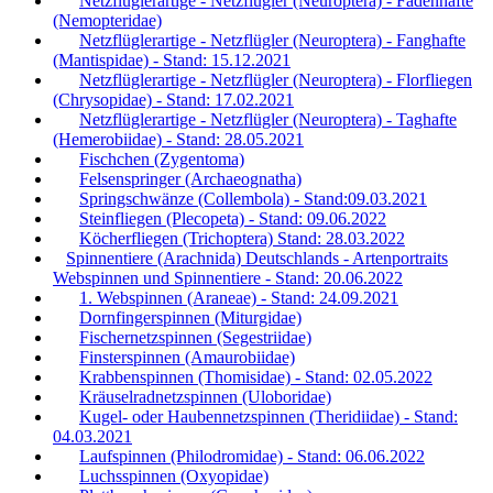
Netzflüglerartige - Netzflügler (Neuroptera) - Fadenhafte
(Nemopteridae)
Netzflüglerartige - Netzflügler (Neuroptera) - Fanghafte
(Mantispidae) - Stand: 15.12.2021
Netzflüglerartige - Netzflügler (Neuroptera) - Florfliegen
(Chrysopidae) - Stand: 17.02.2021
Netzflüglerartige - Netzflügler (Neuroptera) - Taghafte
(Hemerobiidae) - Stand: 28.05.2021
Fischchen (Zygentoma)
Felsenspringer (Archaeognatha)
Springschwänze (Collembola) - Stand:09.03.2021
Steinfliegen (Plecopeta) - Stand: 09.06.2022
Köcherfliegen (Trichoptera) Stand: 28.03.2022
Spinnentiere (Arachnida) Deutschlands - Artenportraits
Webspinnen und Spinnentiere - Stand: 20.06.2022
1. Webspinnen (Araneae) - Stand: 24.09.2021
Dornfingerspinnen (Miturgidae)
Fischernetzspinnen (Segestriidae)
Finsterspinnen (Amaurobiidae)
Krabbenspinnen (Thomisidae) - Stand: 02.05.2022
Kräuselradnetzspinnen (Uloboridae)
Kugel- oder Haubennetzspinnen (Theridiidae) - Stand:
04.03.2021
Laufspinnen (Philodromidae) - Stand: 06.06.2022
Luchsspinnen (Oxyopidae)