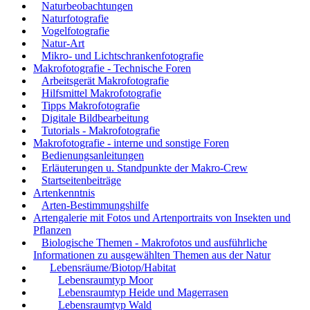
Naturbeobachtungen
Naturfotografie
Vogelfotografie
Natur-Art
Mikro- und Lichtschrankenfotografie
Makrofotografie - Technische Foren
Arbeitsgerät Makrofotografie
Hilfsmittel Makrofotografie
Tipps Makrofotografie
Digitale Bildbearbeitung
Tutorials - Makrofotografie
Makrofotografie - interne und sonstige Foren
Bedienungsanleitungen
Erläuterungen u. Standpunkte der Makro-Crew
Startseitenbeiträge
Artenkenntnis
Arten-Bestimmungshilfe
Artengalerie mit Fotos und Artenportraits von Insekten und
Pflanzen
Biologische Themen - Makrofotos und ausführliche
Informationen zu ausgewählten Themen aus der Natur
Lebensräume/Biotop/Habitat
Lebensraumtyp Moor
Lebensraumtyp Heide und Magerrasen
Lebensraumtyp Wald