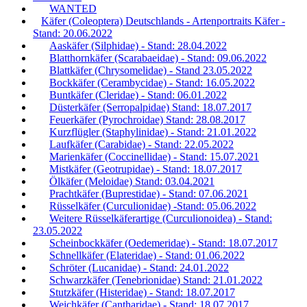
WANTED
Käfer (Coleoptera) Deutschlands - Artenportraits Käfer -
Stand: 20.06.2022
Aaskäfer (Silphidae) - Stand: 28.04.2022
Blatthornkäfer (Scarabaeidae) - Stand: 09.06.2022
Blattkäfer (Chrysomelidae) - Stand 23.05.2022
Bockkäfer (Cerambycidae) - Stand: 16.05.2022
Buntkäfer (Cleridae) - Stand: 06.01.2022
Düsterkäfer (Serropalpidae) Stand: 18.07.2017
Feuerkäfer (Pyrochroidae) Stand: 28.08.2017
Kurzflügler (Staphylinidae) - Stand: 21.01.2022
Laufkäfer (Carabidae) - Stand: 22.05.2022
Marienkäfer (Coccinellidae) - Stand: 15.07.2021
Mistkäfer (Geotrupidae) - Stand: 18.07.2017
Ölkäfer (Meloidae) Stand: 03.04.2021
Prachtkäfer (Buprestidae) - Stand: 07.06.2021
Rüsselkäfer (Curculionidae) -Stand: 05.06.2022
Weitere Rüsselkäferartige (Curculionoidea) - Stand:
23.05.2022
Scheinbockkäfer (Oedemeridae) - Stand: 18.07.2017
Schnellkäfer (Elateridae) - Stand: 01.06.2022
Schröter (Lucanidae) - Stand: 24.01.2022
Schwarzkäfer (Tenebrionidae) Stand: 21.01.2022
Stutzkäfer (Histeridae) - Stand: 18.07.2017
Weichkäfer (Cantharidae) - Stand: 18.07.2017