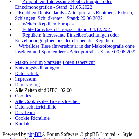
Amphibien: Interessante Beobachtungen oder
Einzelmonografien - Stand: 21.05.2022
Reptilien Deutschlands - Artenportraits Reptilien - Echsen,
Schlangen, Schildkröten - Stand: 20.06.2022
Weitere Reptilien Europas
Echte Eidechsen Europas - Stand: 04.12.2021
Reptilien: Interessante Einzelbeobachtungen oder
Einzelmonographien aus dem Leben der Reptilien
Wirbellose Tiere (Invertebrata) in der Makrofotografie ohne
Insekten und Spinnentiere - Artenportraits - Stand: 09.06.2022
Makro-Forum
Startseite
Foren-Übersicht
Nutzungsbedingungen
Datenschutz
Impressum
Danksagung
Alle Zeiten sind
UTC+02:00
Cookies
Alle Cookies des Boards löschen
Datenschutzrichtlinie
Das Team
Cookie-Richtlinie
Kontakt
Powered by
phpBB
® Forum Software © phpBB Limited • Style