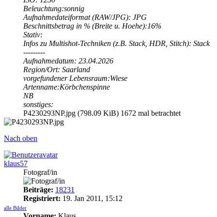
Beleuchtung:sonnig
Aufnahmedateiformat (RAW/JPG): JPG
Beschnittsbetrag in % (Breite u. Hoehe):16%
Stativ:
Infos zu Multishot-Techniken (z.B. Stack, HDR, Stitch): Stack
---------
Aufnahmedatum: 23.04.2026
Region/Ort: Saarland
vorgefundener Lebensraum:Wiese
Artenname:Körbchenspinne
NB
sonstiges:
P4230293NP.jpg (798.09 KiB) 1672 mal betrachtet
Nach oben
klaus57
Fotograf/in
Beiträge:
18231
Registriert:
19. Jan 2011, 15:12
alle Bilder
Vorname:
Klaus