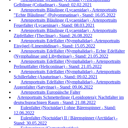
Gelblinge (Coliadinae) - Stand: 02.02.2021
Artenportraits Bläulinge (Lycaenidae) - Artenportraits
"Echte Bläulinge" (Polyommatinae) - Stand: 16.05.2022
Artenportraits Bläulinge (Lycaenidae) - Artenportraits
Feuerfalter (Lycaeninae) - Stand: 08.03.2021
Artenportraits Bläulinge (Lycaenidae) - Artenportraits
Zipfelfalter (Theclinae) - Stand: 26.08.2022
Artenportraits Edelfalter (Nymphalidae) -Artenportraits
Eisvögel (Limenitidinae) - Stand: 15.05.2022
Artenportraits Edelfalter (Nymphalidae) - Echte Edelfalter
(Nymphalinae und Libytheinae) - Stand: 21.05.2022
Artenportraits Edelfalter (Nymphalidae) - Artenportraits
Perlmuttfalter (Heliconiinae) - Stand: 21.05.2022
Artenportraits Edelfalter (Nymphalidae) - Artenportraits
Schillerfalter (Apaturinae) - Stand: 09.02.2021
Artenportraits Edelfalter (Nymphalidae) - Artenportraits
Augenfalter (Satyrinae) - Stand: 09.06.2022
Artenportraits Europäische Falter
Artenportraits Schmetterlinge (Lepidoptera): Nachtfalter im
deutschsprachigen Raum - Stand: 21.08.2022
Eulenfalter (Noctuidae) I ohne Bärenspinner - Stand:
12.06.2022
Eulenfalter (Noctuidae) II / Bärenspinner (Arctiidae) -
Stand: 30.05.2022