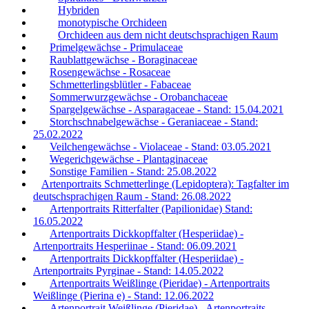
Hybriden
monotypische Orchideen
Orchideen aus dem nicht deutschsprachigen Raum
Primelgewächse - Primulaceae
Raublattgewächse - Boraginaceae
Rosengewächse - Rosaceae
Schmetterlingsblütler - Fabaceae
Sommerwurzgewächse - Orobanchaceae
Spargelgewächse - Asparagaceae - Stand: 15.04.2021
Storchschnabelgewächse - Geraniaceae - Stand:
25.02.2022
Veilchengewächse - Violaceae - Stand: 03.05.2021
Wegerichgewächse - Plantaginaceae
Sonstige Familien - Stand: 25.08.2022
Artenportraits Schmetterlinge (Lepidoptera): Tagfalter im
deutschsprachigen Raum - Stand: 26.08.2022
Artenportraits Ritterfalter (Papilionidae) Stand:
16.05.2022
Artenportraits Dickkopffalter (Hesperiidae) -
Artenportraits Hesperiinae - Stand: 06.09.2021
Artenportraits Dickkopffalter (Hesperiidae) -
Artenportraits Pyrginae - Stand: 14.05.2022
Artenportraits Weißlinge (Pieridae) - Artenportraits
Weißlinge (Pierina e) - Stand: 12.06.2022
Artenportrait Weißlinge (Pieridae) - Artenportraits