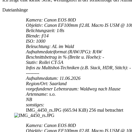
Dateianhänge
Kamera: Canon EOS 80D
Objektiv: Canon EF100mm f/2.8L Macro IS USM @ 1
Belichtungszeit: 1/8s
Blende: f/14
ISO: 1000
Beleuchtung: AL im Wald
Aufnahmedateiformat (RAW/JPG): RAW
Beschnittsbetrag in % (Breite u. Hoehe): -
Stativ: Rollei CT-5A
Infos zu Multishot-Techniken (z.B. Stack, HDR, Stitch): -
---------
Aufnahmedatum: 11.06.2026
Region/Ort: Saarland
vorgefundener Lebensraum: Waldweg nach Hause
Artenname: s.o.
NB
sonstiges:
IMG_4450_rs.JPG (665.94 KiB) 256 mal betrachtet
Kamera: Canon EOS 80D
Objektiv: Canon EF100mm f/2.8L Macro IS USM @ 1