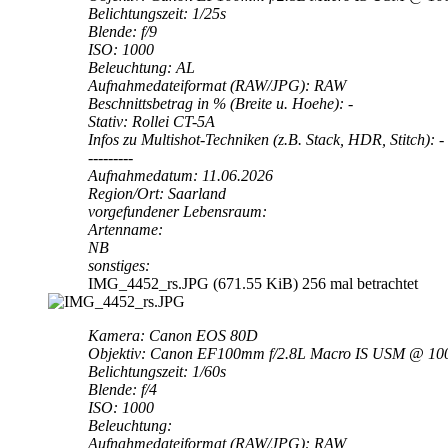
Belichtungszeit: 1/25s
Blende: f/9
ISO: 1000
Beleuchtung: AL
Aufnahmedateiformat (RAW/JPG): RAW
Beschnittsbetrag in % (Breite u. Hoehe): -
Stativ: Rollei CT-5A
Infos zu Multishot-Techniken (z.B. Stack, HDR, Stitch): -
---------
Aufnahmedatum: 11.06.2026
Region/Ort: Saarland
vorgefundener Lebensraum:
Artenname:
NB
sonstiges:
IMG_4452_rs.JPG (671.55 KiB) 256 mal betrachtet
Kamera: Canon EOS 80D
Objektiv: Canon EF100mm f/2.8L Macro IS USM @ 1
Belichtungszeit: 1/60s
Blende: f/4
ISO: 1000
Beleuchtung:
Aufnahmedateiformat (RAW/JPG): RAW