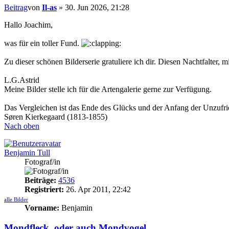
Beitrag
von
Il-as
»
30. Jun 2026, 21:28
Hallo Joachim,
was für ein toller Fund.
Zu dieser schönen Bilderserie gratuliere ich dir. Diesen Nachtfalter, 
L.G.Astrid
Meine Bilder stelle ich für die Artengalerie gerne zur Verfügung.
Das Vergleichen ist das Ende des Glücks und der Anfang der Unzufr
Søren Kierkegaard (1813-1855)
Nach oben
Benjamin Tull
Fotograf/in
Beiträge:
4536
Registriert:
26. Apr 2011, 22:42
alle Bilder
Vorname:
Benjamin
Mondfleck, oder auch Mondvogel