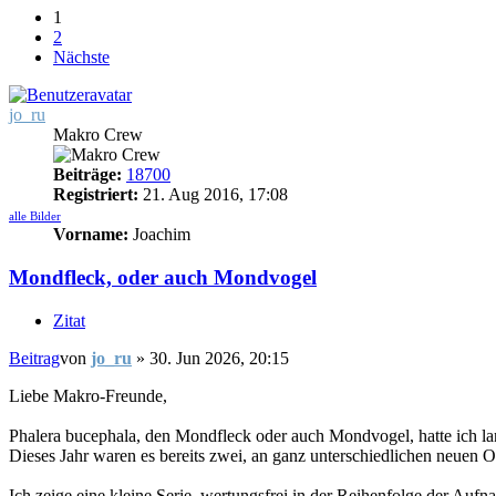
1
2
Nächste
jo_ru
Makro Crew
Beiträge:
18700
Registriert:
21. Aug 2016, 17:08
alle Bilder
Vorname:
Joachim
Mondfleck, oder auch Mondvogel
Zitat
Beitrag
von
jo_ru
»
30. Jun 2026, 20:15
Liebe Makro-Freunde,
Phalera bucephala, den Mondfleck oder auch Mondvogel, hatte ich lange
Dieses Jahr waren es bereits zwei, an ganz unterschiedlichen neuen Or
Ich zeige eine kleine Serie, wertungsfrei in der Reihenfolge der Auf