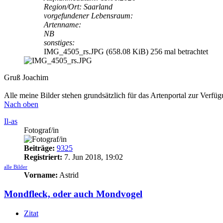
Region/Ort: Saarland
vorgefundener Lebensraum:
Artenname:
NB
sonstiges:
IMG_4505_rs.JPG (658.08 KiB) 256 mal betrachtet
Gruß Joachim
Alle meine Bilder stehen grundsätzlich für das Artenportal zur Verfü
Nach oben
Il-as
Fotograf/in
Beiträge:
9325
Registriert:
7. Jun 2018, 19:02
alle Bilder
Vorname:
Astrid
Mondfleck, oder auch Mondvogel
Zitat