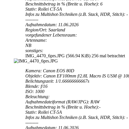
Beschnittsbetrag in % (Breite u. Hoehe): 6
Stativ: Rollei CT-5A
Infos zu Multishot-Techniken (z.B. Stack, HDR, Stitch): -
---------
Aufnahmedatum: 11.06.2026
Region/Ort: Saarland
vorgefundener Lebensraum:
Artenname:
NB
sonstiges:
IMG_4470_6prs.JPG (566.94 KiB) 256 mal betrachtet
Kamera: Canon EOS 80D
Objektiv: Canon EF100mm f/2.8L Macro IS USM @ 1
Belichtungszeit: 1/1.66666666667s
Blende: f/16
ISO: 1000
Beleuchtung:
Aufnahmedateiformat (RAW/JPG): RAW
Beschnittsbetrag in % (Breite u. Hoehe):-
Stativ: Rollei CT-5A
Infos zu Multishot-Techniken (z.B. Stack, HDR, Stitch): -
---------
Aufnahmedatum: 11.06.2026