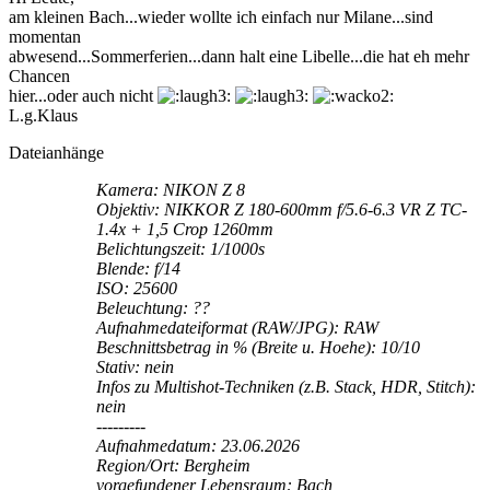
am kleinen Bach...wieder wollte ich einfach nur Milane...sind
momentan
abwesend...Sommerferien...dann halt eine Libelle...die hat eh mehr
Chancen
hier...oder auch nicht
L.g.Klaus
Dateianhänge
Kamera: NIKON Z 8
Objektiv: NIKKOR Z 180-600mm f/5.6-6.3 VR Z TC-
1.4x + 1,5 Crop 1260mm
Belichtungszeit: 1/1000s
Blende: f/14
ISO: 25600
Beleuchtung: ??
Aufnahmedateiformat (RAW/JPG): RAW
Beschnittsbetrag in % (Breite u. Hoehe): 10/10
Stativ: nein
Infos zu Multishot-Techniken (z.B. Stack, HDR, Stitch):
nein
---------
Aufnahmedatum: 23.06.2026
Region/Ort: Bergheim
vorgefundener Lebensraum: Bach