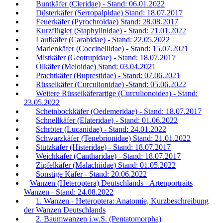
Buntkäfer (Cleridae) - Stand: 06.01.2022
Düsterkäfer (Serropalpidae) Stand: 18.07.2017
Feuerkäfer (Pyrochroidae) Stand: 28.08.2017
Kurzflügler (Staphylinidae) - Stand: 21.01.2022
Laufkäfer (Carabidae) - Stand: 22.05.2022
Marienkäfer (Coccinellidae) - Stand: 15.07.2021
Mistkäfer (Geotrupidae) - Stand: 18.07.2017
Ölkäfer (Meloidae) Stand: 03.04.2021
Prachtkäfer (Buprestidae) - Stand: 07.06.2021
Rüsselkäfer (Curculionidae) -Stand: 05.06.2022
Weitere Rüsselkäferartige (Curculionoidea) - Stand:
23.05.2022
Scheinbockkäfer (Oedemeridae) - Stand: 18.07.2017
Schnellkäfer (Elateridae) - Stand: 01.06.2022
Schröter (Lucanidae) - Stand: 24.01.2022
Schwarzkäfer (Tenebrionidae) Stand: 21.01.2022
Stutzkäfer (Histeridae) - Stand: 18.07.2017
Weichkäfer (Cantharidae) - Stand: 18.07.2017
Zipfelkäfer (Malachiidae) Stand: 01.05.2022
Sonstige Käfer - Stand: 20.06.2022
Wanzen (Heteroptera) Deutschlands - Artenportraits
Wanzen - Stand: 24.08.2022
1. Wanzen - Heteroptera: Anatomie, Kurzbeschreibung
der Wanzen Deutschlands
2. Baumwanzen i.w.S. (Pentatomorpha)