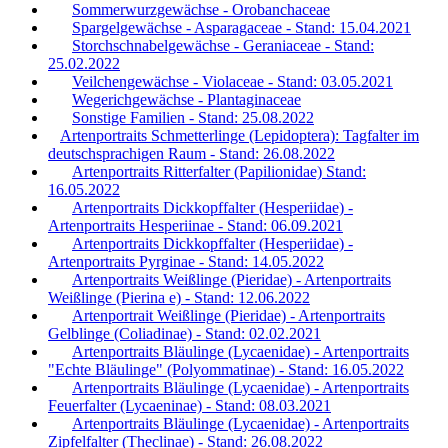
Sommerwurzgewächse - Orobanchaceae
Spargelgewächse - Asparagaceae - Stand: 15.04.2021
Storchschnabelgewächse - Geraniaceae - Stand:
25.02.2022
Veilchengewächse - Violaceae - Stand: 03.05.2021
Wegerichgewächse - Plantaginaceae
Sonstige Familien - Stand: 25.08.2022
Artenportraits Schmetterlinge (Lepidoptera): Tagfalter im
deutschsprachigen Raum - Stand: 26.08.2022
Artenportraits Ritterfalter (Papilionidae) Stand:
16.05.2022
Artenportraits Dickkopffalter (Hesperiidae) -
Artenportraits Hesperiinae - Stand: 06.09.2021
Artenportraits Dickkopffalter (Hesperiidae) -
Artenportraits Pyrginae - Stand: 14.05.2022
Artenportraits Weißlinge (Pieridae) - Artenportraits
Weißlinge (Pierina e) - Stand: 12.06.2022
Artenportrait Weißlinge (Pieridae) - Artenportraits
Gelblinge (Coliadinae) - Stand: 02.02.2021
Artenportraits Bläulinge (Lycaenidae) - Artenportraits
"Echte Bläulinge" (Polyommatinae) - Stand: 16.05.2022
Artenportraits Bläulinge (Lycaenidae) - Artenportraits
Feuerfalter (Lycaeninae) - Stand: 08.03.2021
Artenportraits Bläulinge (Lycaenidae) - Artenportraits
Zipfelfalter (Theclinae) - Stand: 26.08.2022