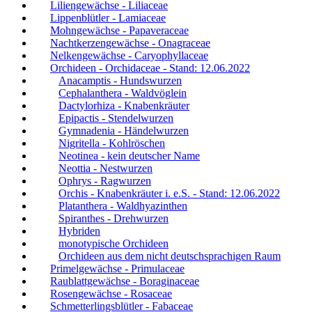
Liliengewächse - Liliaceae
Lippenblütler - Lamiaceae
Mohngewächse - Papaveraceae
Nachtkerzengewächse - Onagraceae
Nelkengewächse - Caryophyllaceae
Orchideen - Orchidaceae - Stand: 12.06.2022
Anacamptis - Hundswurzen
Cephalanthera - Waldvöglein
Dactylorhiza - Knabenkräuter
Epipactis - Stendelwurzen
Gymnadenia - Händelwurzen
Nigritella - Kohlröschen
Neotinea - kein deutscher Name
Neottia - Nestwurzen
Ophrys - Ragwurzen
Orchis - Knabenkräuter i. e.S. - Stand: 12.06.2022
Platanthera - Waldhyazinthen
Spiranthes - Drehwurzen
Hybriden
monotypische Orchideen
Orchideen aus dem nicht deutschsprachigen Raum
Primelgewächse - Primulaceae
Raublattgewächse - Boraginaceae
Rosengewächse - Rosaceae
Schmetterlingsblütler - Fabaceae