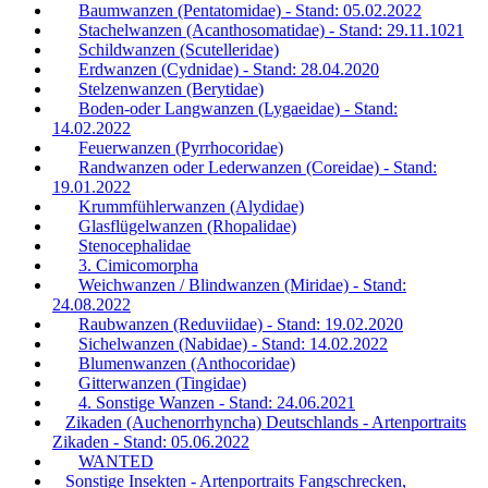
Baumwanzen (Pentatomidae) - Stand: 05.02.2022
Stachelwanzen (Acanthosomatidae) - Stand: 29.11.1021
Schildwanzen (Scutelleridae)
Erdwanzen (Cydnidae) - Stand: 28.04.2020
Stelzenwanzen (Berytidae)
Boden-oder Langwanzen (Lygaeidae) - Stand:
14.02.2022
Feuerwanzen (Pyrrhocoridae)
Randwanzen oder Lederwanzen (Coreidae) - Stand:
19.01.2022
Krummfühlerwanzen (Alydidae)
Glasflügelwanzen (Rhopalidae)
Stenocephalidae
3. Cimicomorpha
Weichwanzen / Blindwanzen (Miridae) - Stand:
24.08.2022
Raubwanzen (Reduviidae) - Stand: 19.02.2020
Sichelwanzen (Nabidae) - Stand: 14.02.2022
Blumenwanzen (Anthocoridae)
Gitterwanzen (Tingidae)
4. Sonstige Wanzen - Stand: 24.06.2021
Zikaden (Auchenorrhyncha) Deutschlands - Artenportraits
Zikaden - Stand: 05.06.2022
WANTED
Sonstige Insekten - Artenportraits Fangschrecken,