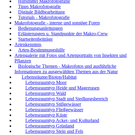
Hilfsmittel Makrofotografie
Tipps Makrofotografie
Digitale Bildbearbeitung
Tutorials - Makrofotografie
Makrofotografie - interne und sonstige Foren
Bedienungsanleitungen
Erläuterungen u. Standpunkte der Makro-Crew
Startseitenbeiträge
Artenkenntnis
Arten-Bestimmungshilfe
Artengalerie mit Fotos und Artenportraits von Insekten und
Pflanzen
Biologische Themen - Makrofotos und ausführliche
Informationen zu ausgewählten Themen aus der Natur
Lebensräume/Biotop/Habitat
Lebensraumtyp Moor
Lebensraumtyp Heide und Magerrasen
Lebensraumtyp Wald
Lebensraumtyp Stadt und Siedlungsbereich
Lebensraumtyp Stillgewässer
Lebensraumtyp Fließgewässer
Lebensraumtyp Küste
Lebensraumtyp Acker- und Kulturland
Lebensraumtyp Grünland
Lebensraumtyp Stein und Fels