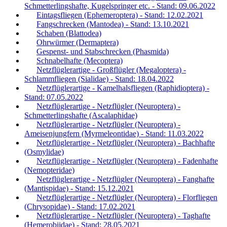
Schmetterlingshafte, Kugelspringer etc. - Stand: 09.06.2022
Eintagsfliegen (Ephemeroptera) - Stand: 12.02.2021
Fangschrecken (Mantodea) - Stand: 13.10.2021
Schaben (Blattodea)
Ohrwürmer (Dermaptera)
Gespenst- und Stabschrecken (Phasmida)
Schnabelhafte (Mecoptera)
Netzflüglerartige - Großflügler (Megaloptera) -
Schlammfliegen (Sialidae) - Stand: 18.04.2022
Netzflüglerartige - Kamelhalsfliegen (Raphidioptera) -
Stand: 07.05.2022
Netzflüglerartige - Netzflügler (Neuroptera) -
Schmetterlingshafte (Ascalaphidae)
Netzflüglerartige - Netzflügler (Neuroptera) -
Ameisenjungfern (Myrmeleontidae) - Stand: 11.03.2022
Netzflüglerartige - Netzflügler (Neuroptera) - Bachhafte
(Osmylidae)
Netzflüglerartige - Netzflügler (Neuroptera) - Fadenhafte
(Nemopteridae)
Netzflüglerartige - Netzflügler (Neuroptera) - Fanghafte
(Mantispidae) - Stand: 15.12.2021
Netzflüglerartige - Netzflügler (Neuroptera) - Florfliegen
(Chrysopidae) - Stand: 17.02.2021
Netzflüglerartige - Netzflügler (Neuroptera) - Taghafte
(Hemerobiidae) - Stand: 28.05.2021