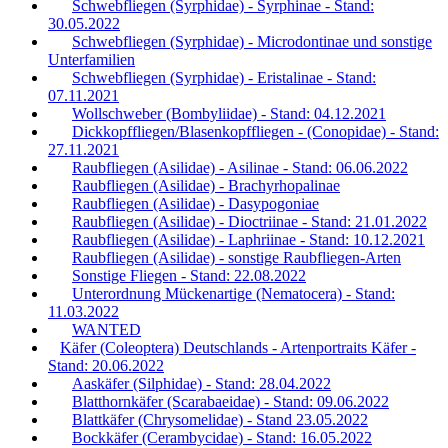
Schwebfliegen (Syrphidae) - Syrphinae - Stand:
30.05.2022
Schwebfliegen (Syrphidae) - Microdontinae und sonstige
Unterfamilien
Schwebfliegen (Syrphidae) - Eristalinae - Stand:
07.11.2021
Wollschweber (Bombyliidae) - Stand: 04.12.2021
Dickkopffliegen/Blasenkopffliegen - (Conopidae) - Stand:
27.11.2021
Raubfliegen (Asilidae) - Asilinae - Stand: 06.06.2022
Raubfliegen (Asilidae) - Brachyrhopalinae
Raubfliegen (Asilidae) - Dasypogoniae
Raubfliegen (Asilidae) - Dioctriinae - Stand: 21.01.2022
Raubfliegen (Asilidae) - Laphriinae - Stand: 10.12.2021
Raubfliegen (Asilidae) - sonstige Raubfliegen-Arten
Sonstige Fliegen - Stand: 22.08.2022
Unterordnung Mückenartige (Nematocera) - Stand:
11.03.2022
WANTED
Käfer (Coleoptera) Deutschlands - Artenportraits Käfer -
Stand: 20.06.2022
Aaskäfer (Silphidae) - Stand: 28.04.2022
Blatthornkäfer (Scarabaeidae) - Stand: 09.06.2022
Blattkäfer (Chrysomelidae) - Stand 23.05.2022
Bockkäfer (Cerambycidae) - Stand: 16.05.2022