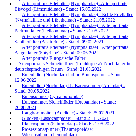
Artenportraits Edelfalter (Nymphalidae) -Artenportraits
Eisvögel (Limenitidinae) - Stand: 15.05.2022
Artenportraits Edelfalter (Nymphalidae) - Echte Edelfalter
(Nymphalinae und Libytheinae) - Stand: 21.05.2022
Artenportraits Edelfalter (Nymphalidae) - Artenportraits
Perlmuttfalter (Heliconiinae) - Stand: 21.05.2022
Artenportraits Edelfalter (Nymphalidae) - Artenportraits
Schillerfalter (Apaturinae) - Stand: 09.02.2021
Artenportraits Edelfalter (Nymphalidae) - Artenportraits
Augenfalter (Satyrinae) - Stand: 09.06.2022
Artenportraits Europäische Falter
Artenportraits Schmetterlinge (Lepidoptera): Nachtfalter im
deutschsprachigen Raum - Stand: 21.08.2022
Eulenfalter (Noctuidae) I ohne Bärenspinner - Stand:
12.06.2022
Eulenfalter (Noctuidae) II / Bärenspinner (Arctiidae) -
Stand: 30.05.2022
Eulenspinner (Cymatophoridae)
Eulenspinner, Sichelflügler (Drepanidae) - Stand:
26.08.2021
Langhornmotten (Adelidae) - Stand: 25.07.2021
Glucken (Lasiocampidae) - Stand:21.11.2021
Pfauenspinner (Saturniidae) - Stand: 21.05.2022
Prozessionsspinner (Thaumepoeidae)
Wiesenspinner (Lemoniidae)