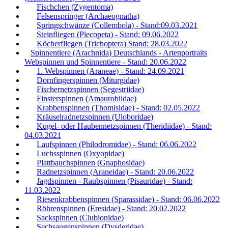
Fischchen (Zygentoma)
Felsenspringer (Archaeognatha)
Springschwänze (Collembola) - Stand:09.03.2021
Steinfliegen (Plecopeta) - Stand: 09.06.2022
Köcherfliegen (Trichoptera) Stand: 28.03.2022
Spinnentiere (Arachnida) Deutschlands - Artenportraits
Webspinnen und Spinnentiere - Stand: 20.06.2022
1. Webspinnen (Araneae) - Stand: 24.09.2021
Dornfingerspinnen (Miturgidae)
Fischernetzspinnen (Segestriidae)
Finsterspinnen (Amaurobiidae)
Krabbenspinnen (Thomisidae) - Stand: 02.05.2022
Kräuselradnetzspinnen (Uloboridae)
Kugel- oder Haubennetzspinnen (Theridiidae) - Stand:
04.03.2021
Laufspinnen (Philodromidae) - Stand: 06.06.2022
Luchsspinnen (Oxyopidae)
Plattbauchspinnen (Gnaphosidae)
Radnetzspinnen (Araneidae) - Stand: 20.06.2022
Jagdspinnen - Raubspinnen (Pisauridae) - Stand:
11.03.2022
Riesenkrabbenspinnen (Sparassidae) - Stand: 06.06.2022
Röhrenspinnen (Eresidae) - Stand: 20.02.2022
Sackspinnen (Clubionidae)
Sechsaugenspinnen (Dysderidae)