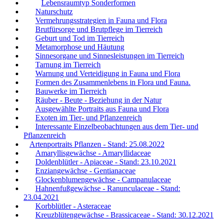
Lebensraumtyp Sonderformen
Naturschutz
Vermehrungsstrategien in Fauna und Flora
Brutfürsorge und Brutpflege im Tierreich
Geburt und Tod im Tierreich
Metamorphose und Häutung
Sinnesorgane und Sinnesleistungen im Tierreich
Tarnung im Tierreich
Warnung und Verteidigung in Fauna und Flora
Formen des Zusammenlebens in Flora und Fauna.
Bauwerke im Tierreich
Räuber - Beute - Beziehung in der Natur
Ausgewählte Portraits aus Fauna und Flora
Exoten im Tier- und Pflanzenreich
Interessante Einzelbeobachtungen aus dem Tier- und
Pflanzenreich
Artenportraits Pflanzen - Stand: 25.08.2022
Amaryllisgewächse - Amaryllidaceae
Doldenblütler - Apiaceae - Stand: 23.10.2021
Enziangewächse - Gentianaceae
Glockenblumengewächse - Campanulaceae
Hahnenfußgewächse - Ranunculaceae - Stand:
23.04.2021
Korbblütler - Asteraceae
Kreuzblütengewächse - Brassicaceae - Stand: 30.12.2021