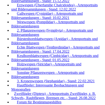
Bildersammlungen - Stand: 15.12.2022
Erzwespen (Überfamilie Chalcidoidea) - Artenportraits
und Bildersammlungen - Stand: 12.02.2022
Gallwespen (Cynipidae) - Artenportraits und
Bildersammlungen - Stand: 10.02.2021
Wegwespen (Pompilidae) - Artenportraits und
Bildersammlungen
2. Pflanzenwespen (Symphyta) - Artenportraits und
Bildersammlungen
Bürstenhornblattwespen (Argidae) - Artenportraits und
Bildersammlungen
Echte Blattwespen (Tenthredinidae) - Artenportraits und
Bildersammlungen - Stand: 17.04.2022
Keulhornblattwespen (Cimbicidae) - Artenportraits und
Bildersammlungen - Stand: 01.05.2022
Holzwespen (Siricidae) - Artenportraits und
Bildersammlungen
Sonstige Pflanzenwespen - Artenportraits und
Bildersammlungen
3. Kronenwespen (Stephanidae) - Stand: 22.02.2021
Hautflügler: Interessante Beobachtungen und
Monografien
Zweiflügler (Diptera) - Artenportraits Zweiflügler, z. B.
Schweb-, Raubfliegen, Bremsen etc. - Stand: 26.08.2022
Forum für Bestimmungshilfen