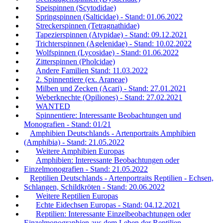
Speispinnen (Scytodidae)
Springspinnen (Salticidae) - Stand: 01.06.2022
Streckerspinnen (Tetragnathidae)
Tapezierspinnen (Atypidae) - Stand: 09.12.2021
Trichterspinnen (Agelenidae) - Stand: 10.02.2022
Wolfspinnen (Lycosidae) - Stand: 01.06.2022
Zitterspinnen (Pholcidae)
Andere Familien Stand: 11.03.2022
2. Spinnentiere (ex. Araneae)
Milben und Zecken (Acari) - Stand: 27.01.2021
Weberknechte (Opiliones) - Stand: 27.02.2021
WANTED
Spinnentiere: Interessante Beobachtungen und
Monografien - Stand: 01/21
Amphibien Deutschlands - Artenportraits Amphibien
(Amphibia) - Stand: 21.05.2022
Weitere Amphibien Europas
Amphibien: Interessante Beobachtungen oder
Einzelmonografien - Stand: 21.05.2022
Reptilien Deutschlands - Artenportraits Reptilien - Echsen,
Schlangen, Schildkröten - Stand: 20.06.2022
Weitere Reptilien Europas
Echte Eidechsen Europas - Stand: 04.12.2021
Reptilien: Interessante Einzelbeobachtungen oder
Einzelmonographien aus dem Leben der Reptilien