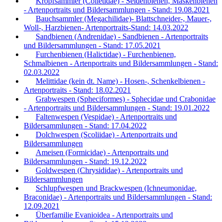
Kropfsammler (Colletidae) - Seidenbienen, Maskenbienen
- Artenportraits und Bildersammlungen - Stand: 19.08.2021
Bauchsammler (Megachilidae)- Blattschneider-, Mauer-,
Woll-, Harzbienen- Artenportraits-Stand: 14.03.2022
Sandbienen (Andrenidae) - Sandbienen - Artenportraits
und Bildersammlungen - Stand: 17.05.2021
Furchenbienen (Halictidae) - Furchenbienen,
Schmalbienen - Artenportraits und Bildersammlungen - Stand:
02.03.2022
Melittidae (kein dt. Name) - Hosen-, Schenkelbienen -
Artenportraits - Stand: 18.02.2021
Grabwespen (Spheciformes) - Sphecidae und Crabonidae
- Artenportraits und Bildersammlungen - Stand: 19.01.2022
Faltenwespen (Vespidae) - Artenportraits und
Bildersammlungen - Stand: 17.04.2022
Dolchwespen (Scoliidae) - Artenportraits und
Bildersammlungen
Ameisen (Formicidae) - Artenportraits und
Bildersammlungen - Stand: 19.12.2022
Goldwespen (Chrysididae) - Artenportraits und
Bildersammlungen
Schlupfwespen und Brackwespen (Ichneumonidae,
Braconidae) - Artenportraits und Bildersammlungen - Stand:
12.09.2021
Überfamilie Evanioidea - Artenportraits und