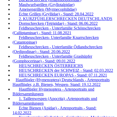
Maulwurfsgrillen (Gryllotalpidae)
Ameisengrillen (Myrmecophilidae)
Echte Grillen (Gryllidae) - Stand: 28.04.2022
2. KURZFÜHLERSCHRECKEN DEUTSCHLANDS
Dornschrecken (Tetrigidae) - Stand: 06.06.2022
Feldheuschrecken - Unterfamilie Schönschrecken
(Calliptaminae) - Stand: 11.08.2021
Feldheuschrecken- Unterfamilie Knarrschrecken
(Catantopinae)
Feldheuschrecken - Unterfamilie Ödlandschrecken
(Oedipodinae) - Stand: 20.06.2022
Feldheuschrecken - Unterfamilie Grashüpfer
(Gomphocerinae) - Stand: 09.01.2022
HEUSCHRECKEN ÖSTERREICHS
HEUSCHRECKEN der SCHWEIZ - Stand: 02.03.2022
HEUSCHRECKEN EUROPAS - Stand: 07.11.2021
Hautflügler (Hymenoptera) Deutschlands - Artenportraits
Hautflügler, z.B. Bienen, Wespen- Stand: 19.12.2022
Hautflügler Hymenoptera - Artenportraits und
Bildersammlungen
1. Taillenwespen (Apocrita) -Artenportraits und
Bildersammlungen
Echte Bienen (Apidae) - Artenportraits - Stand:
14.02.2022