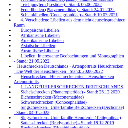
Teichjungfern (Lestidae) - Stand: 06.06.2022
Federlibellen (Platycnemididae) - Stand: 24.01.2022
Schlanklibellen (Coenagrionidae) - Stand: 10.03.2021
4. Verschiedene Libellen aus dem nicht deutschsprachigen
Raum
Europäische Libellen
Afrikanische Libellen
Amerikanische Libellen
Asiatische Libellen
Australische Libellen
Libellen: Interessante Beobachtungen und Monographien
- Stand: 21.05.2022
Heuschrecken Deutschlands - Artenportraits Heuschrecken
- Die Welt der Heuschrecken - Stand: 20.06.2022
Heuschrecken - Heuschreckenarten - Heuschrecken
Artenportraits
1. LANGFÜHLERSCHRECKEN DEUTSCHLANDS
Sichelschrecken (Phaneropteridae) - Stand: 26.12.2020
Eichenschrecken (Meconematidae)
Schwertschrecken (Conocephalidae)
Singschrecken - Unterfamilie Beißschrecken (Decticinae)
- Stand: 04.01.2022
Singschrecken - Unterfamilie Heupferde (Tettigoniinae)
Sattelschrecken (Bradyporidae) - Stand: 18.12.2019
Buckelschrecken (Rhaphidophoridae)