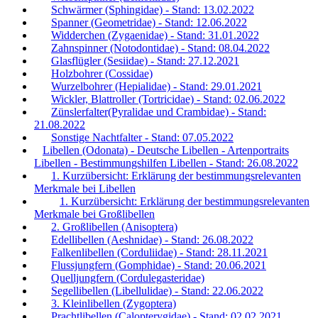
Schwärmer (Sphingidae) - Stand: 13.02.2022
Spanner (Geometridae) - Stand: 12.06.2022
Widderchen (Zygaenidae) - Stand: 31.01.2022
Zahnspinner (Notodontidae) - Stand: 08.04.2022
Glasflügler (Sesiidae) - Stand: 27.12.2021
Holzbohrer (Cossidae)
Wurzelbohrer (Hepialidae) - Stand: 29.01.2021
Wickler, Blattroller (Tortricidae) - Stand: 02.06.2022
Zünslerfalter(Pyralidae und Crambidae) - Stand:
21.08.2022
Sonstige Nachtfalter - Stand: 07.05.2022
Libellen (Odonata) - Deutsche Libellen - Artenportraits
Libellen - Bestimmungshilfen Libellen - Stand: 26.08.2022
1. Kurzübersicht: Erklärung der bestimmungsrelevanten
Merkmale bei Libellen
1. Kurzübersicht: Erklärung der bestimmungsrelevanten
Merkmale bei Großlibellen
2. Großlibellen (Anisoptera)
Edellibellen (Aeshnidae) - Stand: 26.08.2022
Falkenlibellen (Corduliidae) - Stand: 28.11.2021
Flussjungfern (Gomphidae) - Stand: 20.06.2021
Quelljungfern (Cordulegasteridae)
Segellibellen (Libellulidae) - Stand: 22.06.2022
3. Kleinlibellen (Zygoptera)
Prachtlibellen (Calopterygidae) - Stand: 02.02.2021