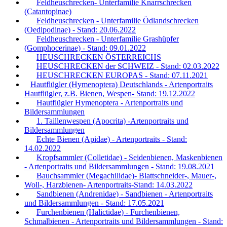
Feldheuschrecken- Unterfamilie Knarrschrecken
(Catantopinae)
Feldheuschrecken - Unterfamilie Ödlandschrecken
(Oedipodinae) - Stand: 20.06.2022
Feldheuschrecken - Unterfamilie Grashüpfer
(Gomphocerinae) - Stand: 09.01.2022
HEUSCHRECKEN ÖSTERREICHS
HEUSCHRECKEN der SCHWEIZ - Stand: 02.03.2022
HEUSCHRECKEN EUROPAS - Stand: 07.11.2021
Hautflügler (Hymenoptera) Deutschlands - Artenportraits
Hautflügler, z.B. Bienen, Wespen- Stand: 19.12.2022
Hautflügler Hymenoptera - Artenportraits und
Bildersammlungen
1. Taillenwespen (Apocrita) -Artenportraits und
Bildersammlungen
Echte Bienen (Apidae) - Artenportraits - Stand:
14.02.2022
Kropfsammler (Colletidae) - Seidenbienen, Maskenbienen
- Artenportraits und Bildersammlungen - Stand: 19.08.2021
Bauchsammler (Megachilidae)- Blattschneider-, Mauer-,
Woll-, Harzbienen- Artenportraits-Stand: 14.03.2022
Sandbienen (Andrenidae) - Sandbienen - Artenportraits
und Bildersammlungen - Stand: 17.05.2021
Furchenbienen (Halictidae) - Furchenbienen,
Schmalbienen - Artenportraits und Bildersammlungen - Stand: