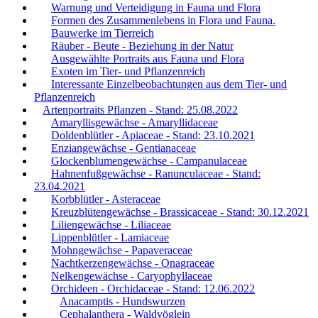
Warnung und Verteidigung in Fauna und Flora
Formen des Zusammenlebens in Flora und Fauna.
Bauwerke im Tierreich
Räuber - Beute - Beziehung in der Natur
Ausgewählte Portraits aus Fauna und Flora
Exoten im Tier- und Pflanzenreich
Interessante Einzelbeobachtungen aus dem Tier- und
Pflanzenreich
Artenportraits Pflanzen - Stand: 25.08.2022
Amaryllisgewächse - Amaryllidaceae
Doldenblütler - Apiaceae - Stand: 23.10.2021
Enziangewächse - Gentianaceae
Glockenblumengewächse - Campanulaceae
Hahnenfußgewächse - Ranunculaceae - Stand:
23.04.2021
Korbblütler - Asteraceae
Kreuzblütengewächse - Brassicaceae - Stand: 30.12.2021
Liliengewächse - Liliaceae
Lippenblütler - Lamiaceae
Mohngewächse - Papaveraceae
Nachtkerzengewächse - Onagraceae
Nelkengewächse - Caryophyllaceae
Orchideen - Orchidaceae - Stand: 12.06.2022
Anacamptis - Hundswurzen
Cephalanthera - Waldvöglein