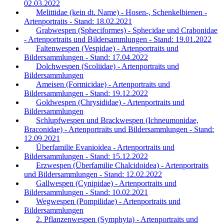
02.03.2022
Melittidae (kein dt. Name) - Hosen-, Schenkelbienen -
Artenportraits - Stand: 18.02.2021
Grabwespen (Spheciformes) - Sphecidae und Crabonidae
- Artenportraits und Bildersammlungen - Stand: 19.01.2022
Faltenwespen (Vespidae) - Artenportraits und
Bildersammlungen - Stand: 17.04.2022
Dolchwespen (Scoliidae) - Artenportraits und
Bildersammlungen
Ameisen (Formicidae) - Artenportraits und
Bildersammlungen - Stand: 19.12.2022
Goldwespen (Chrysididae) - Artenportraits und
Bildersammlungen
Schlupfwespen und Brackwespen (Ichneumonidae,
Braconidae) - Artenportraits und Bildersammlungen - Stand:
12.09.2021
Überfamilie Evanioidea - Artenportraits und
Bildersammlungen - Stand: 15.12.2022
Erzwespen (Überfamilie Chalcidoidea) - Artenportraits
und Bildersammlungen - Stand: 12.02.2022
Gallwespen (Cynipidae) - Artenportraits und
Bildersammlungen - Stand: 10.02.2021
Wegwespen (Pompilidae) - Artenportraits und
Bildersammlungen
2. Pflanzenwespen (Symphyta) - Artenportraits und