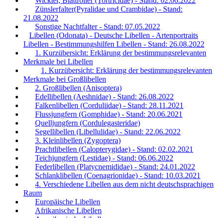
Wickler, Blattroller (Tortricidae) - Stand: 02.06.2022
Zünslerfalter(Pyralidae und Crambidae) - Stand:
21.08.2022
Sonstige Nachtfalter - Stand: 07.05.2022
Libellen (Odonata) - Deutsche Libellen - Artenportraits
Libellen - Bestimmungshilfen Libellen - Stand: 26.08.2022
1. Kurzübersicht: Erklärung der bestimmungsrelevanten
Merkmale bei Libellen
1. Kurzübersicht: Erklärung der bestimmungsrelevanten
Merkmale bei Großlibellen
2. Großlibellen (Anisoptera)
Edellibellen (Aeshnidae) - Stand: 26.08.2022
Falkenlibellen (Corduliidae) - Stand: 28.11.2021
Flussjungfern (Gomphidae) - Stand: 20.06.2021
Quelljungfern (Cordulegasteridae)
Segellibellen (Libellulidae) - Stand: 22.06.2022
3. Kleinlibellen (Zygoptera)
Prachtlibellen (Calopterygidae) - Stand: 02.02.2021
Teichjungfern (Lestidae) - Stand: 06.06.2022
Federlibellen (Platycnemididae) - Stand: 24.01.2022
Schlanklibellen (Coenagrionidae) - Stand: 10.03.2021
4. Verschiedene Libellen aus dem nicht deutschsprachigen
Raum
Europäische Libellen
Afrikanische Libellen