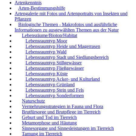
Artenkenntnis
Arten-Bestimmungshilfe
Artengalerie mit Fotos und Artenportraits von Insekten und
Pflanzen
Biologische Themen - Makrofotos und ausführliche
Informationen zu ausgewählten Themen aus der Natur
Lebensräume/Biotop/Habitat
Lebensraumtyp Moor
Lebensraumtyp Heide und Magerrasen
Lebensraumtyp Wald
Lebensraumtyp Stadt und Siedlungsbereich
Lebensraumtyp Stillgewässer
Lebensraumtyp Fließgewässer
Lebensraumtyp Küste
Lebensraumtyp Acker- und Kulturland
Lebensraumtyp Grünland
Lebensraumtyp Stein und Fels
Lebensraumtyp Sonderformen
Naturschutz
Vermehrungsstrategien in Fauna und Flora
Brutfürsorge und Brutpflege im Tierreich
Geburt und Tod im Tierreich
Metamorphose und Häutung
Sinnesorgane und Sinnesleistungen im Tierreich
Tarnung im Tierreich