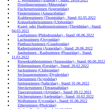
1. Webspinnen (Araneae) - Stand: 24.09.2021
Dornfingerspinnen (Miturgidae)
Fischernetzspinnen (Segestriidae)
Finsterspinnen (Amaurobiidae)
Krabbenspinnen (Thomisidae) - Stand: 02.05.2022
Kräuselradnetzspinnen (Uloboridae)
Kugel- oder Haubennetzspinnen (Theridiidae) - Stand:
04.03.2021
Laufspinnen (Philodromidae) - Stand: 06.06.2022
Luchsspinnen (Oxyopidae)
Plattbauchspinnen (Gnaphosidae)
Radnetzspinnen (Araneidae) - Stand: 20.06.2022
Jagdspinnen - Raubspinnen (Pisauridae) - Stand:
11.03.2022
Riesenkrabbenspinnen (Sparassidae) - Stand: 06.06.2022
Röhrenspinnen (Eresidae) - Stand: 20.02.2022
Sackspinnen (Clubionidae)
Sechsaugenspinnen (Dysderidae)
Speispinnen (Scytodidae)
Springspinnen (Salticidae) - Stand: 01.06.2022
Streckerspinnen (Tetragnathidae)
Tapezierspinnen (Atypidae) - Stand: 09.12.2021
Trichterspinnen (Agelenidae) - Stand: 10.02.2022
Wolfspinnen (Lycosidae) - Stand: 01.06.2022
Zitterspinnen (Pholcidae)