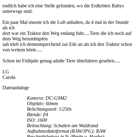
endlich habe ich eine Stelle gefunden, wo die Erdkröten Babys
unterwegs sind.
Ein paar Mal musste ich die Luft anhalten, da 4 mal in der Stunde
als ich
dort war ein Traktor den Weg entlang fuhr.....Tiere die ich noch auf
dem Weg herumhüpfen
sah trieb ich dementsprechend zur Eile an als ich den Traktor schon
von weitem hörte.....
Schon im Frühjahr genug adulte Tiere überfahren gesehen.....
LG
Carola
Dateianhänge
Kamera: DC-G9M2
Objektiv: 60mm
Belichtungszeit: 1/250s
Blende: f/4
ISO: 1600
Beleuchtung: Schatten am Waldrand
Aufnahmedateiformat (RAW/JPG): RAW
Beschnittsbetrag in % (Breite u. Hoehe):