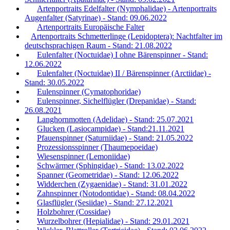
Artenportraits Edelfalter (Nymphalidae) - Artenportraits
Augenfalter (Satyrinae) - Stand: 09.06.2022
Artenportraits Europäische Falter
Artenportraits Schmetterlinge (Lepidoptera): Nachtfalter im
deutschsprachigen Raum - Stand: 21.08.2022
Eulenfalter (Noctuidae) I ohne Bärenspinner - Stand:
12.06.2022
Eulenfalter (Noctuidae) II / Bärenspinner (Arctiidae) -
Stand: 30.05.2022
Eulenspinner (Cymatophoridae)
Eulenspinner, Sichelflügler (Drepanidae) - Stand:
26.08.2021
Langhornmotten (Adelidae) - Stand: 25.07.2021
Glucken (Lasiocampidae) - Stand:21.11.2021
Pfauenspinner (Saturniidae) - Stand: 21.05.2022
Prozessionsspinner (Thaumepoeidae)
Wiesenspinner (Lemoniidae)
Schwärmer (Sphingidae) - Stand: 13.02.2022
Spanner (Geometridae) - Stand: 12.06.2022
Widderchen (Zygaenidae) - Stand: 31.01.2022
Zahnspinner (Notodontidae) - Stand: 08.04.2022
Glasflügler (Sesiidae) - Stand: 27.12.2021
Holzbohrer (Cossidae)
Wurzelbohrer (Hepialidae) - Stand: 29.01.2021