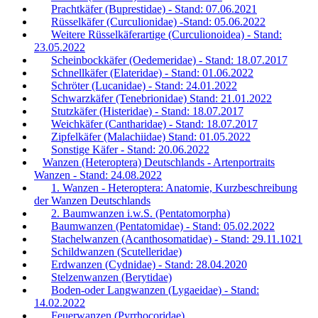
Prachtkäfer (Buprestidae) - Stand: 07.06.2021
Rüsselkäfer (Curculionidae) -Stand: 05.06.2022
Weitere Rüsselkäferartige (Curculionoidea) - Stand:
23.05.2022
Scheinbockkäfer (Oedemeridae) - Stand: 18.07.2017
Schnellkäfer (Elateridae) - Stand: 01.06.2022
Schröter (Lucanidae) - Stand: 24.01.2022
Schwarzkäfer (Tenebrionidae) Stand: 21.01.2022
Stutzkäfer (Histeridae) - Stand: 18.07.2017
Weichkäfer (Cantharidae) - Stand: 18.07.2017
Zipfelkäfer (Malachiidae) Stand: 01.05.2022
Sonstige Käfer - Stand: 20.06.2022
Wanzen (Heteroptera) Deutschlands - Artenportraits
Wanzen - Stand: 24.08.2022
1. Wanzen - Heteroptera: Anatomie, Kurzbeschreibung
der Wanzen Deutschlands
2. Baumwanzen i.w.S. (Pentatomorpha)
Baumwanzen (Pentatomidae) - Stand: 05.02.2022
Stachelwanzen (Acanthosomatidae) - Stand: 29.11.1021
Schildwanzen (Scutelleridae)
Erdwanzen (Cydnidae) - Stand: 28.04.2020
Stelzenwanzen (Berytidae)
Boden-oder Langwanzen (Lygaeidae) - Stand:
14.02.2022
Feuerwanzen (Pyrrhocoridae)