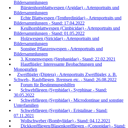
Bildersammlungen
Bürstenhornblattwespen (Argidae) - Artenportraits und
Bildersammlungen
Echte Blattwespen (Tenthredinidae) - Artenportraits und
Bildersammlungen - Stand: 17.04.2022
Keulhornblattwespen (Cimbicidae) - Artenportraits und
Bildersammlungen - Stand: 01.05.2022
Holzwespen (Siricidae) - Artenportraits und
Bildersammlungen
Sonstige Pflanzenwespen - Artenportraits und
Bildersammlungen
3. Kronenwespen (Stephanidae) - Stand: 22.02.2021
Hautflügler: Interessante Beobachtungen und
Monografien
Zweiflügler (Diptera) - Artenportraits Zweiflügler, z. B.
Schweb-, Raubfliegen, Bremsen etc. - Stand: 26.08.2022
Forum für Bestimmungshilfen
Schwebfliegen (Syrphidae) - Syrphinae - Stand:
30.05.2022
Schwebfliegen (Syrphidae) - Microdontinae und sonstige
Unterfamilien
Schwebfliegen (Syrphidae) - Eristalinae - Stand:
07.11.2021
Wollschweber (Bombyliidae) - Stand: 04.12.2021
Dickkopffliegen/Blasenkopffliegen - (Conopidae) - Stand: