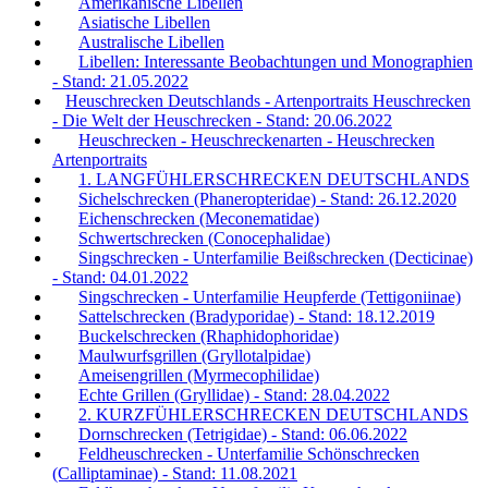
Amerikanische Libellen
Asiatische Libellen
Australische Libellen
Libellen: Interessante Beobachtungen und Monographien
- Stand: 21.05.2022
Heuschrecken Deutschlands - Artenportraits Heuschrecken
- Die Welt der Heuschrecken - Stand: 20.06.2022
Heuschrecken - Heuschreckenarten - Heuschrecken
Artenportraits
1. LANGFÜHLERSCHRECKEN DEUTSCHLANDS
Sichelschrecken (Phaneropteridae) - Stand: 26.12.2020
Eichenschrecken (Meconematidae)
Schwertschrecken (Conocephalidae)
Singschrecken - Unterfamilie Beißschrecken (Decticinae)
- Stand: 04.01.2022
Singschrecken - Unterfamilie Heupferde (Tettigoniinae)
Sattelschrecken (Bradyporidae) - Stand: 18.12.2019
Buckelschrecken (Rhaphidophoridae)
Maulwurfsgrillen (Gryllotalpidae)
Ameisengrillen (Myrmecophilidae)
Echte Grillen (Gryllidae) - Stand: 28.04.2022
2. KURZFÜHLERSCHRECKEN DEUTSCHLANDS
Dornschrecken (Tetrigidae) - Stand: 06.06.2022
Feldheuschrecken - Unterfamilie Schönschrecken
(Calliptaminae) - Stand: 11.08.2021