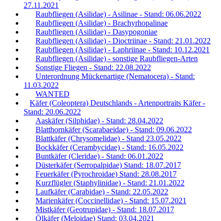
27.11.2021
Raubfliegen (Asilidae) - Asilinae - Stand: 06.06.2022
Raubfliegen (Asilidae) - Brachyrhopalinae
Raubfliegen (Asilidae) - Dasypogoniae
Raubfliegen (Asilidae) - Dioctriinae - Stand: 21.01.2022
Raubfliegen (Asilidae) - Laphriinae - Stand: 10.12.2021
Raubfliegen (Asilidae) - sonstige Raubfliegen-Arten
Sonstige Fliegen - Stand: 22.08.2022
Unterordnung Mückenartige (Nematocera) - Stand:
11.03.2022
WANTED
Käfer (Coleoptera) Deutschlands - Artenportraits Käfer -
Stand: 20.06.2022
Aaskäfer (Silphidae) - Stand: 28.04.2022
Blatthornkäfer (Scarabaeidae) - Stand: 09.06.2022
Blattkäfer (Chrysomelidae) - Stand 23.05.2022
Bockkäfer (Cerambycidae) - Stand: 16.05.2022
Buntkäfer (Cleridae) - Stand: 06.01.2022
Düsterkäfer (Serropalpidae) Stand: 18.07.2017
Feuerkäfer (Pyrochroidae) Stand: 28.08.2017
Kurzflügler (Staphylinidae) - Stand: 21.01.2022
Laufkäfer (Carabidae) - Stand: 22.05.2022
Marienkäfer (Coccinellidae) - Stand: 15.07.2021
Mistkäfer (Geotrupidae) - Stand: 18.07.2017
Ölkäfer (Meloidae) Stand: 03.04.2021