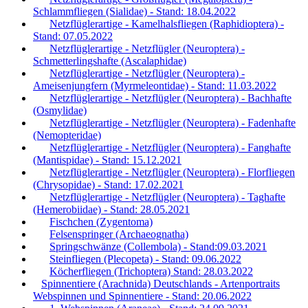
Schlammfliegen (Sialidae) - Stand: 18.04.2022
Netzflüglerartige - Kamelhalsfliegen (Raphidioptera) -
Stand: 07.05.2022
Netzflüglerartige - Netzflügler (Neuroptera) -
Schmetterlingshafte (Ascalaphidae)
Netzflüglerartige - Netzflügler (Neuroptera) -
Ameisenjungfern (Myrmeleontidae) - Stand: 11.03.2022
Netzflüglerartige - Netzflügler (Neuroptera) - Bachhafte
(Osmylidae)
Netzflüglerartige - Netzflügler (Neuroptera) - Fadenhafte
(Nemopteridae)
Netzflüglerartige - Netzflügler (Neuroptera) - Fanghafte
(Mantispidae) - Stand: 15.12.2021
Netzflüglerartige - Netzflügler (Neuroptera) - Florfliegen
(Chrysopidae) - Stand: 17.02.2021
Netzflüglerartige - Netzflügler (Neuroptera) - Taghafte
(Hemerobiidae) - Stand: 28.05.2021
Fischchen (Zygentoma)
Felsenspringer (Archaeognatha)
Springschwänze (Collembola) - Stand:09.03.2021
Steinfliegen (Plecopeta) - Stand: 09.06.2022
Köcherfliegen (Trichoptera) Stand: 28.03.2022
Spinnentiere (Arachnida) Deutschlands - Artenportraits
Webspinnen und Spinnentiere - Stand: 20.06.2022