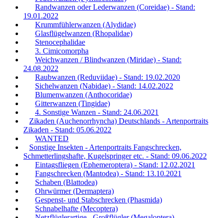
Randwanzen oder Lederwanzen (Coreidae) - Stand:
19.01.2022
Krummfühlerwanzen (Alydidae)
Glasflügelwanzen (Rhopalidae)
Stenocephalidae
3. Cimicomorpha
Weichwanzen / Blindwanzen (Miridae) - Stand:
24.08.2022
Raubwanzen (Reduviidae) - Stand: 19.02.2020
Sichelwanzen (Nabidae) - Stand: 14.02.2022
Blumenwanzen (Anthocoridae)
Gitterwanzen (Tingidae)
4. Sonstige Wanzen - Stand: 24.06.2021
Zikaden (Auchenorrhyncha) Deutschlands - Artenportraits
Zikaden - Stand: 05.06.2022
WANTED
Sonstige Insekten - Artenportraits Fangschrecken,
Schmetterlingshafte, Kugelspringer etc. - Stand: 09.06.2022
Eintagsfliegen (Ephemeroptera) - Stand: 12.02.2021
Fangschrecken (Mantodea) - Stand: 13.10.2021
Schaben (Blattodea)
Ohrwürmer (Dermaptera)
Gespenst- und Stabschrecken (Phasmida)
Schnabelhafte (Mecoptera)
Netzflüglerartige - Großflügler (Megaloptera) -