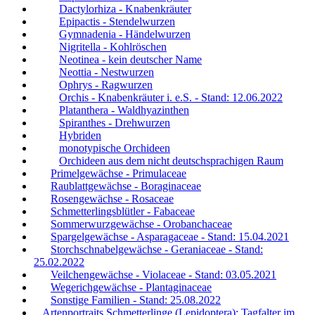
Dactylorhiza - Knabenkräuter
Epipactis - Stendelwurzen
Gymnadenia - Händelwurzen
Nigritella - Kohlröschen
Neotinea - kein deutscher Name
Neottia - Nestwurzen
Ophrys - Ragwurzen
Orchis - Knabenkräuter i. e.S. - Stand: 12.06.2022
Platanthera - Waldhyazinthen
Spiranthes - Drehwurzen
Hybriden
monotypische Orchideen
Orchideen aus dem nicht deutschsprachigen Raum
Primelgewächse - Primulaceae
Raublattgewächse - Boraginaceae
Rosengewächse - Rosaceae
Schmetterlingsblütler - Fabaceae
Sommerwurzgewächse - Orobanchaceae
Spargelgewächse - Asparagaceae - Stand: 15.04.2021
Storchschnabelgewächse - Geraniaceae - Stand:
25.02.2022
Veilchengewächse - Violaceae - Stand: 03.05.2021
Wegerichgewächse - Plantaginaceae
Sonstige Familien - Stand: 25.08.2022
Artenportraits Schmetterlinge (Lepidoptera): Tagfalter im