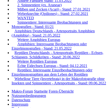
Andere Familien Stand: 11.03.2022
2. Spinnentiere (ex. Araneae)
Milben und Zecken (Acari) - Stand: 27.01.2021
Weberknechte (Opiliones) - Stand: 27.02.2021
WANTED
Spinnentiere: Interessante Beobachtungen und
Monografien - Stand: 01/21
Amphibien Deutschlands - Artenportraits Amphibien
(Amphibia) - Stand: 21.05.2022
Weitere Amphibien Europas
Amphibien: Interessante Beobachtungen oder
Einzelmonografien - Stand: 21.05.2022
Reptilien Deutschlands - Artenportraits Reptilien - Echsen,
Schlangen, Schildkröten - Stand: 20.06.2022
Weitere Reptilien Europas
Echte Eidechsen Europas - Stand: 04.12.2021
Reptilien: Interessante Einzelbeobachtungen oder
Einzelmonographien aus dem Leben der Reptilien
Wirbellose Tiere (Invertebrata) in der Makrofotografie ohne
Insekten und Spinnentiere - Artenportraits - Stand: 09.06.2022
Makro-Forum
Startseite
Foren-Übersicht
Nutzungsbedingungen
Datenschutz
Impressum