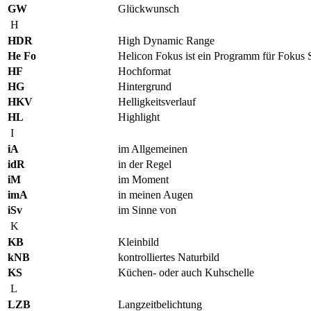
GW
Glückwunsch
H
HDR
High Dynamic Range
He Fo
Helicon Fokus ist ein Programm für Fokus 
HF
Hochformat
HG
Hintergrund
HKV
Helligkeitsverlauf
HL
Highlight
I
iA
im Allgemeinen
idR
in der Regel
iM
im Moment
imA
in meinen Augen
iSv
im Sinne von
K
KB
Kleinbild
kNB
kontrolliertes Naturbild
KS
Küchen- oder auch Kuhschelle
L
LZB
Langzeitbelichtung