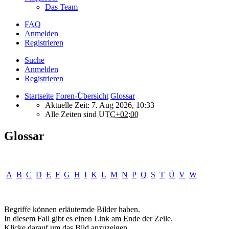
Das Team
FAQ
Anmelden
Registrieren
Suche
Anmelden
Registrieren
Startseite
Foren-Übersicht
Glossar
Aktuelle Zeit: 7. Aug 2026, 10:33
Alle Zeiten sind
UTC+02:00
Glossar
A
B
C
D
E
F
G
H
I
K
L
M
N
P
Q
S
T
Ü
V
W
Begriffe können erläuternde Bilder haben.
In diesem Fall gibt es einen Link am Ende der Zeile.
Klicke darauf um das Bild anzuzeigen.