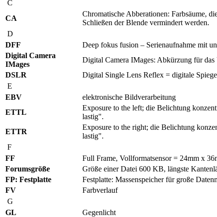
C
Chromatische Abberationen: Farbsäume, die
CA
Schließen der Blende vermindert werden.
D
DFF
Deep fokus fusion – Serienaufnahme mit un
Digital Camera
Digital Camera IMages: Abkürzung für das Ve
IMages
DSLR
Digital Single Lens Reflex = digitale Spieg
E
EBV
elektronische Bildverarbeitung
Exposure to the left; die Belichtung konzen
ETTL
lastig".
Exposure to the right; die Belichtung konz
ETTR
lastig".
F
FF
Full Frame, Vollformatsensor = 24mm x 3
Forumsgröße
Größe einer Datei 600 KB, längste Kantenl
FP: Festplatte
Festplatte: Massenspeicher für große Date
FV
Farbverlauf
G
GL
Gegenlicht