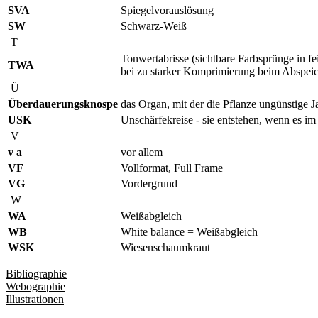
SVA
Spiegelvorauslösung
SW
Schwarz-Weiß
T
Tonwertabrisse (sichtbare Farbsprünge in fei
TWA
bei zu starker Komprimierung beim Abspeic
Ü
Überdauerungsknospe
das Organ, mit der die Pflanze ungünstige J
USK
Unschärfekreise - sie entstehen, wenn es im
V
v a
vor allem
VF
Vollformat, Full Frame
VG
Vordergrund
W
WA
Weißabgleich
WB
White balance = Weißabgleich
WSK
Wiesenschaumkraut
Bibliographie
Webographie
Illustrationen