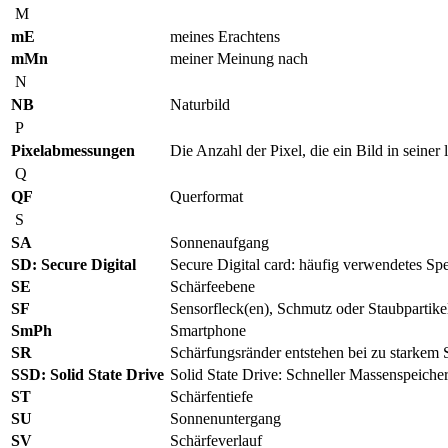
M
mE
meines Erachtens
mMn
meiner Meinung nach
N
NB
Naturbild
P
Pixelabmessungen
Die Anzahl der Pixel, die ein Bild in seine
Q
QF
Querformat
S
SA
Sonnenaufgang
SD: Secure Digital
Secure Digital card: häufig verwendetes S
SE
Schärfeebene
SF
Sensorfleck(en), Schmutz oder Staubpartikel
SmPh
Smartphone
SR
Schärfungsränder entstehen bei zu starkem 
SSD: Solid State Drive
Solid State Drive: Schneller Massenspeiche
ST
Schärfentiefe
SU
Sonnenuntergang
SV
Schärfeverlauf