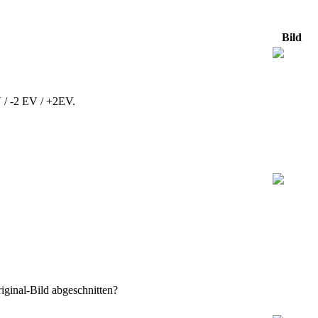
Bild
V / -2 EV / +2EV.
iginal-Bild abgeschnitten?