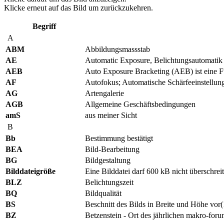
Klicke erneut auf das Bild um zurückzukehren.
Begriff
A
ABM
Abbildungsmassstab
AE
Automatic Exposure, Belichtungsautomatik
AEB
Auto Exposure Bracketing (AEB) ist eine Fu
AF
Autofokus; Automatische Schärfeeinstellun
AG
Artengalerie
AGB
Allgemeine Geschäftsbedingungen
amS
aus meiner Sicht
B
Bb
Bestimmung bestätigt
BEA
Bild-Bearbeitung
BG
Bildgestaltung
Bilddateigröße
Eine Bilddatei darf 600 kB nicht überschrei
BLZ
Belichtungszeit
BQ
Bildqualität
BS
Beschnitt des Bilds in Breite und Höhe vor
BZ
Betzenstein - Ort des jährlichen makro-for