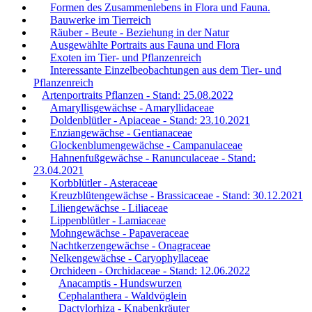
Formen des Zusammenlebens in Flora und Fauna.
Bauwerke im Tierreich
Räuber - Beute - Beziehung in der Natur
Ausgewählte Portraits aus Fauna und Flora
Exoten im Tier- und Pflanzenreich
Interessante Einzelbeobachtungen aus dem Tier- und
Pflanzenreich
Artenportraits Pflanzen - Stand: 25.08.2022
Amaryllisgewächse - Amaryllidaceae
Doldenblütler - Apiaceae - Stand: 23.10.2021
Enziangewächse - Gentianaceae
Glockenblumengewächse - Campanulaceae
Hahnenfußgewächse - Ranunculaceae - Stand:
23.04.2021
Korbblütler - Asteraceae
Kreuzblütengewächse - Brassicaceae - Stand: 30.12.2021
Liliengewächse - Liliaceae
Lippenblütler - Lamiaceae
Mohngewächse - Papaveraceae
Nachtkerzengewächse - Onagraceae
Nelkengewächse - Caryophyllaceae
Orchideen - Orchidaceae - Stand: 12.06.2022
Anacamptis - Hundswurzen
Cephalanthera - Waldvöglein
Dactylorhiza - Knabenkräuter