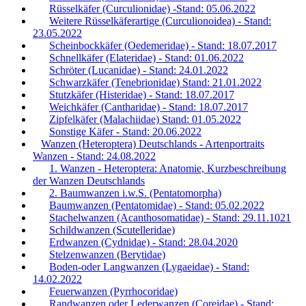
Rüsselkäfer (Curculionidae) -Stand: 05.06.2022
Weitere Rüsselkäferartige (Curculionoidea) - Stand:
23.05.2022
Scheinbockkäfer (Oedemeridae) - Stand: 18.07.2017
Schnellkäfer (Elateridae) - Stand: 01.06.2022
Schröter (Lucanidae) - Stand: 24.01.2022
Schwarzkäfer (Tenebrionidae) Stand: 21.01.2022
Stutzkäfer (Histeridae) - Stand: 18.07.2017
Weichkäfer (Cantharidae) - Stand: 18.07.2017
Zipfelkäfer (Malachiidae) Stand: 01.05.2022
Sonstige Käfer - Stand: 20.06.2022
Wanzen (Heteroptera) Deutschlands - Artenportraits
Wanzen - Stand: 24.08.2022
1. Wanzen - Heteroptera: Anatomie, Kurzbeschreibung
der Wanzen Deutschlands
2. Baumwanzen i.w.S. (Pentatomorpha)
Baumwanzen (Pentatomidae) - Stand: 05.02.2022
Stachelwanzen (Acanthosomatidae) - Stand: 29.11.1021
Schildwanzen (Scutelleridae)
Erdwanzen (Cydnidae) - Stand: 28.04.2020
Stelzenwanzen (Berytidae)
Boden-oder Langwanzen (Lygaeidae) - Stand:
14.02.2022
Feuerwanzen (Pyrrhocoridae)
Randwanzen oder Lederwanzen (Coreidae) - Stand: