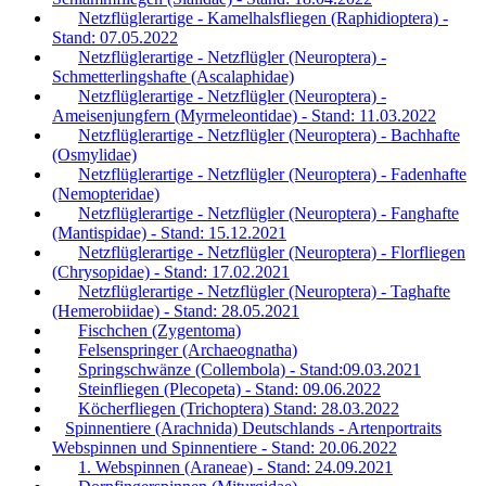
Netzflüglerartige - Kamelhalsfliegen (Raphidioptera) -
Stand: 07.05.2022
Netzflüglerartige - Netzflügler (Neuroptera) -
Schmetterlingshafte (Ascalaphidae)
Netzflüglerartige - Netzflügler (Neuroptera) -
Ameisenjungfern (Myrmeleontidae) - Stand: 11.03.2022
Netzflüglerartige - Netzflügler (Neuroptera) - Bachhafte
(Osmylidae)
Netzflüglerartige - Netzflügler (Neuroptera) - Fadenhafte
(Nemopteridae)
Netzflüglerartige - Netzflügler (Neuroptera) - Fanghafte
(Mantispidae) - Stand: 15.12.2021
Netzflüglerartige - Netzflügler (Neuroptera) - Florfliegen
(Chrysopidae) - Stand: 17.02.2021
Netzflüglerartige - Netzflügler (Neuroptera) - Taghafte
(Hemerobiidae) - Stand: 28.05.2021
Fischchen (Zygentoma)
Felsenspringer (Archaeognatha)
Springschwänze (Collembola) - Stand:09.03.2021
Steinfliegen (Plecopeta) - Stand: 09.06.2022
Köcherfliegen (Trichoptera) Stand: 28.03.2022
Spinnentiere (Arachnida) Deutschlands - Artenportraits
Webspinnen und Spinnentiere - Stand: 20.06.2022
1. Webspinnen (Araneae) - Stand: 24.09.2021