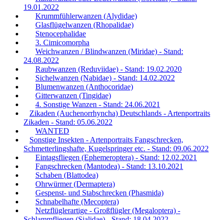
19.01.2022
Krummfühlerwanzen (Alydidae)
Glasflügelwanzen (Rhopalidae)
Stenocephalidae
3. Cimicomorpha
Weichwanzen / Blindwanzen (Miridae) - Stand:
24.08.2022
Raubwanzen (Reduviidae) - Stand: 19.02.2020
Sichelwanzen (Nabidae) - Stand: 14.02.2022
Blumenwanzen (Anthocoridae)
Gitterwanzen (Tingidae)
4. Sonstige Wanzen - Stand: 24.06.2021
Zikaden (Auchenorrhyncha) Deutschlands - Artenportraits
Zikaden - Stand: 05.06.2022
WANTED
Sonstige Insekten - Artenportraits Fangschrecken,
Schmetterlingshafte, Kugelspringer etc. - Stand: 09.06.2022
Eintagsfliegen (Ephemeroptera) - Stand: 12.02.2021
Fangschrecken (Mantodea) - Stand: 13.10.2021
Schaben (Blattodea)
Ohrwürmer (Dermaptera)
Gespenst- und Stabschrecken (Phasmida)
Schnabelhafte (Mecoptera)
Netzflüglerartige - Großflügler (Megaloptera) -
Schlammfliegen (Sialidae) - Stand: 18.04.2022