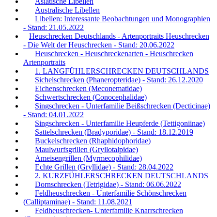
Asiatische Libellen
Australische Libellen
Libellen: Interessante Beobachtungen und Monographien
- Stand: 21.05.2022
Heuschrecken Deutschlands - Artenportraits Heuschrecken
- Die Welt der Heuschrecken - Stand: 20.06.2022
Heuschrecken - Heuschreckenarten - Heuschrecken
Artenportraits
1. LANGFÜHLERSCHRECKEN DEUTSCHLANDS
Sichelschrecken (Phaneropteridae) - Stand: 26.12.2020
Eichenschrecken (Meconematidae)
Schwertschrecken (Conocephalidae)
Singschrecken - Unterfamilie Beißschrecken (Decticinae)
- Stand: 04.01.2022
Singschrecken - Unterfamilie Heupferde (Tettigoniinae)
Sattelschrecken (Bradyporidae) - Stand: 18.12.2019
Buckelschrecken (Rhaphidophoridae)
Maulwurfsgrillen (Gryllotalpidae)
Ameisengrillen (Myrmecophilidae)
Echte Grillen (Gryllidae) - Stand: 28.04.2022
2. KURZFÜHLERSCHRECKEN DEUTSCHLANDS
Dornschrecken (Tetrigidae) - Stand: 06.06.2022
Feldheuschrecken - Unterfamilie Schönschrecken
(Calliptaminae) - Stand: 11.08.2021
Feldheuschrecken- Unterfamilie Knarrschrecken