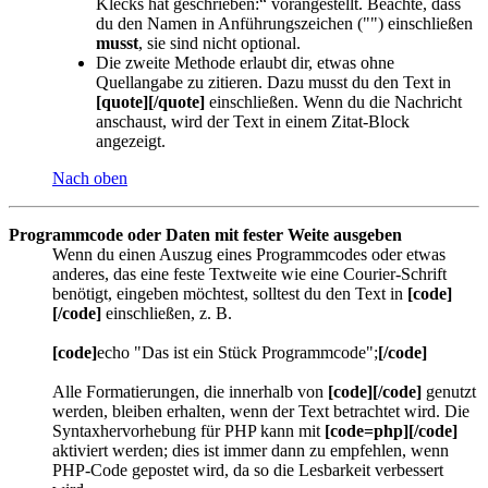
Klecks hat geschrieben:“ vorangestellt. Beachte, dass
du den Namen in Anführungszeichen ("") einschließen
musst
, sie sind nicht optional.
Die zweite Methode erlaubt dir, etwas ohne
Quellangabe zu zitieren. Dazu musst du den Text in
[quote][/quote]
einschließen. Wenn du die Nachricht
anschaust, wird der Text in einem Zitat-Block
angezeigt.
Nach oben
Programmcode oder Daten mit fester Weite ausgeben
Wenn du einen Auszug eines Programmcodes oder etwas
anderes, das eine feste Textweite wie eine Courier-Schrift
benötigt, eingeben möchtest, solltest du den Text in
[code]
[/code]
einschließen, z. B.
[code]
echo "Das ist ein Stück Programmcode";
[/code]
Alle Formatierungen, die innerhalb von
[code][/code]
genutzt
werden, bleiben erhalten, wenn der Text betrachtet wird. Die
Syntaxhervorhebung für PHP kann mit
[code=php][/code]
aktiviert werden; dies ist immer dann zu empfehlen, wenn
PHP-Code gepostet wird, da so die Lesbarkeit verbessert