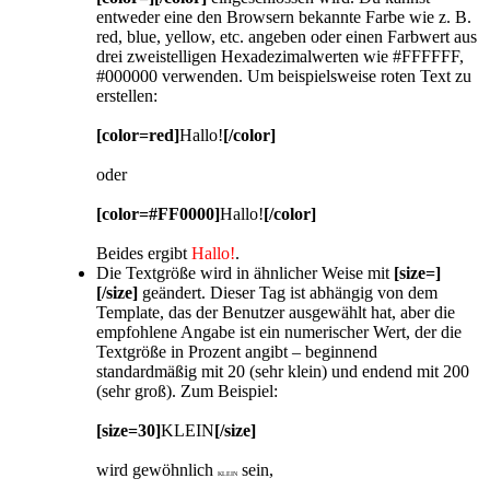
entweder eine den Browsern bekannte Farbe wie z. B.
red, blue, yellow, etc. angeben oder einen Farbwert aus
drei zweistelligen Hexadezimalwerten wie #FFFFFF,
#000000 verwenden. Um beispielsweise roten Text zu
erstellen:
[color=red]
Hallo!
[/color]
oder
[color=#FF0000]
Hallo!
[/color]
Beides ergibt
Hallo!
.
Die Textgröße wird in ähnlicher Weise mit
[size=]
[/size]
geändert. Dieser Tag ist abhängig von dem
Template, das der Benutzer ausgewählt hat, aber die
empfohlene Angabe ist ein numerischer Wert, der die
Textgröße in Prozent angibt – beginnend
standardmäßig mit 20 (sehr klein) und endend mit 200
(sehr groß). Zum Beispiel:
[size=30]
KLEIN
[/size]
wird gewöhnlich
sein,
KLEIN