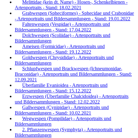
Melittidae (kein dt. Name) - Hosen-, Schenkelbienen -
Artenportraits - Stand: 18.02.2021
Grabwespen (Spheciformes) - Sphecidae und Crabonidae
- Artenportraits und Bildersammlungen - Stand: 19.01.2022
Faltenwespen (Vespidae) - Artenportraits und
Bildersammlungen - Stand: 17.04.2022
Dolchwespen (Scoliidae) - Artenportraits und
Bildersammlungen
Ameisen (Formicidae) - Artenportraits und
Bildersammlungen - Stand: 19.12.2022
Goldwespen (Chrysididae) - Artenportraits und
Bildersammlungen
Schlupfwespen und Brackwespen (Ichneumonidae,
Braconidae) - Artenportraits und Bildersammlungen - Stand:
12.09.2021
Überfamilie Evanioidea - Artenportraits und
Bildersammlungen - Stand: 15.12.2022
Erzwespen (Überfamilie Chalcidoidea) - Artenportraits
und Bildersammlungen - Stand: 12.02.2022
Gallwespen (Cynipidae) - Artenportraits und
Bildersammlungen - Stand: 10.02.2021
Wegwespen (Pompilidae) - Artenportraits und
Bildersammlungen
2. Pflanzenwespen (Symphyta) - Artenportraits und
Bildersammlungen