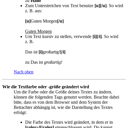
zu
Hallo
Zum Unterstreichen von Text benutze
[u][/u]
. So wird
z. B. aus:
[u]
Guten Morgen
[/u]
Guten Morgen
Um Text kursiv zu stellen, verwende
[i][/i]
. So wird
z. B.
Das ist
[i]
großartig!
[/i]
zu Das ist
großartig!
Nach oben
Wie die Textfarbe oder -größe geändert wird
Um die Farbe oder die Größe deines Textes zu ändern,
können die folgenden Tags genutzt werden. Beachte dabei
bitte, dass es von dem Browser und dem System der
Betrachter abhängig ist, wie die Darstellung des Textes
erfolgt:
Die Farbe des Textes wird geändert, in dem er in
[color=][/color]
eingeschlossen wird. Du kannst