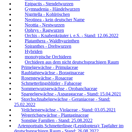
Epipactis - Stendelwurzen
Gymnadenia - Händelwurzen
Nigritella - Kohlröschen
Neotinea - kein deutscher Name
Neottia - Nestwurzen
Ophrys - Ragwurzen
Orchis - Knabenkräuter i. e.S. - Stand: 12.06.2022
Platanthera - Waldhyazinthen
Spiranthes - Drehwurzen
Hybriden
monotypische Orchideen
Orchideen aus dem nicht deutschsprachigen Raum
Primelgewächse - Primulaceae
Raublattgewächse - Boraginaceae
Rosengewächse - Rosaceae
Schmetterlingsblütler - Fabaceae
Sommerwurzgewächse - Orobanchaceae
Spargelgewächse - Asparagaceae - Stand: 15.04.2021
Storchschnabelgewächse - Geraniaceae - Stand:
25.02.2022
Veilchengewächse - Violaceae - Stand: 03.05.2021
Wegerichgewächse - Plantaginaceae
Sonstige Familien - Stand: 25.08.2022
Artenportraits Schmetterlinge (Lepidoptera): Tagfalter im
deutschsprachigen Raum - Stand: 26.08.2022