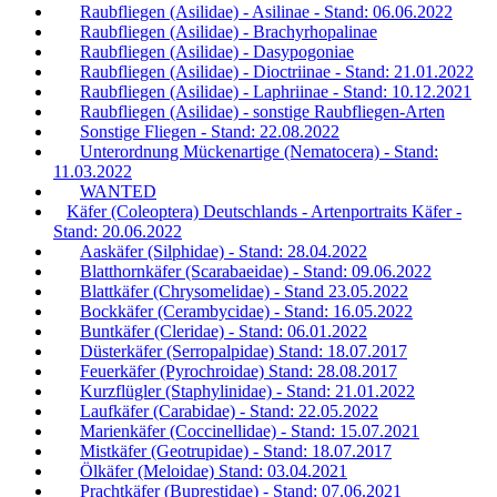
Raubfliegen (Asilidae) - Asilinae - Stand: 06.06.2022
Raubfliegen (Asilidae) - Brachyrhopalinae
Raubfliegen (Asilidae) - Dasypogoniae
Raubfliegen (Asilidae) - Dioctriinae - Stand: 21.01.2022
Raubfliegen (Asilidae) - Laphriinae - Stand: 10.12.2021
Raubfliegen (Asilidae) - sonstige Raubfliegen-Arten
Sonstige Fliegen - Stand: 22.08.2022
Unterordnung Mückenartige (Nematocera) - Stand:
11.03.2022
WANTED
Käfer (Coleoptera) Deutschlands - Artenportraits Käfer -
Stand: 20.06.2022
Aaskäfer (Silphidae) - Stand: 28.04.2022
Blatthornkäfer (Scarabaeidae) - Stand: 09.06.2022
Blattkäfer (Chrysomelidae) - Stand 23.05.2022
Bockkäfer (Cerambycidae) - Stand: 16.05.2022
Buntkäfer (Cleridae) - Stand: 06.01.2022
Düsterkäfer (Serropalpidae) Stand: 18.07.2017
Feuerkäfer (Pyrochroidae) Stand: 28.08.2017
Kurzflügler (Staphylinidae) - Stand: 21.01.2022
Laufkäfer (Carabidae) - Stand: 22.05.2022
Marienkäfer (Coccinellidae) - Stand: 15.07.2021
Mistkäfer (Geotrupidae) - Stand: 18.07.2017
Ölkäfer (Meloidae) Stand: 03.04.2021
Prachtkäfer (Buprestidae) - Stand: 07.06.2021