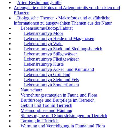
Arten-Bestimmungshilfe
Artengalerie mit Fotos und Artenportraits von Insekten und
Pflanzen
Biologische Themen - Makrofotos und ausführliche
Informationen zu ausgewählten Themen aus der Natur
Lebensräume/Biotop/Habitat
Lebensraumtyp Moor
Lebensraumtyp Heide und Magerrasen
Lebensraumtyp Wald
Lebensraumtyp Stadt und Siedlungsbereich
Lebensraumtyp Stillgewässer
Lebensraumtyp Fließgewässer
Lebensraumtyp Küste
Lebensraumtyp Acker- und Kulturland
Lebensraumtyp Grünland
Lebensraumtyp Stein und Fels
Lebensraumtyp Sonderformen
Naturschutz
Vermehrungsstrategien in Fauna und Flora
Brutfürsorge und Brutpflege im Tierreich
Geburt und Tod im Tierreich
Metamorphose und Häutung
Sinnesorgane und Sinnesleistungen im Tierreich
Tarnung im Tierreich
Warnung und Verteidigung in Fauna und Flora