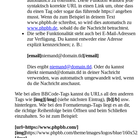
automatisch zu erkennen. Diese Funktion wandelt jede
syntaktisch korrekte URL in einen Link um, ohne dass
du einen Tag oder sogar das führende https:// angeben
musst. Wenn du zum Beispiel in deinem Text
www.phpbb.de schreibst, so wird dies automatisch zu
www.phpbb.de
, sobald du die Nachricht betrachtest.
Die selbe Funktionalität steht auch bei E-Mail-Adressen
zur Verfügung. Du kannst entweder eine Adresse
explizit kennzeichnen; z. B.:
[email]
niemand@domain.tld
[/email]
Dies ergibt
niemand@domain.tld
. Oder du kannst
direkt niemand@domain.tld in deiner Nachricht
verwenden, was automatisch umgewandelt wird, wenn
du die Nachricht anschaust.
Wie bei allen BBCode-Tags kannst du URLs all den anderen
Tags wie
[img][/img]
(siehe nächsten Eintrag),
[b][/b]
usw.
hinterlegen. Wie bei den Formatierungs-Tags liegt es an dir,
die richtige Reihenfolge beim Öffnen und beim Schließen
einzuhalten. So ist zum Beispiel:
[url=https://www.phpbb.com/]
[img]
https://www.phpbb.com/theme/images/logos/blue/160x52