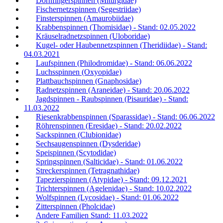
Dornfingerspinnen (Miturgidae)
Fischernetzspinnen (Segestriidae)
Finsterspinnen (Amaurobiidae)
Krabbenspinnen (Thomisidae) - Stand: 02.05.2022
Kräuselradnetzspinnen (Uloboridae)
Kugel- oder Haubennetzspinnen (Theridiidae) - Stand:
04.03.2021
Laufspinnen (Philodromidae) - Stand: 06.06.2022
Luchsspinnen (Oxyopidae)
Plattbauchspinnen (Gnaphosidae)
Radnetzspinnen (Araneidae) - Stand: 20.06.2022
Jagdspinnen - Raubspinnen (Pisauridae) - Stand:
11.03.2022
Riesenkrabbenspinnen (Sparassidae) - Stand: 06.06.2022
Röhrenspinnen (Eresidae) - Stand: 20.02.2022
Sackspinnen (Clubionidae)
Sechsaugenspinnen (Dysderidae)
Speispinnen (Scytodidae)
Springspinnen (Salticidae) - Stand: 01.06.2022
Streckerspinnen (Tetragnathidae)
Tapezierspinnen (Atypidae) - Stand: 09.12.2021
Trichterspinnen (Agelenidae) - Stand: 10.02.2022
Wolfspinnen (Lycosidae) - Stand: 01.06.2022
Zitterspinnen (Pholcidae)
Andere Familien Stand: 11.03.2022