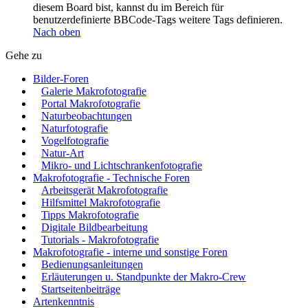
diesem Board bist, kannst du im Bereich für
benutzerdefinierte BBCode-Tags weitere Tags definieren.
Nach oben
Gehe zu
Bilder-Foren
Galerie Makrofotografie
Portal Makrofotografie
Naturbeobachtungen
Naturfotografie
Vogelfotografie
Natur-Art
Mikro- und Lichtschrankenfotografie
Makrofotografie - Technische Foren
Arbeitsgerät Makrofotografie
Hilfsmittel Makrofotografie
Tipps Makrofotografie
Digitale Bildbearbeitung
Tutorials - Makrofotografie
Makrofotografie - interne und sonstige Foren
Bedienungsanleitungen
Erläuterungen u. Standpunkte der Makro-Crew
Startseitenbeiträge
Artenkenntnis