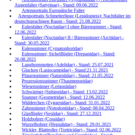
Augenfalter (Satyrinae) - Stand: 09.06.2022
Artenportraits Europäische Falter
Artenportraits Schmetterlinge (Lepidoptera): Nachtfalter im
deutschsprachigen Raum - Stand: 21.08.2022
Eulenfalter (Noctuidae) I ohne Bärenspinner - Stand:
12.06.2022
Eulenfalter (Noctuidae) II / Bärenspinner (Arctiidae) -
Stand: 30.05.2022
Eulenspinner (Cymatophoridae)
Eulenspinner, Sichelflügler (Drepanidae) - Stand:
26.08.2021
Langhornmotten (Adelidae) - Stand: 25.07.2021
Glucken (Lasiocampidae) - Stand:21.11.2021
Pfauenspinner (Saturniidae) - Stand: 21.05.2022
Prozessionsspinner (Thaumepoeidae)
Wiesenspinner (Lemoniidae)
Schwärmer (Sphingidae) - Stand: 13.02.2022
Spanner (Geometridae) - Stand: 12.06.2022
Widderchen (Zygaenidae) - Stand: 31.01.2022
Zahnspinner (Notodontidae) - Stand: 08.04.2022
Glasflügler (Sesiidae) - Stand: 27.12.2021
Holzbohrer (Cossidae)
Wurzelbohrer (Hepialidae) - Stand: 29.01.2021
Wickler, Blattroller (Tortricidae) - Stand: 02.06.2022