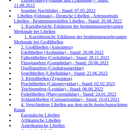
Zünslerfalter(Pyralidae und Crambidae) - Stand:
21.08.2022
Sonstige Nachtfalter - Stand: 07.05.2022
Libellen (Odonata) - Deutsche Libellen - Artenportraits
Libellen - Bestimmungshilfen Libellen - Stand: 26.08.2022
1. Kurzübersicht: Erklärung der bestimmungsrelevanten
Merkmale bei Libellen
1. Kurzübersicht: Erklärung der bestimmungsrelevanten
Merkmale bei Großlibellen
2. Großlibellen (Anisoptera)
Edellibellen (Aeshnidae) - Stand: 26.08.2022
Falkenlibellen (Corduliidae) - Stand: 28.11.2021
Flussjungfern (Gomphidae) - Stand: 20.06.2021
Quelljungfern (Cordulegasteridae)
Segellibellen (Libellulidae) - Stand: 22.06.2022
3. Kleinlibellen (Zygoptera)
Prachtlibellen (Calopterygidae) - Stand: 02.02.2021
Teichjungfern (Lestidae) - Stand: 06.06.2022
Federlibellen (Platycnemididae) - Stand: 24.01.2022
Schlanklibellen (Coenagrionidae) - Stand: 10.03.2021
4. Verschiedene Libellen aus dem nicht deutschsprachigen
Raum
Europäische Libellen
Afrikanische Libellen
Amerikanische Libellen