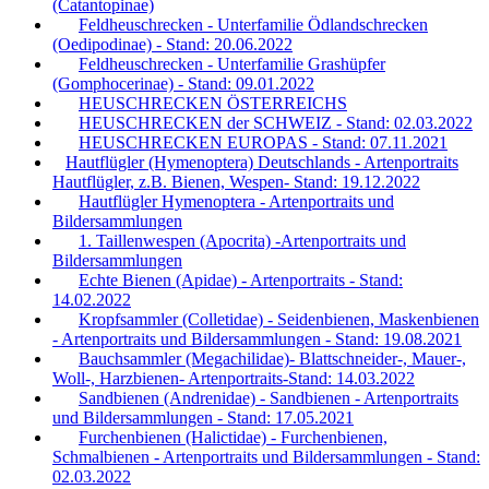
(Catantopinae)
Feldheuschrecken - Unterfamilie Ödlandschrecken
(Oedipodinae) - Stand: 20.06.2022
Feldheuschrecken - Unterfamilie Grashüpfer
(Gomphocerinae) - Stand: 09.01.2022
HEUSCHRECKEN ÖSTERREICHS
HEUSCHRECKEN der SCHWEIZ - Stand: 02.03.2022
HEUSCHRECKEN EUROPAS - Stand: 07.11.2021
Hautflügler (Hymenoptera) Deutschlands - Artenportraits
Hautflügler, z.B. Bienen, Wespen- Stand: 19.12.2022
Hautflügler Hymenoptera - Artenportraits und
Bildersammlungen
1. Taillenwespen (Apocrita) -Artenportraits und
Bildersammlungen
Echte Bienen (Apidae) - Artenportraits - Stand:
14.02.2022
Kropfsammler (Colletidae) - Seidenbienen, Maskenbienen
- Artenportraits und Bildersammlungen - Stand: 19.08.2021
Bauchsammler (Megachilidae)- Blattschneider-, Mauer-,
Woll-, Harzbienen- Artenportraits-Stand: 14.03.2022
Sandbienen (Andrenidae) - Sandbienen - Artenportraits
und Bildersammlungen - Stand: 17.05.2021
Furchenbienen (Halictidae) - Furchenbienen,
Schmalbienen - Artenportraits und Bildersammlungen - Stand:
02.03.2022