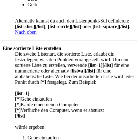
Gelb
Alternativ kannst du auch den Listenpunkt-Stil definieren:
[list=disc][/list]
,
[list=circle][/list]
oder
[list=square][/list]
.
Nach oben
Eine sortierte Liste erstellen
Die zweite Listenart, die sortierte Liste, erlaubt dir,
festzulegen, was den Punkten vorangestellt wird. Um eine
sortierte Liste zu erstellen, verwende
[list=1][/list]
für eine
nummerierte oder alternativ
[list=a][/list]
für eine
alphabetische Liste. Wie bei der unsortierten Liste wird jeder
Punkt durch
[*]
festgelegt. Zum Beispiel:
[list=1]
[*]
Gehe einkaufen
[*]
Kaufe einen neuen Computer
[*]
Verfluche den Computer, wenn er abstürzt
[/list]
würde ergeben:
Gehe einkaufen