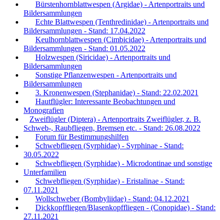
Bürstenhornblattwespen (Argidae) - Artenportraits und
Bildersammlungen
Echte Blattwespen (Tenthredinidae) - Artenportraits und
Bildersammlungen - Stand: 17.04.2022
Keulhornblattwespen (Cimbicidae) - Artenportraits und
Bildersammlungen - Stand: 01.05.2022
Holzwespen (Siricidae) - Artenportraits und
Bildersammlungen
Sonstige Pflanzenwespen - Artenportraits und
Bildersammlungen
3. Kronenwespen (Stephanidae) - Stand: 22.02.2021
Hautflügler: Interessante Beobachtungen und
Monografien
Zweiflügler (Diptera) - Artenportraits Zweiflügler, z. B.
Schweb-, Raubfliegen, Bremsen etc. - Stand: 26.08.2022
Forum für Bestimmungshilfen
Schwebfliegen (Syrphidae) - Syrphinae - Stand:
30.05.2022
Schwebfliegen (Syrphidae) - Microdontinae und sonstige
Unterfamilien
Schwebfliegen (Syrphidae) - Eristalinae - Stand:
07.11.2021
Wollschweber (Bombyliidae) - Stand: 04.12.2021
Dickkopffliegen/Blasenkopffliegen - (Conopidae) - Stand:
27.11.2021