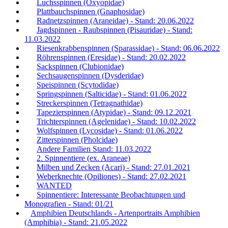
Luchsspinnen (Oxyopidae)
Plattbauchspinnen (Gnaphosidae)
Radnetzspinnen (Araneidae) - Stand: 20.06.2022
Jagdspinnen - Raubspinnen (Pisauridae) - Stand:
11.03.2022
Riesenkrabbenspinnen (Sparassidae) - Stand: 06.06.2022
Röhrenspinnen (Eresidae) - Stand: 20.02.2022
Sackspinnen (Clubionidae)
Sechsaugenspinnen (Dysderidae)
Speispinnen (Scytodidae)
Springspinnen (Salticidae) - Stand: 01.06.2022
Streckerspinnen (Tetragnathidae)
Tapezierspinnen (Atypidae) - Stand: 09.12.2021
Trichterspinnen (Agelenidae) - Stand: 10.02.2022
Wolfspinnen (Lycosidae) - Stand: 01.06.2022
Zitterspinnen (Pholcidae)
Andere Familien Stand: 11.03.2022
2. Spinnentiere (ex. Araneae)
Milben und Zecken (Acari) - Stand: 27.01.2021
Weberknechte (Opiliones) - Stand: 27.02.2021
WANTED
Spinnentiere: Interessante Beobachtungen und
Monografien - Stand: 01/21
Amphibien Deutschlands - Artenportraits Amphibien
(Amphibia) - Stand: 21.05.2022