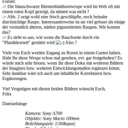
Forum:
-> Die blauschwarze Bürstenblatthornwespe wird im Web oft mit
einem roten Kopf gezeigt, da stimmt was nicht ?
-> Abb. 2 zeigt wohl eine frisch geschlüpfte, noch beinahe
durchsichtige Raupe. Interessanterweise ist sie viel grösser als einige
der vermutlich älteren, stärker pigmentierten Raupen. Wie kommt
das?
-> Es sieht so aus, wie wenn die Bauchseite durch ein
"Plastikkorsett" gestützt wird
Also ?
Viele von Euch werden Zugang zu Rosen in einem Garten haben.
Habt Ihr diese Wespe schon mal gesehen, evt. gar festgehalten? Es
würde mich sehr freuen, wenn Ihr diese Doku mit weiteren Bildern
der Imagines bzw. weiteren Entwicklungsstadien ergänzen könnt.
Sehr dankbar wäre ich auch um inhaltliche Korrekturen bzw.
Ergänzungen.
Viel Vergnügen mit diesen beiden Bildern wünscht Euch,
Felix
Dateianhänge
Kamera: Sony A700
Objektiv: Sony Macro 100mm
Belichtungszeit: 1/30&quot;