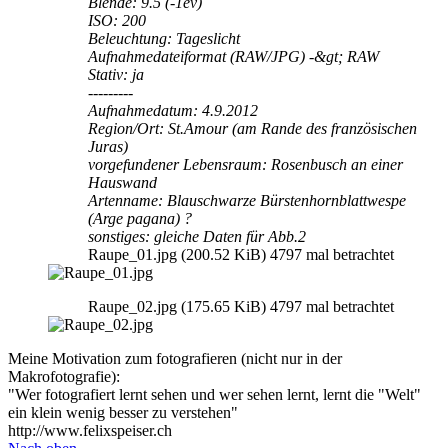
Blende: 9.5 (-1ev)
ISO: 200
Beleuchtung: Tageslicht
Aufnahmedateiformat (RAW/JPG) -&gt; RAW
Stativ: ja
---------
Aufnahmedatum: 4.9.2012
Region/Ort: St.Amour (am Rande des französischen
Juras)
vorgefundener Lebensraum: Rosenbusch an einer
Hauswand
Artenname: Blauschwarze Bürstenhornblattwespe
(Arge pagana) ?
sonstiges: gleiche Daten für Abb.2
Raupe_01.jpg (200.52 KiB) 4797 mal betrachtet
Raupe_02.jpg (175.65 KiB) 4797 mal betrachtet
Meine Motivation zum fotografieren (nicht nur in der
Makrofotografie):
"Wer fotografiert lernt sehen und wer sehen lernt, lernt die "Welt"
ein klein wenig besser zu verstehen"
http://www.felixspeiser.ch