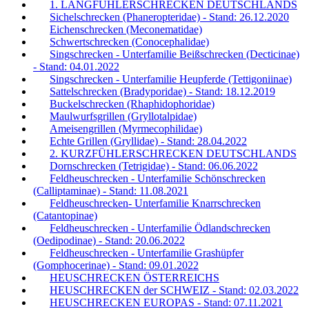
1. LANGFÜHLERSCHRECKEN DEUTSCHLANDS
Sichelschrecken (Phaneropteridae) - Stand: 26.12.2020
Eichenschrecken (Meconematidae)
Schwertschrecken (Conocephalidae)
Singschrecken - Unterfamilie Beißschrecken (Decticinae)
- Stand: 04.01.2022
Singschrecken - Unterfamilie Heupferde (Tettigoniinae)
Sattelschrecken (Bradyporidae) - Stand: 18.12.2019
Buckelschrecken (Rhaphidophoridae)
Maulwurfsgrillen (Gryllotalpidae)
Ameisengrillen (Myrmecophilidae)
Echte Grillen (Gryllidae) - Stand: 28.04.2022
2. KURZFÜHLERSCHRECKEN DEUTSCHLANDS
Dornschrecken (Tetrigidae) - Stand: 06.06.2022
Feldheuschrecken - Unterfamilie Schönschrecken
(Calliptaminae) - Stand: 11.08.2021
Feldheuschrecken- Unterfamilie Knarrschrecken
(Catantopinae)
Feldheuschrecken - Unterfamilie Ödlandschrecken
(Oedipodinae) - Stand: 20.06.2022
Feldheuschrecken - Unterfamilie Grashüpfer
(Gomphocerinae) - Stand: 09.01.2022
HEUSCHRECKEN ÖSTERREICHS
HEUSCHRECKEN der SCHWEIZ - Stand: 02.03.2022
HEUSCHRECKEN EUROPAS - Stand: 07.11.2021