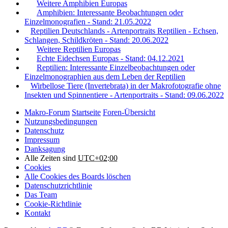
Weitere Amphibien Europas
Amphibien: Interessante Beobachtungen oder
Einzelmonografien - Stand: 21.05.2022
Reptilien Deutschlands - Artenportraits Reptilien - Echsen,
Schlangen, Schildkröten - Stand: 20.06.2022
Weitere Reptilien Europas
Echte Eidechsen Europas - Stand: 04.12.2021
Reptilien: Interessante Einzelbeobachtungen oder
Einzelmonographien aus dem Leben der Reptilien
Wirbellose Tiere (Invertebrata) in der Makrofotografie ohne
Insekten und Spinnentiere - Artenportraits - Stand: 09.06.2022
Makro-Forum
Startseite
Foren-Übersicht
Nutzungsbedingungen
Datenschutz
Impressum
Danksagung
Alle Zeiten sind
UTC+02:00
Cookies
Alle Cookies des Boards löschen
Datenschutzrichtlinie
Das Team
Cookie-Richtlinie
Kontakt