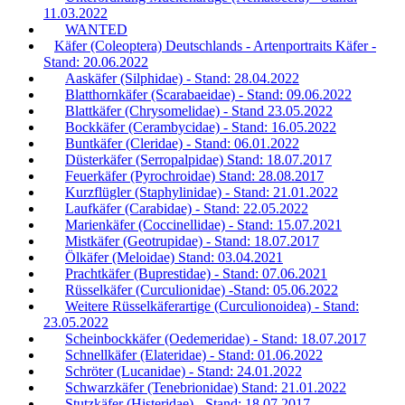
11.03.2022
WANTED
Käfer (Coleoptera) Deutschlands - Artenportraits Käfer -
Stand: 20.06.2022
Aaskäfer (Silphidae) - Stand: 28.04.2022
Blatthornkäfer (Scarabaeidae) - Stand: 09.06.2022
Blattkäfer (Chrysomelidae) - Stand 23.05.2022
Bockkäfer (Cerambycidae) - Stand: 16.05.2022
Buntkäfer (Cleridae) - Stand: 06.01.2022
Düsterkäfer (Serropalpidae) Stand: 18.07.2017
Feuerkäfer (Pyrochroidae) Stand: 28.08.2017
Kurzflügler (Staphylinidae) - Stand: 21.01.2022
Laufkäfer (Carabidae) - Stand: 22.05.2022
Marienkäfer (Coccinellidae) - Stand: 15.07.2021
Mistkäfer (Geotrupidae) - Stand: 18.07.2017
Ölkäfer (Meloidae) Stand: 03.04.2021
Prachtkäfer (Buprestidae) - Stand: 07.06.2021
Rüsselkäfer (Curculionidae) -Stand: 05.06.2022
Weitere Rüsselkäferartige (Curculionoidea) - Stand:
23.05.2022
Scheinbockkäfer (Oedemeridae) - Stand: 18.07.2017
Schnellkäfer (Elateridae) - Stand: 01.06.2022
Schröter (Lucanidae) - Stand: 24.01.2022
Schwarzkäfer (Tenebrionidae) Stand: 21.01.2022
Stutzkäfer (Histeridae) - Stand: 18.07.2017