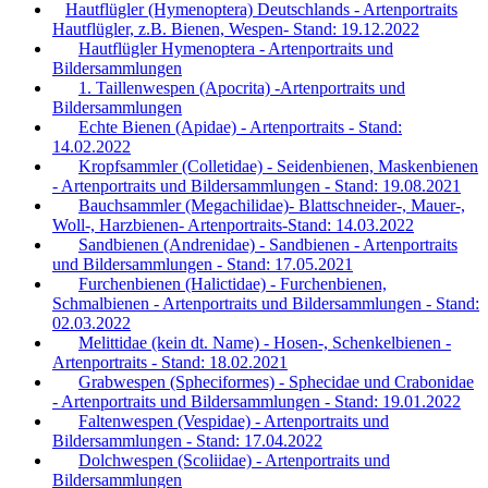
Hautflügler (Hymenoptera) Deutschlands - Artenportraits
Hautflügler, z.B. Bienen, Wespen- Stand: 19.12.2022
Hautflügler Hymenoptera - Artenportraits und
Bildersammlungen
1. Taillenwespen (Apocrita) -Artenportraits und
Bildersammlungen
Echte Bienen (Apidae) - Artenportraits - Stand:
14.02.2022
Kropfsammler (Colletidae) - Seidenbienen, Maskenbienen
- Artenportraits und Bildersammlungen - Stand: 19.08.2021
Bauchsammler (Megachilidae)- Blattschneider-, Mauer-,
Woll-, Harzbienen- Artenportraits-Stand: 14.03.2022
Sandbienen (Andrenidae) - Sandbienen - Artenportraits
und Bildersammlungen - Stand: 17.05.2021
Furchenbienen (Halictidae) - Furchenbienen,
Schmalbienen - Artenportraits und Bildersammlungen - Stand:
02.03.2022
Melittidae (kein dt. Name) - Hosen-, Schenkelbienen -
Artenportraits - Stand: 18.02.2021
Grabwespen (Spheciformes) - Sphecidae und Crabonidae
- Artenportraits und Bildersammlungen - Stand: 19.01.2022
Faltenwespen (Vespidae) - Artenportraits und
Bildersammlungen - Stand: 17.04.2022
Dolchwespen (Scoliidae) - Artenportraits und
Bildersammlungen