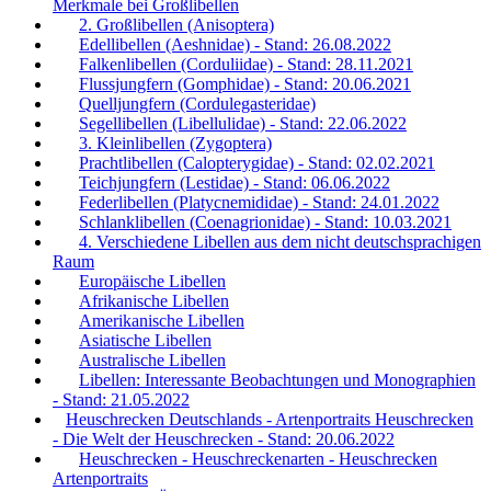
Merkmale bei Großlibellen
2. Großlibellen (Anisoptera)
Edellibellen (Aeshnidae) - Stand: 26.08.2022
Falkenlibellen (Corduliidae) - Stand: 28.11.2021
Flussjungfern (Gomphidae) - Stand: 20.06.2021
Quelljungfern (Cordulegasteridae)
Segellibellen (Libellulidae) - Stand: 22.06.2022
3. Kleinlibellen (Zygoptera)
Prachtlibellen (Calopterygidae) - Stand: 02.02.2021
Teichjungfern (Lestidae) - Stand: 06.06.2022
Federlibellen (Platycnemididae) - Stand: 24.01.2022
Schlanklibellen (Coenagrionidae) - Stand: 10.03.2021
4. Verschiedene Libellen aus dem nicht deutschsprachigen
Raum
Europäische Libellen
Afrikanische Libellen
Amerikanische Libellen
Asiatische Libellen
Australische Libellen
Libellen: Interessante Beobachtungen und Monographien
- Stand: 21.05.2022
Heuschrecken Deutschlands - Artenportraits Heuschrecken
- Die Welt der Heuschrecken - Stand: 20.06.2022
Heuschrecken - Heuschreckenarten - Heuschrecken
Artenportraits