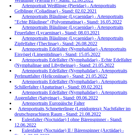
Weißlinge (Pierina e) - Stand: 12.06.2022
Artenportrait Weißlinge (Pieridae) - Artenportraits
Gelblinge (Coliadinae) - Stand: 02.02.2021
Artenportraits Bläulinge (Lycaenidae) - Artenportraits
"Echte Bläulinge" (Polyommatinae) - Stand: 16.05.2022
Artenportraits Bläulinge (Lycaenidae) - Artenportraits
Feuerfalter (Lycaeninae) - Stand: 08.03.2021
Artenportraits Bläulinge (Lycaenidae) - Artenportraits
Zipfelfalter (Theclinae) - Stand: 26.08.2022
Artenportraits Edelfalter (Nymphalidae) -Artenportraits
Eisvögel (Limenitidinae) - Stand: 15.05.2022
Artenportraits Edelfalter (Nymphalidae) - Echte Edelfalter
(Nymphalinae und Libytheinae) - Stand: 21.05.2022
Artenportraits Edelfalter (Nymphalidae) - Artenportraits
Perlmuttfalter (Heliconiinae) - Stand: 21.05.2022
Artenportraits Edelfalter (Nymphalidae) - Artenportraits
Schillerfalter (Apaturinae) - Stand: 09.02.2021
Artenportraits Edelfalter (Nymphalidae) - Artenportraits
Augenfalter (Satyrinae) - Stand: 09.06.2022
Artenportraits Europäische Falter
Artenportraits Schmetterlinge (Lepidoptera): Nachtfalter im
deutschsprachigen Raum - Stand: 21.08.2022
Eulenfalter (Noctuidae) I ohne Bärenspinner - Stand:
12.06.2022
Eulenfalter (Noctuidae) II / Bärenspinner (Arctiidae) -