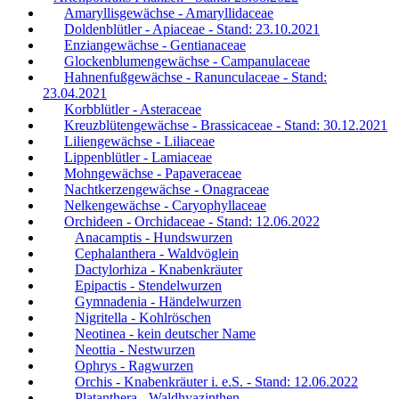
Amaryllisgewächse - Amaryllidaceae
Doldenblütler - Apiaceae - Stand: 23.10.2021
Enziangewächse - Gentianaceae
Glockenblumengewächse - Campanulaceae
Hahnenfußgewächse - Ranunculaceae - Stand:
23.04.2021
Korbblütler - Asteraceae
Kreuzblütengewächse - Brassicaceae - Stand: 30.12.2021
Liliengewächse - Liliaceae
Lippenblütler - Lamiaceae
Mohngewächse - Papaveraceae
Nachtkerzengewächse - Onagraceae
Nelkengewächse - Caryophyllaceae
Orchideen - Orchidaceae - Stand: 12.06.2022
Anacamptis - Hundswurzen
Cephalanthera - Waldvöglein
Dactylorhiza - Knabenkräuter
Epipactis - Stendelwurzen
Gymnadenia - Händelwurzen
Nigritella - Kohlröschen
Neotinea - kein deutscher Name
Neottia - Nestwurzen
Ophrys - Ragwurzen
Orchis - Knabenkräuter i. e.S. - Stand: 12.06.2022
Platanthera - Waldhyazinthen