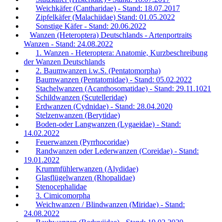
Weichkäfer (Cantharidae) - Stand: 18.07.2017
Zipfelkäfer (Malachiidae) Stand: 01.05.2022
Sonstige Käfer - Stand: 20.06.2022
Wanzen (Heteroptera) Deutschlands - Artenportraits
Wanzen - Stand: 24.08.2022
1. Wanzen - Heteroptera: Anatomie, Kurzbeschreibung
der Wanzen Deutschlands
2. Baumwanzen i.w.S. (Pentatomorpha)
Baumwanzen (Pentatomidae) - Stand: 05.02.2022
Stachelwanzen (Acanthosomatidae) - Stand: 29.11.1021
Schildwanzen (Scutelleridae)
Erdwanzen (Cydnidae) - Stand: 28.04.2020
Stelzenwanzen (Berytidae)
Boden-oder Langwanzen (Lygaeidae) - Stand:
14.02.2022
Feuerwanzen (Pyrrhocoridae)
Randwanzen oder Lederwanzen (Coreidae) - Stand:
19.01.2022
Krummfühlerwanzen (Alydidae)
Glasflügelwanzen (Rhopalidae)
Stenocephalidae
3. Cimicomorpha
Weichwanzen / Blindwanzen (Miridae) - Stand:
24.08.2022