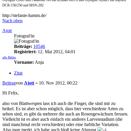
DCR-150/250 und MSN-202
http://stefanie-hamm.de/
Nach oben
Ajott
Fotograf/in
Beiträge:
10546
Registriert:
12. Mai 2012, 04:01
alle Bilder
Vorname:
Anja
Zitat
Beitrag
von
Ajott
»
10. Nov 2012, 00:22
Hi Felix,
also von Blattwespen lass ich auch die Finger, die sind mir zu
heikel. Es ist aber schon möglich, dass hier verschiedene Arten zu
sehen sind, es gibt da mehrere die auch an Rosengewächsen fressen.
Vielleicht ist es aber auch einfach ein anderes Larvenstadium (die
sind manchmal recht verschieden) oder eine farbliche Variation.
Also man merkt, ich habe auch bloß keine Ahnung