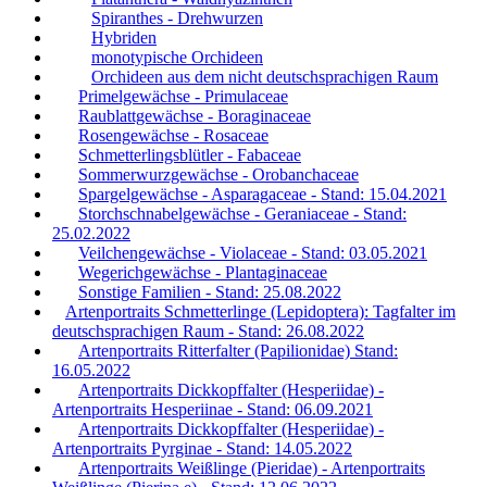
Spiranthes - Drehwurzen
Hybriden
monotypische Orchideen
Orchideen aus dem nicht deutschsprachigen Raum
Primelgewächse - Primulaceae
Raublattgewächse - Boraginaceae
Rosengewächse - Rosaceae
Schmetterlingsblütler - Fabaceae
Sommerwurzgewächse - Orobanchaceae
Spargelgewächse - Asparagaceae - Stand: 15.04.2021
Storchschnabelgewächse - Geraniaceae - Stand:
25.02.2022
Veilchengewächse - Violaceae - Stand: 03.05.2021
Wegerichgewächse - Plantaginaceae
Sonstige Familien - Stand: 25.08.2022
Artenportraits Schmetterlinge (Lepidoptera): Tagfalter im
deutschsprachigen Raum - Stand: 26.08.2022
Artenportraits Ritterfalter (Papilionidae) Stand:
16.05.2022
Artenportraits Dickkopffalter (Hesperiidae) -
Artenportraits Hesperiinae - Stand: 06.09.2021
Artenportraits Dickkopffalter (Hesperiidae) -
Artenportraits Pyrginae - Stand: 14.05.2022
Artenportraits Weißlinge (Pieridae) - Artenportraits