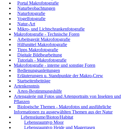
Portal Makrofotografie
Naturbeobachtungen
Naturfotografie
Vogelfotografie
Natur-Art
Mikro- und Lichtschrankenfotografie
Makrofotografie - Technische Foren
Arbeitsgerät Makrofotografie
Hilfsmittel Makrofotografie
Tipps Makrofotografie
Digitale Bildbearbeitung
Tutorials - Makrofotografie
Makrofotografie - interne und sonstige Foren
Bedienungsanleitungen
Erläuterungen u. Standpunkte der Makro-Crew
Startseitenbeiträge
Artenkenntnis
Arten-Bestimmungshilfe
Artengalerie mit Fotos und Artenportraits von Insekten und
Pflanzen
Biologische Themen - Makrofotos und ausführliche
Informationen zu ausgewählten Themen aus der Natur
Lebensräume/Biotop/Habitat
Lebensraumtyp Moor
Lebensraumtyp Heide und Magerrasen