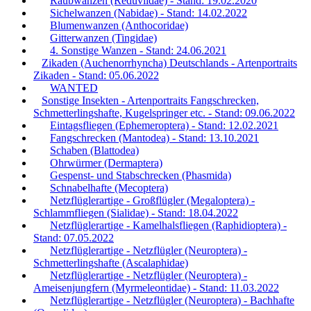
Raubwanzen (Reduviidae) - Stand: 19.02.2020
Sichelwanzen (Nabidae) - Stand: 14.02.2022
Blumenwanzen (Anthocoridae)
Gitterwanzen (Tingidae)
4. Sonstige Wanzen - Stand: 24.06.2021
Zikaden (Auchenorrhyncha) Deutschlands - Artenportraits
Zikaden - Stand: 05.06.2022
WANTED
Sonstige Insekten - Artenportraits Fangschrecken,
Schmetterlingshafte, Kugelspringer etc. - Stand: 09.06.2022
Eintagsfliegen (Ephemeroptera) - Stand: 12.02.2021
Fangschrecken (Mantodea) - Stand: 13.10.2021
Schaben (Blattodea)
Ohrwürmer (Dermaptera)
Gespenst- und Stabschrecken (Phasmida)
Schnabelhafte (Mecoptera)
Netzflüglerartige - Großflügler (Megaloptera) -
Schlammfliegen (Sialidae) - Stand: 18.04.2022
Netzflüglerartige - Kamelhalsfliegen (Raphidioptera) -
Stand: 07.05.2022
Netzflüglerartige - Netzflügler (Neuroptera) -
Schmetterlingshafte (Ascalaphidae)
Netzflüglerartige - Netzflügler (Neuroptera) -
Ameisenjungfern (Myrmeleontidae) - Stand: 11.03.2022
Netzflüglerartige - Netzflügler (Neuroptera) - Bachhafte