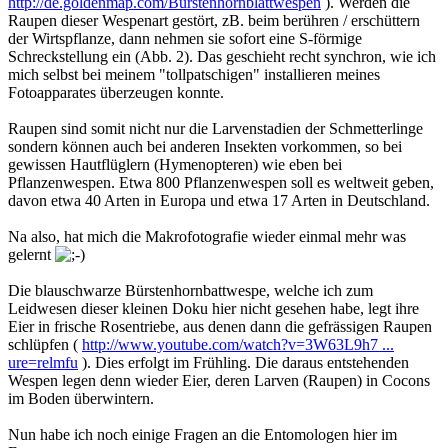
http://de.goldenmap.com/Bürstenhornblattwespen
). Werden die
Raupen dieser Wespenart gestört, zB. beim berühren / erschüttern
der Wirtspflanze, dann nehmen sie sofort eine S-förmige
Schreckstellung ein (Abb. 2). Das geschieht recht synchron, wie ich
mich selbst bei meinem "tollpatschigen" installieren meines
Fotoapparates überzeugen konnte.
Raupen sind somit nicht nur die Larvenstadien der Schmetterlinge
sondern können auch bei anderen Insekten vorkommen, so bei
gewissen Hautflüglern (Hymenopteren) wie eben bei
Pflanzenwespen. Etwa 800 Pflanzenwespen soll es weltweit geben,
davon etwa 40 Arten in Europa und etwa 17 Arten in Deutschland.
Na also, hat mich die Makrofotografie wieder einmal mehr was
gelernt
Die blauschwarze Bürstenhornbattwespe, welche ich zum
Leidwesen dieser kleinen Doku hier nicht gesehen habe, legt ihre
Eier in frische Rosentriebe, aus denen dann die gefrässigen Raupen
schlüpfen (
http://www.youtube.com/watch?v=3W63L9h7 ...
ure=relmfu
). Dies erfolgt im Frühling. Die daraus entstehenden
Wespen legen denn wieder Eier, deren Larven (Raupen) in Cocons
im Boden überwintern.
Nun habe ich noch einige Fragen an die Entomologen hier im