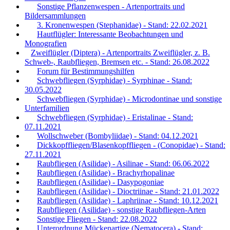
Sonstige Pflanzenwespen - Artenportraits und
Bildersammlungen
3. Kronenwespen (Stephanidae) - Stand: 22.02.2021
Hautflügler: Interessante Beobachtungen und
Monografien
Zweiflügler (Diptera) - Artenportraits Zweiflügler, z. B.
Schweb-, Raubfliegen, Bremsen etc. - Stand: 26.08.2022
Forum für Bestimmungshilfen
Schwebfliegen (Syrphidae) - Syrphinae - Stand:
30.05.2022
Schwebfliegen (Syrphidae) - Microdontinae und sonstige
Unterfamilien
Schwebfliegen (Syrphidae) - Eristalinae - Stand:
07.11.2021
Wollschweber (Bombyliidae) - Stand: 04.12.2021
Dickkopffliegen/Blasenkopffliegen - (Conopidae) - Stand:
27.11.2021
Raubfliegen (Asilidae) - Asilinae - Stand: 06.06.2022
Raubfliegen (Asilidae) - Brachyrhopalinae
Raubfliegen (Asilidae) - Dasypogoniae
Raubfliegen (Asilidae) - Dioctriinae - Stand: 21.01.2022
Raubfliegen (Asilidae) - Laphriinae - Stand: 10.12.2021
Raubfliegen (Asilidae) - sonstige Raubfliegen-Arten
Sonstige Fliegen - Stand: 22.08.2022
Unterordnung Mückenartige (Nematocera) - Stand: