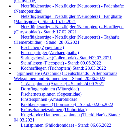
(Osmylidae)
Netzflüglerartige - Netzflügler (Neuroptera) - Fadenhafte
(Nemopteridae)
Netzflüglerartige - Netzflügler (Neuroptera) - Fanghafte
(Mantispidae) - Stand: 15.12.2021
Netzflüglerartige - Netzflügler (Neuroptera) - Florfliegen
(Chrysopidae) - Stand: 17.02.2021
Netzflüglerartige - Netzflügler (Neuroptera) - Taghafte
(Hemerobiidae) - Stand: 28.05.2021
Fischchen (Zygentoma)
Felsenspringer (Archaeognatha)
Springschwänze (Collembola) - Stand:09.03.2021
Steinfliegen (Plecopeta) - Stand: 09.06.2022
Köcherfliegen (Trichoptera) Stand: 28.03.2022
Spinnentiere (Arachnida) Deutschlands - Artenportraits
Webspinnen und Spinnentiere - Stand: 20.06.2022
1. Webspinnen (Araneae) - Stand: 24.09.2021
Dornfingerspinnen (Miturgidae)
Fischernetzspinnen (Segestriidae)
Finsterspinnen (Amaurobiidae)
Krabbenspinnen (Thomisidae) - Stand: 02.05.2022
Kräuselradnetzspinnen (Uloboridae)
Kugel- oder Haubennetzspinnen (Theridiidae) - Stand:
04.03.2021
Laufspinnen (Philodromidae) - Stand: 06.06.2022