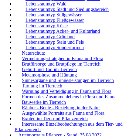
Lebensraumtyp Wald
Lebensraumtyp Stadt und Siedlungsbereich
Lebensraumtyp Stillgewässer
Lebensraumtyp Fließgewässer
Lebensraumtyp Küste
Lebensraumtyp Acker- und Kulturland
Lebensraumtyp Grünland
Lebensraumtyp Stein und Fels
Lebensraumtyp Sonderformen
Naturschutz
Vermehrungsstrategien in Fauna und Flora
Brutfürsorge und Brutpflege im Tierreich
Geburt und Tod im Tierreich
Metamorphose und Häutung
Sinnesorgane und Sinnesleistungen im Tierreich
Tarnung im Tierreich
Warnung und Verteidigung in Fauna und Flora
Formen des Zusammenlebens in Flora und Fauna.
Bauwerke im Tierreich
Räuber - Beute - Beziehung in der Natur
Ausgewählte Portraits aus Fauna und Flora
Exoten im Tier- und Pflanzenreich
Interessante Einzelbeobachtungen aus dem Tier- und
Pflanzenreich
Artenportraits Pflanzen - Stand: 25.08.2022