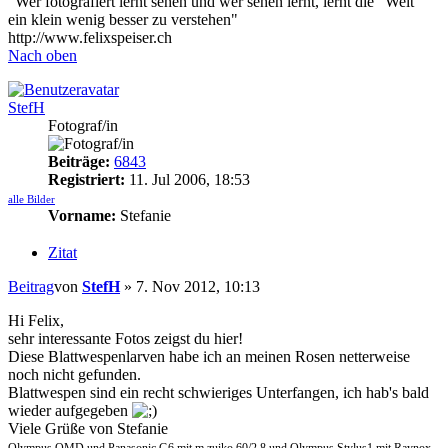
"Wer fotografiert lernt sehen und wer sehen lernt, lernt die "Welt"
ein klein wenig besser zu verstehen"
http://www.felixspeiser.ch
Nach oben
StefH
Fotograf/in
Beiträge:
6843
Registriert:
11. Jul 2006, 18:53
alle Bilder
Vorname:
Stefanie
Zitat
Beitrag
von
StefH
»
7. Nov 2012, 10:13
Hi Felix,
sehr interessante Fotos zeigst du hier!
Diese Blattwespenlarven habe ich an meinen Rosen netterweise
noch nicht gefunden.
Blattwespen sind ein recht schwieriges Unterfangen, ich hab's bald
wieder aufgegeben
Viele Grüße von Stefanie
Olympus OMD und Panasonic G6 mit m.zuiko 60/2.8 und Olympus Stylus1 mit Raynox