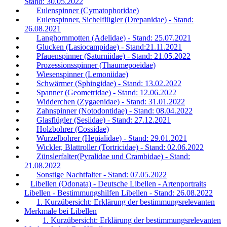
Stand: 30.05.2022
Eulenspinner (Cymatophoridae)
Eulenspinner, Sichelflügler (Drepanidae) - Stand:
26.08.2021
Langhornmotten (Adelidae) - Stand: 25.07.2021
Glucken (Lasiocampidae) - Stand:21.11.2021
Pfauenspinner (Saturniidae) - Stand: 21.05.2022
Prozessionsspinner (Thaumepoeidae)
Wiesenspinner (Lemoniidae)
Schwärmer (Sphingidae) - Stand: 13.02.2022
Spanner (Geometridae) - Stand: 12.06.2022
Widderchen (Zygaenidae) - Stand: 31.01.2022
Zahnspinner (Notodontidae) - Stand: 08.04.2022
Glasflügler (Sesiidae) - Stand: 27.12.2021
Holzbohrer (Cossidae)
Wurzelbohrer (Hepialidae) - Stand: 29.01.2021
Wickler, Blattroller (Tortricidae) - Stand: 02.06.2022
Zünslerfalter(Pyralidae und Crambidae) - Stand:
21.08.2022
Sonstige Nachtfalter - Stand: 07.05.2022
Libellen (Odonata) - Deutsche Libellen - Artenportraits
Libellen - Bestimmungshilfen Libellen - Stand: 26.08.2022
1. Kurzübersicht: Erklärung der bestimmungsrelevanten
Merkmale bei Libellen
1. Kurzübersicht: Erklärung der bestimmungsrelevanten