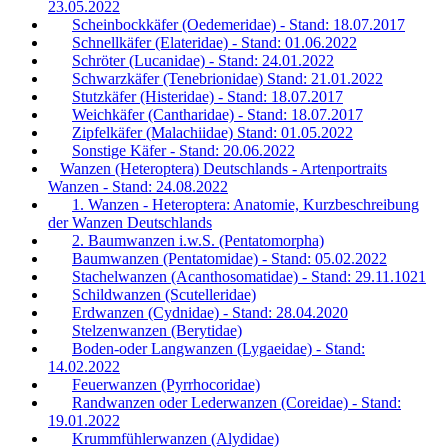
23.05.2022
Scheinbockkäfer (Oedemeridae) - Stand: 18.07.2017
Schnellkäfer (Elateridae) - Stand: 01.06.2022
Schröter (Lucanidae) - Stand: 24.01.2022
Schwarzkäfer (Tenebrionidae) Stand: 21.01.2022
Stutzkäfer (Histeridae) - Stand: 18.07.2017
Weichkäfer (Cantharidae) - Stand: 18.07.2017
Zipfelkäfer (Malachiidae) Stand: 01.05.2022
Sonstige Käfer - Stand: 20.06.2022
Wanzen (Heteroptera) Deutschlands - Artenportraits
Wanzen - Stand: 24.08.2022
1. Wanzen - Heteroptera: Anatomie, Kurzbeschreibung
der Wanzen Deutschlands
2. Baumwanzen i.w.S. (Pentatomorpha)
Baumwanzen (Pentatomidae) - Stand: 05.02.2022
Stachelwanzen (Acanthosomatidae) - Stand: 29.11.1021
Schildwanzen (Scutelleridae)
Erdwanzen (Cydnidae) - Stand: 28.04.2020
Stelzenwanzen (Berytidae)
Boden-oder Langwanzen (Lygaeidae) - Stand:
14.02.2022
Feuerwanzen (Pyrrhocoridae)
Randwanzen oder Lederwanzen (Coreidae) - Stand:
19.01.2022
Krummfühlerwanzen (Alydidae)