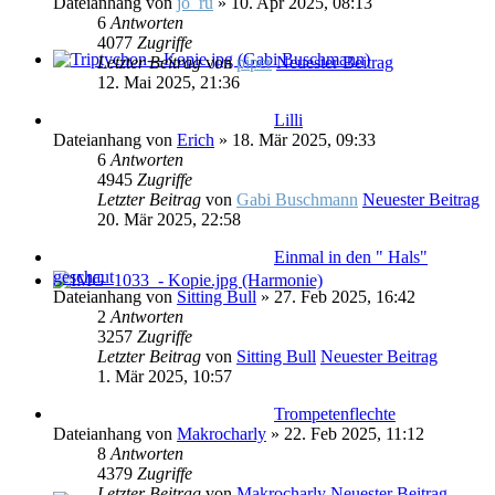
Dateianhang
von
jo_ru
» 10. Apr 2025, 08:13
6
Antworten
4077
Zugriffe
Letzter Beitrag
von
piper
Neuester Beitrag
12. Mai 2025, 21:36
Lilli
Dateianhang
von
Erich
» 18. Mär 2025, 09:33
6
Antworten
4945
Zugriffe
Letzter Beitrag
von
Gabi Buschmann
Neuester Beitrag
20. Mär 2025, 22:58
Einmal in den " Hals"
geschaut
Dateianhang
von
Sitting Bull
» 27. Feb 2025, 16:42
2
Antworten
3257
Zugriffe
Letzter Beitrag
von
Sitting Bull
Neuester Beitrag
1. Mär 2025, 10:57
Trompetenflechte
Dateianhang
von
Makrocharly
» 22. Feb 2025, 11:12
8
Antworten
4379
Zugriffe
Letzter Beitrag
von
Makrocharly
Neuester Beitrag