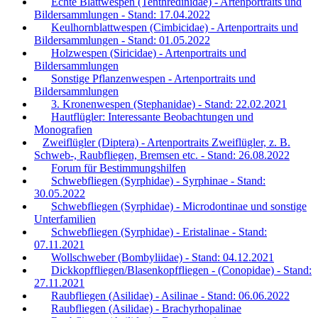
Echte Blattwespen (Tenthredinidae) - Artenportraits und
Bildersammlungen - Stand: 17.04.2022
Keulhornblattwespen (Cimbicidae) - Artenportraits und
Bildersammlungen - Stand: 01.05.2022
Holzwespen (Siricidae) - Artenportraits und
Bildersammlungen
Sonstige Pflanzenwespen - Artenportraits und
Bildersammlungen
3. Kronenwespen (Stephanidae) - Stand: 22.02.2021
Hautflügler: Interessante Beobachtungen und
Monografien
Zweiflügler (Diptera) - Artenportraits Zweiflügler, z. B.
Schweb-, Raubfliegen, Bremsen etc. - Stand: 26.08.2022
Forum für Bestimmungshilfen
Schwebfliegen (Syrphidae) - Syrphinae - Stand:
30.05.2022
Schwebfliegen (Syrphidae) - Microdontinae und sonstige
Unterfamilien
Schwebfliegen (Syrphidae) - Eristalinae - Stand:
07.11.2021
Wollschweber (Bombyliidae) - Stand: 04.12.2021
Dickkopffliegen/Blasenkopffliegen - (Conopidae) - Stand:
27.11.2021
Raubfliegen (Asilidae) - Asilinae - Stand: 06.06.2022
Raubfliegen (Asilidae) - Brachyrhopalinae