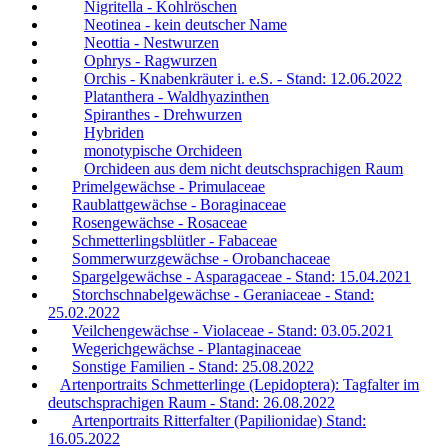
Nigritella - Kohlröschen
Neotinea - kein deutscher Name
Neottia - Nestwurzen
Ophrys - Ragwurzen
Orchis - Knabenkräuter i. e.S. - Stand: 12.06.2022
Platanthera - Waldhyazinthen
Spiranthes - Drehwurzen
Hybriden
monotypische Orchideen
Orchideen aus dem nicht deutschsprachigen Raum
Primelgewächse - Primulaceae
Raublattgewächse - Boraginaceae
Rosengewächse - Rosaceae
Schmetterlingsblütler - Fabaceae
Sommerwurzgewächse - Orobanchaceae
Spargelgewächse - Asparagaceae - Stand: 15.04.2021
Storchschnabelgewächse - Geraniaceae - Stand:
25.02.2022
Veilchengewächse - Violaceae - Stand: 03.05.2021
Wegerichgewächse - Plantaginaceae
Sonstige Familien - Stand: 25.08.2022
Artenportraits Schmetterlinge (Lepidoptera): Tagfalter im
deutschsprachigen Raum - Stand: 26.08.2022
Artenportraits Ritterfalter (Papilionidae) Stand:
16.05.2022