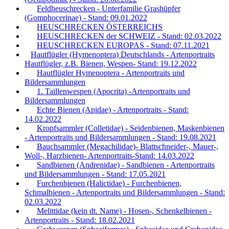
Feldheuschrecken - Unterfamilie Grashüpfer
(Gomphocerinae) - Stand: 09.01.2022
HEUSCHRECKEN ÖSTERREICHS
HEUSCHRECKEN der SCHWEIZ - Stand: 02.03.2022
HEUSCHRECKEN EUROPAS - Stand: 07.11.2021
Hautflügler (Hymenoptera) Deutschlands - Artenportraits
Hautflügler, z.B. Bienen, Wespen- Stand: 19.12.2022
Hautflügler Hymenoptera - Artenportraits und
Bildersammlungen
1. Taillenwespen (Apocrita) -Artenportraits und
Bildersammlungen
Echte Bienen (Apidae) - Artenportraits - Stand:
14.02.2022
Kropfsammler (Colletidae) - Seidenbienen, Maskenbienen
- Artenportraits und Bildersammlungen - Stand: 19.08.2021
Bauchsammler (Megachilidae)- Blattschneider-, Mauer-,
Woll-, Harzbienen- Artenportraits-Stand: 14.03.2022
Sandbienen (Andrenidae) - Sandbienen - Artenportraits
und Bildersammlungen - Stand: 17.05.2021
Furchenbienen (Halictidae) - Furchenbienen,
Schmalbienen - Artenportraits und Bildersammlungen - Stand:
02.03.2022
Melittidae (kein dt. Name) - Hosen-, Schenkelbienen -
Artenportraits - Stand: 18.02.2021