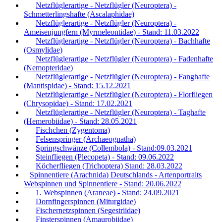
Netzflüglerartige - Netzflügler (Neuroptera) -
Schmetterlingshafte (Ascalaphidae)
Netzflüglerartige - Netzflügler (Neuroptera) -
Ameisenjungfern (Myrmeleontidae) - Stand: 11.03.2022
Netzflüglerartige - Netzflügler (Neuroptera) - Bachhafte
(Osmylidae)
Netzflüglerartige - Netzflügler (Neuroptera) - Fadenhafte
(Nemopteridae)
Netzflüglerartige - Netzflügler (Neuroptera) - Fanghafte
(Mantispidae) - Stand: 15.12.2021
Netzflüglerartige - Netzflügler (Neuroptera) - Florfliegen
(Chrysopidae) - Stand: 17.02.2021
Netzflüglerartige - Netzflügler (Neuroptera) - Taghafte
(Hemerobiidae) - Stand: 28.05.2021
Fischchen (Zygentoma)
Felsenspringer (Archaeognatha)
Springschwänze (Collembola) - Stand:09.03.2021
Steinfliegen (Plecopeta) - Stand: 09.06.2022
Köcherfliegen (Trichoptera) Stand: 28.03.2022
Spinnentiere (Arachnida) Deutschlands - Artenportraits
Webspinnen und Spinnentiere - Stand: 20.06.2022
1. Webspinnen (Araneae) - Stand: 24.09.2021
Dornfingerspinnen (Miturgidae)
Fischernetzspinnen (Segestriidae)
Finsterspinnen (Amaurobiidae)