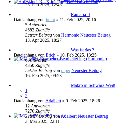
23. Feb 2025, 12:43
Ramaria II
Dateianhang
von
jo_ru
» 11. Feb 2025, 20:16
5
Antworten
4682
Zugriffe
Letzter Beitrag
von
Harmonie
Neuester Beitrag
13. Apr 2025, 18:27
Was ist das ?
Dateianhang
von
Erich
» 10. Feb 2025, 13:25
6
Antworten
4350
Zugriffe
Letzter Beitrag
von
piper
Neuester Beitrag
16. Feb 2025, 09:53
Makro in Schwarz-Weiß
1
2
Dateianhang
von
Adalbert
» 9. Feb 2025, 18:26
12
Antworten
7270
Zugriffe
Letzter Beitrag
von
Adalbert
Neuester Beitrag
3. Mär 2025, 22:11