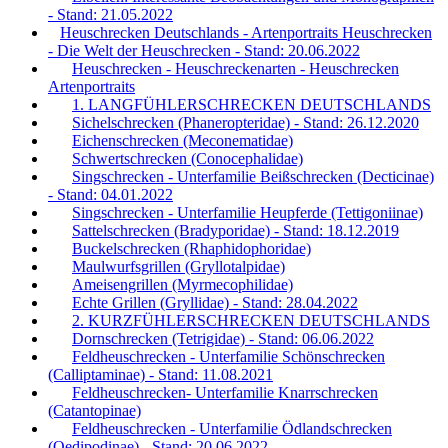
- Stand: 21.05.2022
Heuschrecken Deutschlands - Artenportraits Heuschrecken
- Die Welt der Heuschrecken - Stand: 20.06.2022
Heuschrecken - Heuschreckenarten - Heuschrecken
Artenportraits
1. LANGFÜHLERSCHRECKEN DEUTSCHLANDS
Sichelschrecken (Phaneropteridae) - Stand: 26.12.2020
Eichenschrecken (Meconematidae)
Schwertschrecken (Conocephalidae)
Singschrecken - Unterfamilie Beißschrecken (Decticinae)
- Stand: 04.01.2022
Singschrecken - Unterfamilie Heupferde (Tettigoniinae)
Sattelschrecken (Bradyporidae) - Stand: 18.12.2019
Buckelschrecken (Rhaphidophoridae)
Maulwurfsgrillen (Gryllotalpidae)
Ameisengrillen (Myrmecophilidae)
Echte Grillen (Gryllidae) - Stand: 28.04.2022
2. KURZFÜHLERSCHRECKEN DEUTSCHLANDS
Dornschrecken (Tetrigidae) - Stand: 06.06.2022
Feldheuschrecken - Unterfamilie Schönschrecken
(Calliptaminae) - Stand: 11.08.2021
Feldheuschrecken- Unterfamilie Knarrschrecken
(Catantopinae)
Feldheuschrecken - Unterfamilie Ödlandschrecken
(Oedipodinae) - Stand: 20.06.2022