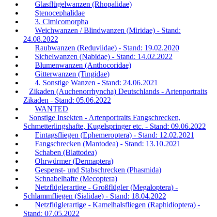
Glasflügelwanzen (Rhopalidae)
Stenocephalidae
3. Cimicomorpha
Weichwanzen / Blindwanzen (Miridae) - Stand:
24.08.2022
Raubwanzen (Reduviidae) - Stand: 19.02.2020
Sichelwanzen (Nabidae) - Stand: 14.02.2022
Blumenwanzen (Anthocoridae)
Gitterwanzen (Tingidae)
4. Sonstige Wanzen - Stand: 24.06.2021
Zikaden (Auchenorrhyncha) Deutschlands - Artenportraits
Zikaden - Stand: 05.06.2022
WANTED
Sonstige Insekten - Artenportraits Fangschrecken,
Schmetterlingshafte, Kugelspringer etc. - Stand: 09.06.2022
Eintagsfliegen (Ephemeroptera) - Stand: 12.02.2021
Fangschrecken (Mantodea) - Stand: 13.10.2021
Schaben (Blattodea)
Ohrwürmer (Dermaptera)
Gespenst- und Stabschrecken (Phasmida)
Schnabelhafte (Mecoptera)
Netzflüglerartige - Großflügler (Megaloptera) -
Schlammfliegen (Sialidae) - Stand: 18.04.2022
Netzflüglerartige - Kamelhalsfliegen (Raphidioptera) -
Stand: 07.05.2022