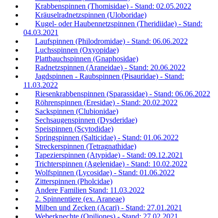
Krabbenspinnen (Thomisidae) - Stand: 02.05.2022
Kräuselradnetzspinnen (Uloboridae)
Kugel- oder Haubennetzspinnen (Theridiidae) - Stand:
04.03.2021
Laufspinnen (Philodromidae) - Stand: 06.06.2022
Luchsspinnen (Oxyopidae)
Plattbauchspinnen (Gnaphosidae)
Radnetzspinnen (Araneidae) - Stand: 20.06.2022
Jagdspinnen - Raubspinnen (Pisauridae) - Stand:
11.03.2022
Riesenkrabbenspinnen (Sparassidae) - Stand: 06.06.2022
Röhrenspinnen (Eresidae) - Stand: 20.02.2022
Sackspinnen (Clubionidae)
Sechsaugenspinnen (Dysderidae)
Speispinnen (Scytodidae)
Springspinnen (Salticidae) - Stand: 01.06.2022
Streckerspinnen (Tetragnathidae)
Tapezierspinnen (Atypidae) - Stand: 09.12.2021
Trichterspinnen (Agelenidae) - Stand: 10.02.2022
Wolfspinnen (Lycosidae) - Stand: 01.06.2022
Zitterspinnen (Pholcidae)
Andere Familien Stand: 11.03.2022
2. Spinnentiere (ex. Araneae)
Milben und Zecken (Acari) - Stand: 27.01.2021
Weberknechte (Opiliones) - Stand: 27.02.2021