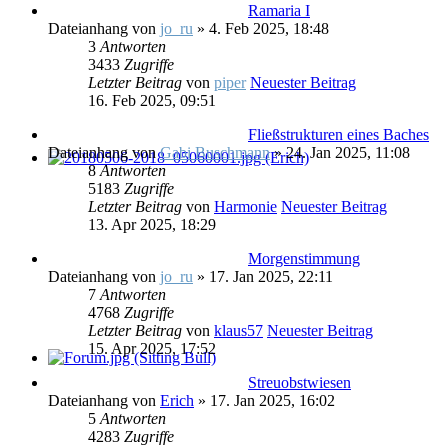
Ramaria I
Dateianhang
von
jo_ru
» 4. Feb 2025, 18:48
3
Antworten
3433
Zugriffe
Letzter Beitrag
von
piper
Neuester Beitrag
16. Feb 2025, 09:51
Fließstrukturen eines Baches
Dateianhang
von
Gabi Buschmann
» 24. Jan 2025, 11:08
8
Antworten
5183
Zugriffe
Letzter Beitrag
von
Harmonie
Neuester Beitrag
13. Apr 2025, 18:29
Morgenstimmung
Dateianhang
von
jo_ru
» 17. Jan 2025, 22:11
7
Antworten
4768
Zugriffe
Letzter Beitrag
von
klaus57
Neuester Beitrag
15. Apr 2025, 17:52
Streuobstwiesen
Dateianhang
von
Erich
» 17. Jan 2025, 16:02
5
Antworten
4283
Zugriffe