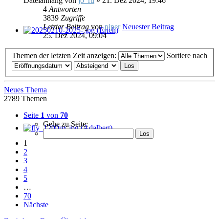
Dateianhang
von
jo_ru
» 21. Dez 2024, 19:46
4
Antworten
3839
Zugriffe
Letzter Beitrag
von
piper
Neuester Beitrag
25. Dez 2024, 09:04
Themen der letzten Zeit anzeigen:
Sortiere nach
Neues Thema
2789 Themen
Seite
1
von
70
Gehe zu Seite:
1
2
3
4
5
…
70
Nächste