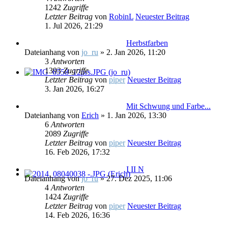
1242
Zugriffe
Letzter Beitrag
von
RobinL
Neuester Beitrag
1. Jul 2026, 21:29
Herbstfarben
Dateianhang
von
jo_ru
» 2. Jan 2026, 11:20
3
Antworten
1393
Zugriffe
Letzter Beitrag
von
piper
Neuester Beitrag
3. Jan 2026, 16:27
Mit Schwung und Farbe...
Dateianhang
von
Erich
» 1. Jan 2026, 13:30
6
Antworten
2089
Zugriffe
Letzter Beitrag
von
piper
Neuester Beitrag
16. Feb 2026, 17:32
I II N
Dateianhang
von
jo_ru
» 27. Dez 2025, 11:06
4
Antworten
1424
Zugriffe
Letzter Beitrag
von
piper
Neuester Beitrag
14. Feb 2026, 16:36