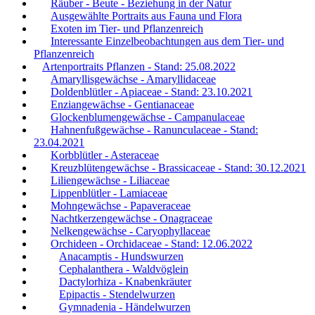
Räuber - Beute - Beziehung in der Natur
Ausgewählte Portraits aus Fauna und Flora
Exoten im Tier- und Pflanzenreich
Interessante Einzelbeobachtungen aus dem Tier- und
Pflanzenreich
Artenportraits Pflanzen - Stand: 25.08.2022
Amaryllisgewächse - Amaryllidaceae
Doldenblütler - Apiaceae - Stand: 23.10.2021
Enziangewächse - Gentianaceae
Glockenblumengewächse - Campanulaceae
Hahnenfußgewächse - Ranunculaceae - Stand:
23.04.2021
Korbblütler - Asteraceae
Kreuzblütengewächse - Brassicaceae - Stand: 30.12.2021
Liliengewächse - Liliaceae
Lippenblütler - Lamiaceae
Mohngewächse - Papaveraceae
Nachtkerzengewächse - Onagraceae
Nelkengewächse - Caryophyllaceae
Orchideen - Orchidaceae - Stand: 12.06.2022
Anacamptis - Hundswurzen
Cephalanthera - Waldvöglein
Dactylorhiza - Knabenkräuter
Epipactis - Stendelwurzen
Gymnadenia - Händelwurzen