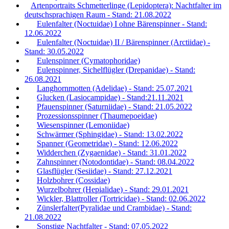
Artenportraits Schmetterlinge (Lepidoptera): Nachtfalter im
deutschsprachigen Raum - Stand: 21.08.2022
Eulenfalter (Noctuidae) I ohne Bärenspinner - Stand:
12.06.2022
Eulenfalter (Noctuidae) II / Bärenspinner (Arctiidae) -
Stand: 30.05.2022
Eulenspinner (Cymatophoridae)
Eulenspinner, Sichelflügler (Drepanidae) - Stand:
26.08.2021
Langhornmotten (Adelidae) - Stand: 25.07.2021
Glucken (Lasiocampidae) - Stand:21.11.2021
Pfauenspinner (Saturniidae) - Stand: 21.05.2022
Prozessionsspinner (Thaumepoeidae)
Wiesenspinner (Lemoniidae)
Schwärmer (Sphingidae) - Stand: 13.02.2022
Spanner (Geometridae) - Stand: 12.06.2022
Widderchen (Zygaenidae) - Stand: 31.01.2022
Zahnspinner (Notodontidae) - Stand: 08.04.2022
Glasflügler (Sesiidae) - Stand: 27.12.2021
Holzbohrer (Cossidae)
Wurzelbohrer (Hepialidae) - Stand: 29.01.2021
Wickler, Blattroller (Tortricidae) - Stand: 02.06.2022
Zünslerfalter(Pyralidae und Crambidae) - Stand:
21.08.2022
Sonstige Nachtfalter - Stand: 07.05.2022