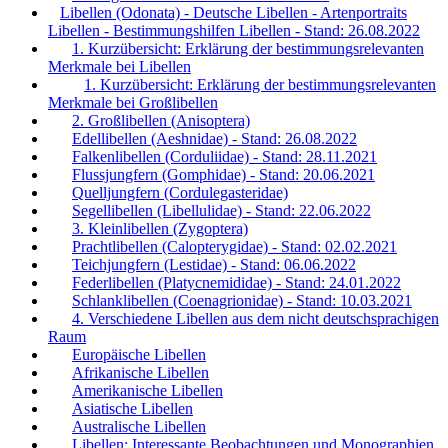
Libellen (Odonata) - Deutsche Libellen - Artenportraits
Libellen - Bestimmungshilfen Libellen - Stand: 26.08.2022
1. Kurzübersicht: Erklärung der bestimmungsrelevanten
Merkmale bei Libellen
1. Kurzübersicht: Erklärung der bestimmungsrelevanten
Merkmale bei Großlibellen
2. Großlibellen (Anisoptera)
Edellibellen (Aeshnidae) - Stand: 26.08.2022
Falkenlibellen (Corduliidae) - Stand: 28.11.2021
Flussjungfern (Gomphidae) - Stand: 20.06.2021
Quelljungfern (Cordulegasteridae)
Segellibellen (Libellulidae) - Stand: 22.06.2022
3. Kleinlibellen (Zygoptera)
Prachtlibellen (Calopterygidae) - Stand: 02.02.2021
Teichjungfern (Lestidae) - Stand: 06.06.2022
Federlibellen (Platycnemididae) - Stand: 24.01.2022
Schlanklibellen (Coenagrionidae) - Stand: 10.03.2021
4. Verschiedene Libellen aus dem nicht deutschsprachigen
Raum
Europäische Libellen
Afrikanische Libellen
Amerikanische Libellen
Asiatische Libellen
Australische Libellen
Libellen: Interessante Beobachtungen und Monographien