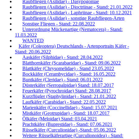
Raubfliegen (Asilidae) - Dasypogoniae
Raubfliegen (Asilidae) - Dioctriinae - Stand: 21.01.2022
Raubfliegen (Asilidae) - Laphriinae - Stand: 10.12.2021
Raubfliegen (Asilidae) - sonstige Raubfliegen-Arten
Sonstige Fliegen - Stand: 22.08.2022
Unterordnung Mückenartige (Nematocera) - Stand:
11.03.2022
WANTED
Käfer (Coleoptera) Deutschlands - Artenportraits Käfer -
Stand: 20.06.2022
Aaskäfer (Silphidae) - Stand: 28.04.2022
Blatthornkäfer (Scarabaeidae) - Stand: 09.06.2022
Blattkäfer (Chrysomelidae) - Stand 23.05.2022
Bockkäfer (Cerambycidae) - Stand: 16.05.2022
Buntkäfer (Cleridae) - Stand: 06.01.2022
Düsterkäfer (Serropalpidae) Stand: 18.07.2017
Feuerkäfer (Pyrochroidae) Stand: 28.08.2017
Kurzflügler (Staphylinidae) - Stand: 21.01.2022
Laufkäfer (Carabidae) - Stand: 22.05.2022
Marienkäfer (Coccinellidae) - Stand: 15.07.2021
Mistkäfer (Geotrupidae) - Stand: 18.07.2017
Ölkäfer (Meloidae) Stand: 03.04.2021
Prachtkäfer (Buprestidae) - Stand: 07.06.2021
Rüsselkäfer (Curculionidae) -Stand: 05.06.2022
Weitere Rüsselkäferartige (Curculionoidea) - Stand: