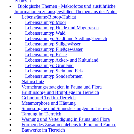
Pflanzen
Biologische Themen - Makrofotos und ausführliche
Informationen zu ausgewählten Themen aus der Natur
Lebensräume/Biotop/Habitat
Lebensraumtyp Moor
Lebensraumtyp Heide und Magerrasen
Lebensraumtyp Wald
Lebensraumtyp Stadt und Siedlungsbereich
Lebensraumtyp Stillgewässer
Lebensraumtyp Fließgewässer
Lebensraumtyp Küste
Lebensraumtyp Acker- und Kulturland
Lebensraumtyp Grünland
Lebensraumtyp Stein und Fels
Lebensraumtyp Sonderformen
Naturschutz
Vermehrungsstrategien in Fauna und Flora
Brutfürsorge und Brutpflege im Tierreich
Geburt und Tod im Tierreich
Metamorphose und Häutung
Sinnesorgane und Sinnesleistungen im Tierreich
Tarnung im Tierreich
Warnung und Verteidigung in Fauna und Flora
Formen des Zusammenlebens in Flora und Fauna.
Bauwerke im Tierreich