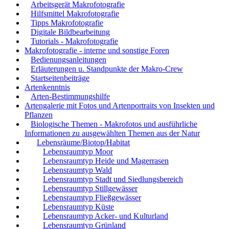
Arbeitsgerät Makrofotografie
Hilfsmittel Makrofotografie
Tipps Makrofotografie
Digitale Bildbearbeitung
Tutorials - Makrofotografie
Makrofotografie - interne und sonstige Foren
Bedienungsanleitungen
Erläuterungen u. Standpunkte der Makro-Crew
Startseitenbeiträge
Artenkenntnis
Arten-Bestimmungshilfe
Artengalerie mit Fotos und Artenportraits von Insekten und
Pflanzen
Biologische Themen - Makrofotos und ausführliche
Informationen zu ausgewählten Themen aus der Natur
Lebensräume/Biotop/Habitat
Lebensraumtyp Moor
Lebensraumtyp Heide und Magerrasen
Lebensraumtyp Wald
Lebensraumtyp Stadt und Siedlungsbereich
Lebensraumtyp Stillgewässer
Lebensraumtyp Fließgewässer
Lebensraumtyp Küste
Lebensraumtyp Acker- und Kulturland
Lebensraumtyp Grünland