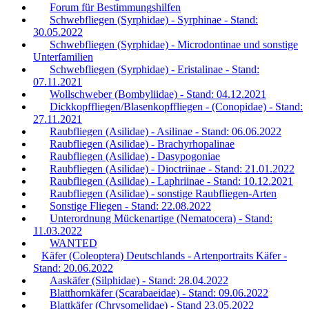
Forum für Bestimmungshilfen
Schwebfliegen (Syrphidae) - Syrphinae - Stand:
30.05.2022
Schwebfliegen (Syrphidae) - Microdontinae und sonstige
Unterfamilien
Schwebfliegen (Syrphidae) - Eristalinae - Stand:
07.11.2021
Wollschweber (Bombyliidae) - Stand: 04.12.2021
Dickkopffliegen/Blasenkopffliegen - (Conopidae) - Stand:
27.11.2021
Raubfliegen (Asilidae) - Asilinae - Stand: 06.06.2022
Raubfliegen (Asilidae) - Brachyrhopalinae
Raubfliegen (Asilidae) - Dasypogoniae
Raubfliegen (Asilidae) - Dioctriinae - Stand: 21.01.2022
Raubfliegen (Asilidae) - Laphriinae - Stand: 10.12.2021
Raubfliegen (Asilidae) - sonstige Raubfliegen-Arten
Sonstige Fliegen - Stand: 22.08.2022
Unterordnung Mückenartige (Nematocera) - Stand:
11.03.2022
WANTED
Käfer (Coleoptera) Deutschlands - Artenportraits Käfer -
Stand: 20.06.2022
Aaskäfer (Silphidae) - Stand: 28.04.2022
Blatthornkäfer (Scarabaeidae) - Stand: 09.06.2022
Blattkäfer (Chrysomelidae) - Stand 23.05.2022