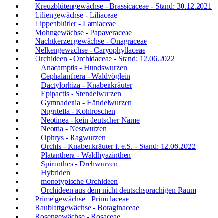
Kreuzblütengewächse - Brassicaceae - Stand: 30.12.2021
Liliengewächse - Liliaceae
Lippenblütler - Lamiaceae
Mohngewächse - Papaveraceae
Nachtkerzengewächse - Onagraceae
Nelkengewächse - Caryophyllaceae
Orchideen - Orchidaceae - Stand: 12.06.2022
Anacamptis - Hundswurzen
Cephalanthera - Waldvöglein
Dactylorhiza - Knabenkräuter
Epipactis - Stendelwurzen
Gymnadenia - Händelwurzen
Nigritella - Kohlröschen
Neotinea - kein deutscher Name
Neottia - Nestwurzen
Ophrys - Ragwurzen
Orchis - Knabenkräuter i. e.S. - Stand: 12.06.2022
Platanthera - Waldhyazinthen
Spiranthes - Drehwurzen
Hybriden
monotypische Orchideen
Orchideen aus dem nicht deutschsprachigen Raum
Primelgewächse - Primulaceae
Raublattgewächse - Boraginaceae
Rosengewächse - Rosaceae