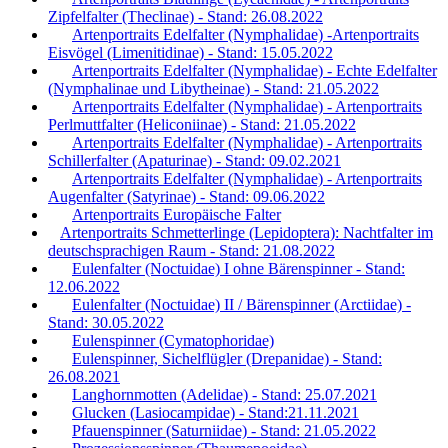
Zipfelfalter (Theclinae) - Stand: 26.08.2022
Artenportraits Edelfalter (Nymphalidae) -Artenportraits
Eisvögel (Limenitidinae) - Stand: 15.05.2022
Artenportraits Edelfalter (Nymphalidae) - Echte Edelfalter
(Nymphalinae und Libytheinae) - Stand: 21.05.2022
Artenportraits Edelfalter (Nymphalidae) - Artenportraits
Perlmuttfalter (Heliconiinae) - Stand: 21.05.2022
Artenportraits Edelfalter (Nymphalidae) - Artenportraits
Schillerfalter (Apaturinae) - Stand: 09.02.2021
Artenportraits Edelfalter (Nymphalidae) - Artenportraits
Augenfalter (Satyrinae) - Stand: 09.06.2022
Artenportraits Europäische Falter
Artenportraits Schmetterlinge (Lepidoptera): Nachtfalter im
deutschsprachigen Raum - Stand: 21.08.2022
Eulenfalter (Noctuidae) I ohne Bärenspinner - Stand:
12.06.2022
Eulenfalter (Noctuidae) II / Bärenspinner (Arctiidae) -
Stand: 30.05.2022
Eulenspinner (Cymatophoridae)
Eulenspinner, Sichelflügler (Drepanidae) - Stand:
26.08.2021
Langhornmotten (Adelidae) - Stand: 25.07.2021
Glucken (Lasiocampidae) - Stand:21.11.2021
Pfauenspinner (Saturniidae) - Stand: 21.05.2022