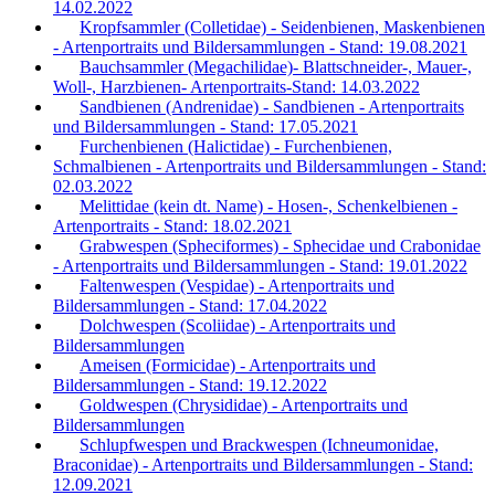
14.02.2022
Kropfsammler (Colletidae) - Seidenbienen, Maskenbienen
- Artenportraits und Bildersammlungen - Stand: 19.08.2021
Bauchsammler (Megachilidae)- Blattschneider-, Mauer-,
Woll-, Harzbienen- Artenportraits-Stand: 14.03.2022
Sandbienen (Andrenidae) - Sandbienen - Artenportraits
und Bildersammlungen - Stand: 17.05.2021
Furchenbienen (Halictidae) - Furchenbienen,
Schmalbienen - Artenportraits und Bildersammlungen - Stand:
02.03.2022
Melittidae (kein dt. Name) - Hosen-, Schenkelbienen -
Artenportraits - Stand: 18.02.2021
Grabwespen (Spheciformes) - Sphecidae und Crabonidae
- Artenportraits und Bildersammlungen - Stand: 19.01.2022
Faltenwespen (Vespidae) - Artenportraits und
Bildersammlungen - Stand: 17.04.2022
Dolchwespen (Scoliidae) - Artenportraits und
Bildersammlungen
Ameisen (Formicidae) - Artenportraits und
Bildersammlungen - Stand: 19.12.2022
Goldwespen (Chrysididae) - Artenportraits und
Bildersammlungen
Schlupfwespen und Brackwespen (Ichneumonidae,
Braconidae) - Artenportraits und Bildersammlungen - Stand:
12.09.2021