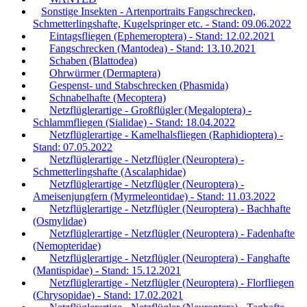
Sonstige Insekten - Artenportraits Fangschrecken,
Schmetterlingshafte, Kugelspringer etc. - Stand: 09.06.2022
Eintagsfliegen (Ephemeroptera) - Stand: 12.02.2021
Fangschrecken (Mantodea) - Stand: 13.10.2021
Schaben (Blattodea)
Ohrwürmer (Dermaptera)
Gespenst- und Stabschrecken (Phasmida)
Schnabelhafte (Mecoptera)
Netzflüglerartige - Großflügler (Megaloptera) -
Schlammfliegen (Sialidae) - Stand: 18.04.2022
Netzflüglerartige - Kamelhalsfliegen (Raphidioptera) -
Stand: 07.05.2022
Netzflüglerartige - Netzflügler (Neuroptera) -
Schmetterlingshafte (Ascalaphidae)
Netzflüglerartige - Netzflügler (Neuroptera) -
Ameisenjungfern (Myrmeleontidae) - Stand: 11.03.2022
Netzflüglerartige - Netzflügler (Neuroptera) - Bachhafte
(Osmylidae)
Netzflüglerartige - Netzflügler (Neuroptera) - Fadenhafte
(Nemopteridae)
Netzflüglerartige - Netzflügler (Neuroptera) - Fanghafte
(Mantispidae) - Stand: 15.12.2021
Netzflüglerartige - Netzflügler (Neuroptera) - Florfliegen
(Chrysopidae) - Stand: 17.02.2021