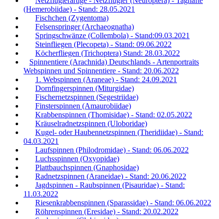
Netzflüglerartige - Netzflügler (Neuroptera) - Taghafte
(Hemerobiidae) - Stand: 28.05.2021
Fischchen (Zygentoma)
Felsenspringer (Archaeognatha)
Springschwänze (Collembola) - Stand:09.03.2021
Steinfliegen (Plecopeta) - Stand: 09.06.2022
Köcherfliegen (Trichoptera) Stand: 28.03.2022
Spinnentiere (Arachnida) Deutschlands - Artenportraits
Webspinnen und Spinnentiere - Stand: 20.06.2022
1. Webspinnen (Araneae) - Stand: 24.09.2021
Dornfingerspinnen (Miturgidae)
Fischernetzspinnen (Segestriidae)
Finsterspinnen (Amaurobiidae)
Krabbenspinnen (Thomisidae) - Stand: 02.05.2022
Kräuselradnetzspinnen (Uloboridae)
Kugel- oder Haubennetzspinnen (Theridiidae) - Stand:
04.03.2021
Laufspinnen (Philodromidae) - Stand: 06.06.2022
Luchsspinnen (Oxyopidae)
Plattbauchspinnen (Gnaphosidae)
Radnetzspinnen (Araneidae) - Stand: 20.06.2022
Jagdspinnen - Raubspinnen (Pisauridae) - Stand:
11.03.2022
Riesenkrabbenspinnen (Sparassidae) - Stand: 06.06.2022
Röhrenspinnen (Eresidae) - Stand: 20.02.2022