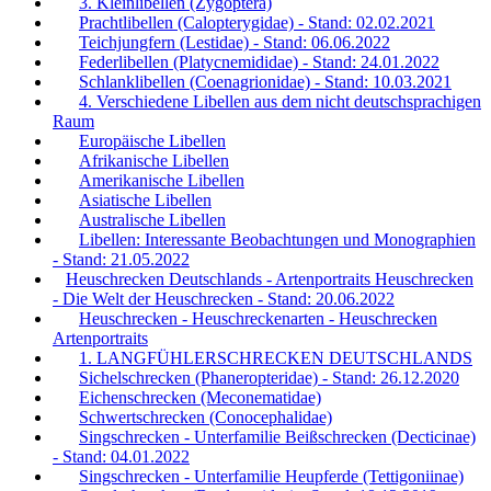
3. Kleinlibellen (Zygoptera)
Prachtlibellen (Calopterygidae) - Stand: 02.02.2021
Teichjungfern (Lestidae) - Stand: 06.06.2022
Federlibellen (Platycnemididae) - Stand: 24.01.2022
Schlanklibellen (Coenagrionidae) - Stand: 10.03.2021
4. Verschiedene Libellen aus dem nicht deutschsprachigen
Raum
Europäische Libellen
Afrikanische Libellen
Amerikanische Libellen
Asiatische Libellen
Australische Libellen
Libellen: Interessante Beobachtungen und Monographien
- Stand: 21.05.2022
Heuschrecken Deutschlands - Artenportraits Heuschrecken
- Die Welt der Heuschrecken - Stand: 20.06.2022
Heuschrecken - Heuschreckenarten - Heuschrecken
Artenportraits
1. LANGFÜHLERSCHRECKEN DEUTSCHLANDS
Sichelschrecken (Phaneropteridae) - Stand: 26.12.2020
Eichenschrecken (Meconematidae)
Schwertschrecken (Conocephalidae)
Singschrecken - Unterfamilie Beißschrecken (Decticinae)
- Stand: 04.01.2022
Singschrecken - Unterfamilie Heupferde (Tettigoniinae)