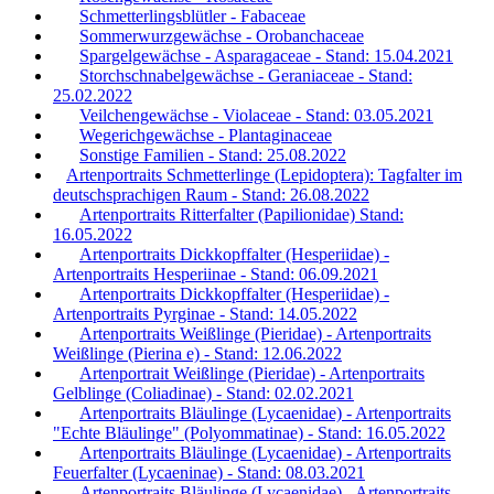
Schmetterlingsblütler - Fabaceae
Sommerwurzgewächse - Orobanchaceae
Spargelgewächse - Asparagaceae - Stand: 15.04.2021
Storchschnabelgewächse - Geraniaceae - Stand:
25.02.2022
Veilchengewächse - Violaceae - Stand: 03.05.2021
Wegerichgewächse - Plantaginaceae
Sonstige Familien - Stand: 25.08.2022
Artenportraits Schmetterlinge (Lepidoptera): Tagfalter im
deutschsprachigen Raum - Stand: 26.08.2022
Artenportraits Ritterfalter (Papilionidae) Stand:
16.05.2022
Artenportraits Dickkopffalter (Hesperiidae) -
Artenportraits Hesperiinae - Stand: 06.09.2021
Artenportraits Dickkopffalter (Hesperiidae) -
Artenportraits Pyrginae - Stand: 14.05.2022
Artenportraits Weißlinge (Pieridae) - Artenportraits
Weißlinge (Pierina e) - Stand: 12.06.2022
Artenportrait Weißlinge (Pieridae) - Artenportraits
Gelblinge (Coliadinae) - Stand: 02.02.2021
Artenportraits Bläulinge (Lycaenidae) - Artenportraits
"Echte Bläulinge" (Polyommatinae) - Stand: 16.05.2022
Artenportraits Bläulinge (Lycaenidae) - Artenportraits
Feuerfalter (Lycaeninae) - Stand: 08.03.2021
Artenportraits Bläulinge (Lycaenidae) - Artenportraits