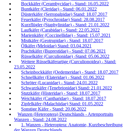
Bockkäfer (Cerambycidae) - Stand: 16.05.2022
Buntkäfer (Cleridae) - Stand: 06.01.2022
Düsterkäfer (Serropalpidae) Stand: 18.07.2017
Feuerkäfer (Pyrochroidae) Stand: 28.08.2017
Kurzflügler (Staphylinidae) - Stand: 21.01.2022
Laufkäfer (Carabidae) - Stand: 22.05.2022
Marienkäfer (Coccinellidae) - Stand: 15.07.2021
Mistkäfer (Geotrupidae) - Stand: 18.07.2017
Ölkäfer (Meloidae) Stand: 03.04.2021
Prachtkäfer (Buprestidae) - Stand: 07.06.2021
Rüsselkäfer (Curculionidae) -Stand: 05.06.2022
Weitere Rüsselkäferartige (Curculionoidea) - Stand:
23.05.2022
Scheinbockkäfer (Oedemeridae) - Stand: 18.07.2017
Schnellkäfer (Elateridae) - Stand: 01.06.2022
Schröter (Lucanidae) - Stand: 24.01.2022
Schwarzkäfer (Tenebrionidae) Stand: 21.01.2022
Stutzkäfer (Histeridae) - Stand: 18.07.2017
Weichkäfer (Cantharidae) - Stand: 18.07.2017
Zipfelkäfer (Malachiidae) Stand: 01.05.2022
Sonstige Käfer - Stand: 20.06.2022
Wanzen (Heteroptera) Deutschlands - Artenportraits
Wanzen - Stand: 24.08.2022
1. Wanzen - Heteroptera: Anatomie, Kurzbeschreibung
der Wanzen Deutschlands