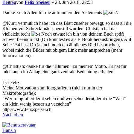
Beitrag
von
Felix Speiser
»
28. Jun 2018, 22:53
Danke Euch Allen für die aufmunternden Statements
@Kurt: vermutlich habe ich das Blatt zuseher bewegt, so dass all die
Kleinen vor Schreck mäuschenstill wurden. Christian hat da
vielleicht recht
Noch etwas: ich bin von deinem Buch (pdf)
schwer beeindruckt (Du könntest es als E-Book herausbringen). Auf
Seite 154 hast Du ja auch noch ein ähnliches Bild besprochen,
wobei mich die Bilder mit obigem Link mehr ansprechen (mehr
Informationen).
@Christian: danke für die "Blumen" zu meinem Motto. Es hat für
mich auch im Alltag eine ganz zentrale Bedeutung erhalten.
LG Felix
Meine Motivation zum fotografieren (nicht nur in der
Makrofotografie):
"Wer fotografiert lernt sehen und wer sehen lernt, lernt die "Welt"
ein klein wenig besser zu verstehen"
http://www.felixspeiser.ch
Nach oben
Hans.h