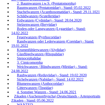
2. Baumwanzen i.w.S. (Pentatomorpha)
Baumwanzen (Pentatomidae) - Stand: 05.02.2022
Stachelwanzen (Acanthosomatidae) - Stand: 29.11.1021
Schildwanzen (Scutelleridae)
Erdwanzen (Cydnidae) - Stand: 28.04.2020
Stelzenwanzen (Berytidae)
Boden-oder Langwanzen (Lygaeidae) - Stand:
14.02.2022
Feuerwanzen (Pyrrhocoridae)
Randwanzen oder Lederwanzen (Coreidae) - Stand:
19.01.2022
Krummfühlerwanzen (Alydidae)
Glasflügelwanzen (Rhopalidae)
Stenocephalidae
3. Cimicomorpha
Weichwanzen / Blindwanzen (Miridae) - Stand:
24.08.2022
Raubwanzen (Reduviidae) - Stand: 19.02.2020
Sichelwanzen (Nabidae) - Stand: 14.02.2022
Blumenwanzen (Anthocoridae)
Gitterwanzen (Tingidae)
4. Sonstige Wanzen - Stand: 24.06.2021
Zikaden (Auchenorrhyncha) Deutschlands - Artenportraits
Zikaden - Stand: 05.06.2022
WANTED