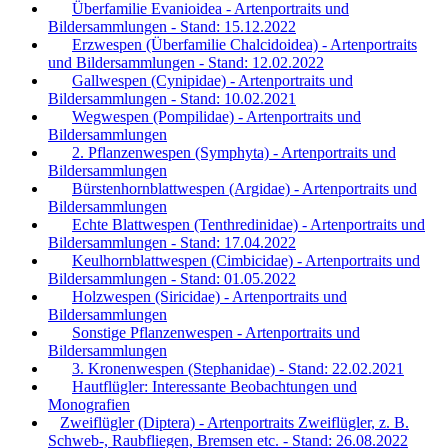
Überfamilie Evanioidea - Artenportraits und
Bildersammlungen - Stand: 15.12.2022
Erzwespen (Überfamilie Chalcidoidea) - Artenportraits
und Bildersammlungen - Stand: 12.02.2022
Gallwespen (Cynipidae) - Artenportraits und
Bildersammlungen - Stand: 10.02.2021
Wegwespen (Pompilidae) - Artenportraits und
Bildersammlungen
2. Pflanzenwespen (Symphyta) - Artenportraits und
Bildersammlungen
Bürstenhornblattwespen (Argidae) - Artenportraits und
Bildersammlungen
Echte Blattwespen (Tenthredinidae) - Artenportraits und
Bildersammlungen - Stand: 17.04.2022
Keulhornblattwespen (Cimbicidae) - Artenportraits und
Bildersammlungen - Stand: 01.05.2022
Holzwespen (Siricidae) - Artenportraits und
Bildersammlungen
Sonstige Pflanzenwespen - Artenportraits und
Bildersammlungen
3. Kronenwespen (Stephanidae) - Stand: 22.02.2021
Hautflügler: Interessante Beobachtungen und
Monografien
Zweiflügler (Diptera) - Artenportraits Zweiflügler, z. B.
Schweb-, Raubfliegen, Bremsen etc. - Stand: 26.08.2022