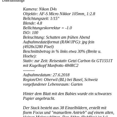
Dateianhänge
Kamera: Nikon D4s
Objektiv: AF-S Micro Nikkor 105mm, 1:2.8
Belichtungszeit: 1/15"
Blende: 4.8
Bellichtungeskorrektur = -1.0
ISO: 100
Beleuchtung: Schatten am frühen Abend
Aufnahmedateiformat (RAW/JPG): jpg fein
(4928x3280 Pixel)
Beschnittsbetrag in % links etwa 30% (Breite u.
Hoehe):
Stativ: zur Zeit: Reisestativ Getzi Carbon 6x GT1551T
mit Kugelkopf Manfrotto 484RC2
---------
Aufnahmedatum: 27.6.2018
Region/Ort: Oberwil (BL) bei Basel, Schweiz
vorgefundener Lebensraum: Garten
Hinter dem Blatt mit den Babies wurde ein schwarzes
Papier angebracht.
Der Stack besteht aus 38 Einzelbildern, erstellt mit
fixem Focus und "manuellem Antrieb" auf einem alten,