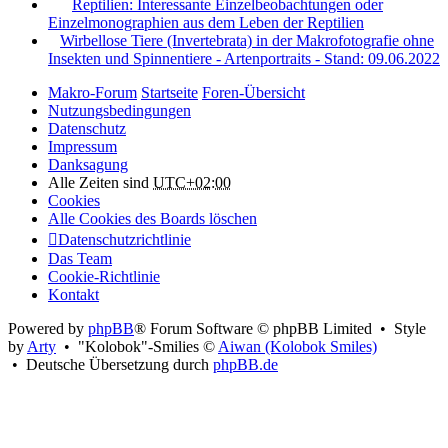
Reptilien: Interessante Einzelbeobachtungen oder
Einzelmonographien aus dem Leben der Reptilien
Wirbellose Tiere (Invertebrata) in der Makrofotografie ohne
Insekten und Spinnentiere - Artenportraits - Stand: 09.06.2022
Makro-Forum
Startseite
Foren-Übersicht
Nutzungsbedingungen
Datenschutz
Impressum
Danksagung
Alle Zeiten sind
UTC+02:00
Cookies
Alle Cookies des Boards löschen
Datenschutzrichtlinie
Das Team
Cookie-Richtlinie
Kontakt
Powered by
phpBB
® Forum Software © phpBB Limited • Style
by
Arty
• "Kolobok"-Smilies ©
Aiwan (Kolobok Smiles)
• Deutsche Übersetzung durch
phpBB.de