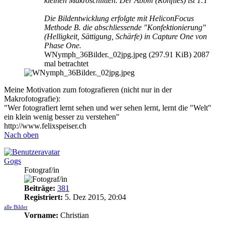
kleinen Makroschlitten. Der Abbm (Rohfiles) ist 1:1
Die Bildentwicklung erfolgte mit HeliconFocus
Methode B. die abschliessende "Konfektionierung"
(Helligkeit, Sättigung, Schärfe) in Capture One von
Phase One.
WNymph_36Bilder._02jpg.jpeg (297.91 KiB) 2087
mal betrachtet
Meine Motivation zum fotografieren (nicht nur in der
Makrofotografie):
"Wer fotografiert lernt sehen und wer sehen lernt, lernt die "Welt"
ein klein wenig besser zu verstehen"
http://www.felixspeiser.ch
Nach oben
Gogs
Fotograf/in
Beiträge:
381
Registriert:
5. Dez 2015, 20:04
alle Bilder
Vorname:
Christian