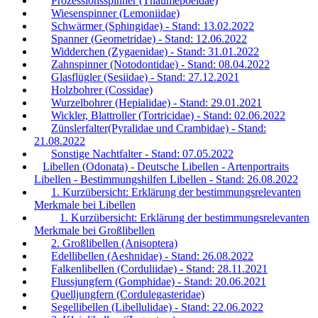
Prozessionsspinner (Thaumepoeidae)
Wiesenspinner (Lemoniidae)
Schwärmer (Sphingidae) - Stand: 13.02.2022
Spanner (Geometridae) - Stand: 12.06.2022
Widderchen (Zygaenidae) - Stand: 31.01.2022
Zahnspinner (Notodontidae) - Stand: 08.04.2022
Glasflügler (Sesiidae) - Stand: 27.12.2021
Holzbohrer (Cossidae)
Wurzelbohrer (Hepialidae) - Stand: 29.01.2021
Wickler, Blattroller (Tortricidae) - Stand: 02.06.2022
Zünslerfalter(Pyralidae und Crambidae) - Stand:
21.08.2022
Sonstige Nachtfalter - Stand: 07.05.2022
Libellen (Odonata) - Deutsche Libellen - Artenportraits
Libellen - Bestimmungshilfen Libellen - Stand: 26.08.2022
1. Kurzübersicht: Erklärung der bestimmungsrelevanten
Merkmale bei Libellen
1. Kurzübersicht: Erklärung der bestimmungsrelevanten
Merkmale bei Großlibellen
2. Großlibellen (Anisoptera)
Edellibellen (Aeshnidae) - Stand: 26.08.2022
Falkenlibellen (Corduliidae) - Stand: 28.11.2021
Flussjungfern (Gomphidae) - Stand: 20.06.2021
Quelljungfern (Cordulegasteridae)
Segellibellen (Libellulidae) - Stand: 22.06.2022