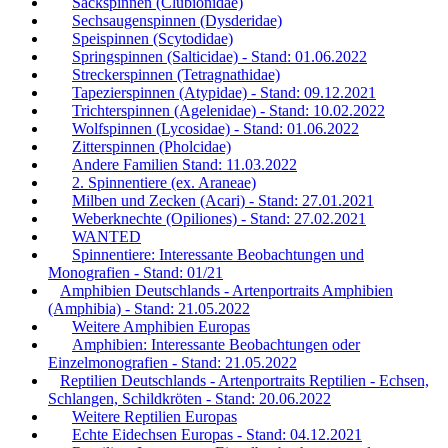
Sackspinnen (Clubionidae)
Sechsaugenspinnen (Dysderidae)
Speispinnen (Scytodidae)
Springspinnen (Salticidae) - Stand: 01.06.2022
Streckerspinnen (Tetragnathidae)
Tapezierspinnen (Atypidae) - Stand: 09.12.2021
Trichterspinnen (Agelenidae) - Stand: 10.02.2022
Wolfspinnen (Lycosidae) - Stand: 01.06.2022
Zitterspinnen (Pholcidae)
Andere Familien Stand: 11.03.2022
2. Spinnentiere (ex. Araneae)
Milben und Zecken (Acari) - Stand: 27.01.2021
Weberknechte (Opiliones) - Stand: 27.02.2021
WANTED
Spinnentiere: Interessante Beobachtungen und
Monografien - Stand: 01/21
Amphibien Deutschlands - Artenportraits Amphibien
(Amphibia) - Stand: 21.05.2022
Weitere Amphibien Europas
Amphibien: Interessante Beobachtungen oder
Einzelmonografien - Stand: 21.05.2022
Reptilien Deutschlands - Artenportraits Reptilien - Echsen,
Schlangen, Schildkröten - Stand: 20.06.2022
Weitere Reptilien Europas
Echte Eidechsen Europas - Stand: 04.12.2021