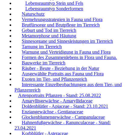
Lebensraumtyp Stein und Fels
Lebensraumtyp Sonderformen
Naturschutz
Vermehrungsstrategien in Fauna und Flora
Brutfürsorge und Brutpflege im Tierreich
Geburt und Tod im Tierreich
Metamorphose und Häutung
Sinnesorgane und Sinnesleistungen im Tierreich
Tarnung im Tierreich
Warnung und Verteidigung in Fauna und Flora
Formen des Zusammenlebens in Flora und Fauna.
Bauwerke im Tierreich
Räuber - Beute - Beziehung in der Natur
Ausgewählte Portraits aus Fauna und Flora
Exoten im Tier- und Pflanzenreich
Interessante Einzelbeobachtungen aus dem Tier- und
Pflanzenreich
Artenportraits Pflanzen - Stand: 25.08.2022
Amaryllisgewächse - Amaryllidaceae
Doldenblütler - Apiaceae - Stand: 23.10.2021
Enziangewächse - Gentianaceae
Glockenblumengewächse - Campanulaceae
Hahnenfußgewächse - Ranunculaceae - Stand:
23.04.2021
Korbblütler - Asteraceae