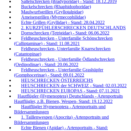
Sattelschrecken (Bradyporidae) - Stand: 18.12.2019
Buckelschrecken (Rhaphidophoridae)
Maulwurfsgrillen (Gryllotalpidae)
Ameisengrillen (Myrmecophilidae)
Echte Grillen (Gryllidae) - Stand: 28.04.2022
2. KURZFÜHLERSCHRECKEN DEUTSCHLANDS
Dornschrecken (Tetrigidae) - Stand: 06.06.2022
Feldheuschrecken - Unterfamilie Schönschrecken
(Calliptaminae) - Stand: 11.08.2021
Feldheuschrecken- Unterfamilie Knarrschrecken
(Catantopinae)
Feldheuschrecken - Unterfamilie Ödlandschrecken
(Oedipodinae) - Stand: 20.06.2022
Feldheuschrecken - Unterfamilie Grashüpfer
(Gomphocerinae) - Stand: 09.01.2022
HEUSCHRECKEN ÖSTERREICHS
HEUSCHRECKEN der SCHWEIZ - Stand: 02.03.2022
HEUSCHRECKEN EUROPAS - Stand: 07.11.2021
Hautflügler (Hymenoptera) Deutschlands - Artenportraits
Hautflügler, z.B. Bienen, Wespen- Stand: 19.12.2022
Hautflügler Hymenoptera - Artenportraits und
Bildersammlungen
1. Taillenwespen (Apocrita) -Artenportraits und
Bildersammlungen
Echte Bienen (Apidae) - Artenportraits - Stand: