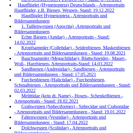
Hautflügler (Hymenoptera) Deutschlands - Artenportraits
Hautflügler, z.B. Bienen, Wespen- Stand: 19.12.2022
Hautflügler Hymenoptera - Artenportraits und
Bildersammlungen
1. Taillenwespen (Apocrita) -Artenportraits und
Bildersammlungen
Echte Bienen (Apidae) - Artenportraits - Stand:
14.02.2022
Kropfsammler (Colletidae) - Seidenbienen, Maskenbienen
- Artenportraits und Bildersammlungen - Stand: 19.08.2021
Bauchsammler (Megachilidae)- Blattschneider-, Mauer-,
Woll-, Harzbienen- Artenportraits-Stand: 14.03.2022
Sandbienen (Andrenidae) - Sandbienen - Artenportraits
und Bildersammlungen - Stand: 17.05.2021
Furchenbienen (Halictidae) - Furchenbienen,
Schmalbienen - Artenportraits und Bildersammlungen - Stand:
02.03.2022
Melittidae (kein dt. Name) - Hosen-, Schenkelbienen -
Artenportraits - Stand: 18.02.2021
Grabwespen (Spheciformes) - Sphecidae und Crabonidae
- Artenportraits und Bildersammlungen - Stand: 19.01.2022
Faltenwespen (Vespidae) - Artenportraits und
Bildersammlungen - Stand: 17.04.2022
Dolchwespen (Scoliidae) - Artenportraits und