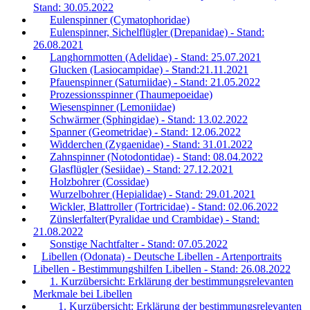
Stand: 30.05.2022
Eulenspinner (Cymatophoridae)
Eulenspinner, Sichelflügler (Drepanidae) - Stand:
26.08.2021
Langhornmotten (Adelidae) - Stand: 25.07.2021
Glucken (Lasiocampidae) - Stand:21.11.2021
Pfauenspinner (Saturniidae) - Stand: 21.05.2022
Prozessionsspinner (Thaumepoeidae)
Wiesenspinner (Lemoniidae)
Schwärmer (Sphingidae) - Stand: 13.02.2022
Spanner (Geometridae) - Stand: 12.06.2022
Widderchen (Zygaenidae) - Stand: 31.01.2022
Zahnspinner (Notodontidae) - Stand: 08.04.2022
Glasflügler (Sesiidae) - Stand: 27.12.2021
Holzbohrer (Cossidae)
Wurzelbohrer (Hepialidae) - Stand: 29.01.2021
Wickler, Blattroller (Tortricidae) - Stand: 02.06.2022
Zünslerfalter(Pyralidae und Crambidae) - Stand:
21.08.2022
Sonstige Nachtfalter - Stand: 07.05.2022
Libellen (Odonata) - Deutsche Libellen - Artenportraits
Libellen - Bestimmungshilfen Libellen - Stand: 26.08.2022
1. Kurzübersicht: Erklärung der bestimmungsrelevanten
Merkmale bei Libellen
1. Kurzübersicht: Erklärung der bestimmungsrelevanten