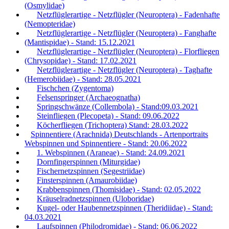
(Osmylidae)
Netzflüglerartige - Netzflügler (Neuroptera) - Fadenhafte
(Nemopteridae)
Netzflüglerartige - Netzflügler (Neuroptera) - Fanghafte
(Mantispidae) - Stand: 15.12.2021
Netzflüglerartige - Netzflügler (Neuroptera) - Florfliegen
(Chrysopidae) - Stand: 17.02.2021
Netzflüglerartige - Netzflügler (Neuroptera) - Taghafte
(Hemerobiidae) - Stand: 28.05.2021
Fischchen (Zygentoma)
Felsenspringer (Archaeognatha)
Springschwänze (Collembola) - Stand:09.03.2021
Steinfliegen (Plecopeta) - Stand: 09.06.2022
Köcherfliegen (Trichoptera) Stand: 28.03.2022
Spinnentiere (Arachnida) Deutschlands - Artenportraits
Webspinnen und Spinnentiere - Stand: 20.06.2022
1. Webspinnen (Araneae) - Stand: 24.09.2021
Dornfingerspinnen (Miturgidae)
Fischernetzspinnen (Segestriidae)
Finsterspinnen (Amaurobiidae)
Krabbenspinnen (Thomisidae) - Stand: 02.05.2022
Kräuselradnetzspinnen (Uloboridae)
Kugel- oder Haubennetzspinnen (Theridiidae) - Stand:
04.03.2021
Laufspinnen (Philodromidae) - Stand: 06.06.2022