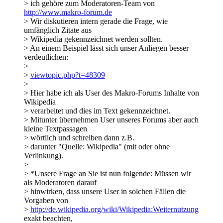
> ich gehöre zum Moderatoren-Team von
http://www.makro-forum.de
> Wir diskutieren intern gerade die Frage, wie
umfänglich Zitate aus
> Wikipedia gekennzeichnet werden sollten.
> An einem Beispiel lässt sich unser Anliegen besser
verdeutlichen:
>
>
viewtopic.php?t=48309
>
> Hier habe ich als User des Makro-Forums Inhalte von
Wikipedia
> verarbeitet und dies im Text gekennzeichnet.
> Mitunter übernehmen User unseres Forums aber auch
kleine Textpassagen
> wörtlich und schreiben dann z.B.
> darunter "Quelle: Wikipedia" (mit oder ohne
Verlinkung).
>
> *Unsere Frage an Sie ist nun folgende: Müssen wir
als Moderatoren darauf
> hinwirken, dass unsere User in solchen Fällen die
Vorgaben von
>
http://de.wikipedia.org/wiki/Wikipedia:Weiternutzung
exakt beachten,