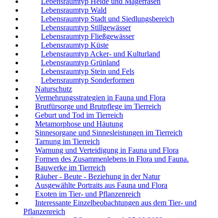
Lebensraumtyp Heide und Magerrasen
Lebensraumtyp Wald
Lebensraumtyp Stadt und Siedlungsbereich
Lebensraumtyp Stillgewässer
Lebensraumtyp Fließgewässer
Lebensraumtyp Küste
Lebensraumtyp Acker- und Kulturland
Lebensraumtyp Grünland
Lebensraumtyp Stein und Fels
Lebensraumtyp Sonderformen
Naturschutz
Vermehrungsstrategien in Fauna und Flora
Brutfürsorge und Brutpflege im Tierreich
Geburt und Tod im Tierreich
Metamorphose und Häutung
Sinnesorgane und Sinnesleistungen im Tierreich
Tarnung im Tierreich
Warnung und Verteidigung in Fauna und Flora
Formen des Zusammenlebens in Flora und Fauna.
Bauwerke im Tierreich
Räuber - Beute - Beziehung in der Natur
Ausgewählte Portraits aus Fauna und Flora
Exoten im Tier- und Pflanzenreich
Interessante Einzelbeobachtungen aus dem Tier- und
Pflanzenreich