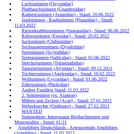
Luchsspinnen (Oxyopidae)
Plattbauchspinnen (Gnaphosidae)
Radnetzspinnen (Araneidae) - Stand: 20.06.2022
Jagdspinnen - Raubspinnen (Pisauridae) - Stand:
11.03.2022
Riesenkrabbenspinnen (Sparassidae) - Stand: 06.06.2022
Röhrenspinnen (Eresidae) - Stand: 20.02.2022
Sackspinnen (Clubionidae)
Sechsaugenspinnen (Dysderidae)
Speispinnen (Scytodidae)
Springspinnen (Salticidae) - Stand: 01.06.2022
Streckerspinnen (Tetragnathidae)
Tapezierspinnen (Atypidae) - Stand: 09.12.2021
Trichterspinnen (Agelenidae) - Stand: 10.02.2022
Wolfspinnen (Lycosidae) - Stand: 01.06.2022
Zitterspinnen (Pholcidae)
Andere Familien Stand: 11.03.2022
2. Spinnentiere (ex. Araneae)
Milben und Zecken (Acari) - Stand: 27.01.2021
Weberknechte (Opiliones) - Stand: 27.02.2021
WANTED
Spinnentiere: Interessante Beobachtungen und
Monografien - Stand: 01/21
Amphibien Deutschlands - Artenportraits Amphibien
(Amphibia) - Stand: 21.05.2022