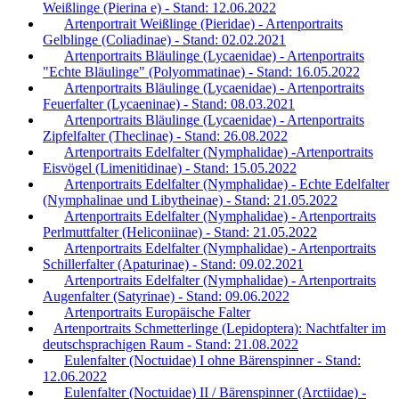
Weißlinge (Pierina e) - Stand: 12.06.2022
Artenportrait Weißlinge (Pieridae) - Artenportraits
Gelblinge (Coliadinae) - Stand: 02.02.2021
Artenportraits Bläulinge (Lycaenidae) - Artenportraits
"Echte Bläulinge" (Polyommatinae) - Stand: 16.05.2022
Artenportraits Bläulinge (Lycaenidae) - Artenportraits
Feuerfalter (Lycaeninae) - Stand: 08.03.2021
Artenportraits Bläulinge (Lycaenidae) - Artenportraits
Zipfelfalter (Theclinae) - Stand: 26.08.2022
Artenportraits Edelfalter (Nymphalidae) -Artenportraits
Eisvögel (Limenitidinae) - Stand: 15.05.2022
Artenportraits Edelfalter (Nymphalidae) - Echte Edelfalter
(Nymphalinae und Libytheinae) - Stand: 21.05.2022
Artenportraits Edelfalter (Nymphalidae) - Artenportraits
Perlmuttfalter (Heliconiinae) - Stand: 21.05.2022
Artenportraits Edelfalter (Nymphalidae) - Artenportraits
Schillerfalter (Apaturinae) - Stand: 09.02.2021
Artenportraits Edelfalter (Nymphalidae) - Artenportraits
Augenfalter (Satyrinae) - Stand: 09.06.2022
Artenportraits Europäische Falter
Artenportraits Schmetterlinge (Lepidoptera): Nachtfalter im
deutschsprachigen Raum - Stand: 21.08.2022
Eulenfalter (Noctuidae) I ohne Bärenspinner - Stand:
12.06.2022
Eulenfalter (Noctuidae) II / Bärenspinner (Arctiidae) -