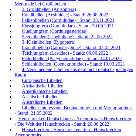
Merkmale bei Großlibellen
2. Großlibellen (Anisoptera)
Edellibellen (Aeshnidae) - Stand: 26.08.2022
Falkenlibellen (Corduliidae) - Stand: 28.11.2021
Flussjungfern (Gomphidae) - Stand: 20.06.2021
Quelljungfern (Cordulegasteridae)
Segellibellen (Libellulidae) - Stand: 22.06.2022
3. Kleinlibellen (Zygoptera)
Prachtlibellen (Calopterygidae) - Stand: 02.02.2021
Teichjungfern (Lestidae) - Stand: 06.06.2022
Federlibellen (Platycnemididae) - Stand: 24.01.2022
Schlanklibellen (Coenagrionidae) - Stand: 10.03.2021
4. Verschiedene Libellen aus dem nicht deutschsprachigen
Raum
Europäische Libellen
Afrikanische Libellen
Amerikanische Libellen
Asiatische Libellen
Australische Libellen
Libellen: Interessante Beobachtungen und Monographien
- Stand: 21.05.2022
Heuschrecken Deutschlands - Artenportraits Heuschrecken
- Die Welt der Heuschrecken - Stand: 20.06.2022
Heuschrecken - Heuschreckenarten - Heuschrecken
Artenportraits