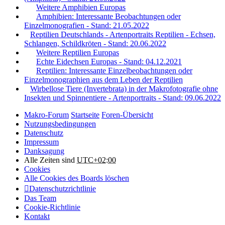
Weitere Amphibien Europas
Amphibien: Interessante Beobachtungen oder
Einzelmonografien - Stand: 21.05.2022
Reptilien Deutschlands - Artenportraits Reptilien - Echsen,
Schlangen, Schildkröten - Stand: 20.06.2022
Weitere Reptilien Europas
Echte Eidechsen Europas - Stand: 04.12.2021
Reptilien: Interessante Einzelbeobachtungen oder
Einzelmonographien aus dem Leben der Reptilien
Wirbellose Tiere (Invertebrata) in der Makrofotografie ohne
Insekten und Spinnentiere - Artenportraits - Stand: 09.06.2022
Makro-Forum
Startseite
Foren-Übersicht
Nutzungsbedingungen
Datenschutz
Impressum
Danksagung
Alle Zeiten sind
UTC+02:00
Cookies
Alle Cookies des Boards löschen
Datenschutzrichtlinie
Das Team
Cookie-Richtlinie
Kontakt