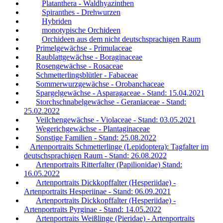
Platanthera - Waldhyazinthen
Spiranthes - Drehwurzen
Hybriden
monotypische Orchideen
Orchideen aus dem nicht deutschsprachigen Raum
Primelgewächse - Primulaceae
Raublattgewächse - Boraginaceae
Rosengewächse - Rosaceae
Schmetterlingsblütler - Fabaceae
Sommerwurzgewächse - Orobanchaceae
Spargelgewächse - Asparagaceae - Stand: 15.04.2021
Storchschnabelgewächse - Geraniaceae - Stand:
25.02.2022
Veilchengewächse - Violaceae - Stand: 03.05.2021
Wegerichgewächse - Plantaginaceae
Sonstige Familien - Stand: 25.08.2022
Artenportraits Schmetterlinge (Lepidoptera): Tagfalter im
deutschsprachigen Raum - Stand: 26.08.2022
Artenportraits Ritterfalter (Papilionidae) Stand:
16.05.2022
Artenportraits Dickkopffalter (Hesperiidae) -
Artenportraits Hesperiinae - Stand: 06.09.2021
Artenportraits Dickkopffalter (Hesperiidae) -
Artenportraits Pyrginae - Stand: 14.05.2022
Artenportraits Weißlinge (Pieridae) - Artenportraits