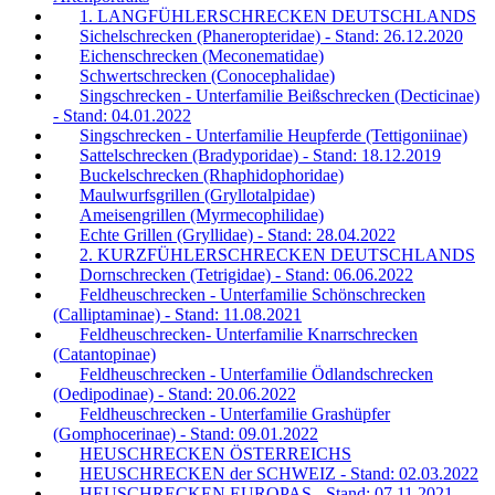
1. LANGFÜHLERSCHRECKEN DEUTSCHLANDS
Sichelschrecken (Phaneropteridae) - Stand: 26.12.2020
Eichenschrecken (Meconematidae)
Schwertschrecken (Conocephalidae)
Singschrecken - Unterfamilie Beißschrecken (Decticinae)
- Stand: 04.01.2022
Singschrecken - Unterfamilie Heupferde (Tettigoniinae)
Sattelschrecken (Bradyporidae) - Stand: 18.12.2019
Buckelschrecken (Rhaphidophoridae)
Maulwurfsgrillen (Gryllotalpidae)
Ameisengrillen (Myrmecophilidae)
Echte Grillen (Gryllidae) - Stand: 28.04.2022
2. KURZFÜHLERSCHRECKEN DEUTSCHLANDS
Dornschrecken (Tetrigidae) - Stand: 06.06.2022
Feldheuschrecken - Unterfamilie Schönschrecken
(Calliptaminae) - Stand: 11.08.2021
Feldheuschrecken- Unterfamilie Knarrschrecken
(Catantopinae)
Feldheuschrecken - Unterfamilie Ödlandschrecken
(Oedipodinae) - Stand: 20.06.2022
Feldheuschrecken - Unterfamilie Grashüpfer
(Gomphocerinae) - Stand: 09.01.2022
HEUSCHRECKEN ÖSTERREICHS
HEUSCHRECKEN der SCHWEIZ - Stand: 02.03.2022
HEUSCHRECKEN EUROPAS - Stand: 07.11.2021