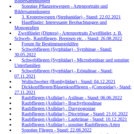
Bildersammlungen
Sonstige Pflanzenwespen - Artenportraits und
Bildersammlungen
3. Kronenwespen (Stephanidae) - Stand: 22.02.2021
Hautflügler: Interessante Beobachtungen und
Monografien
Zweiflügler (Diptera) - Artenportraits Zweiflügler, z. B.
Schweb-, Raubfliegen, Bremsen etc. - Stand: 26.08.2022
Forum für Bestimmungshilfen
Schwebfliegen (Syrphidae) - Syrphinae - Stand:
30.05.2022
Schwebfliegen (Syrphidae) - Microdontinae und sonstige
Unterfamilien
Schwebfliegen (Syrphidae) - Eristalinae - Stand:
07.11.2021
Wollschweber (Bombyliidae) - Stand: 04.12.2021
Dickkopffliegen/Blasenkopffliegen - (Conopidae) - Stand:
27.11.2021
Raubfliegen (Asilidae) - Asilinae - Stand: 06.06.2022
Raubfliegen (Asilidae) - Brachyrhopalinae
Raubfliegen (Asilidae) - Dasypogoniae
Raubfliegen (Asilidae) - Dioctriinae - Stand: 21.01.2022
Raubfliegen (Asilidae) - Laphriinae - Stand: 10.12.2021
Raubfliegen (Asilidae) - sonstige Raubfliegen-Arten
Sonstige Fliegen - Stand: 22.08.2022