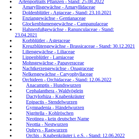
Artenportraits Pflanzen - Stand: 25.08.2022
Amaryllisgewächse - Amaryllidaceae
Doldenblütler - Apiaceae - Stand: 23.10.2021
Enziangewächse - Gentianaceae
Glockenblumengewächse - Campanulaceae
Hahnenfußgewächse - Ranunculaceae - Stand:
23.04.2021
Korbblütler - Asteraceae
Kreuzblütengewächse - Brassicaceae - Stand: 30.12.2021
Liliengewächse - Liliaceae
Lippenblütler - Lamiaceae
Mohngewächse - Papaveraceae
Nachtkerzengewächse - Onagraceae
Nelkengewächse - Caryophyllaceae
Orchideen - Orchidaceae - Stand: 12.06.2022
Anacamptis - Hundswurzen
Cephalanthera - Waldvöglein
Dactylorhiza - Knabenkräuter
Epipactis - Stendelwurzen
Gymnadenia - Händelwurzen
Nigritella - Kohlröschen
Neotinea - kein deutscher Name
Neottia - Nestwurzen
Ophrys - Ragwurzen
Orchis - Knabenkräuter i. e.S. - Stand: 12.06.2022