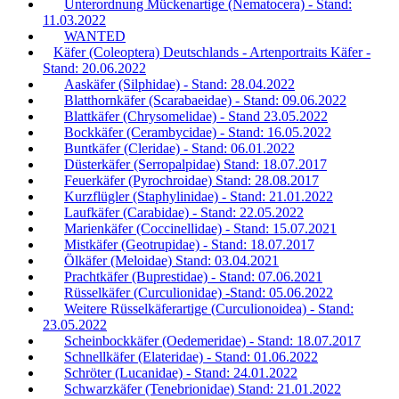
Unterordnung Mückenartige (Nematocera) - Stand:
11.03.2022
WANTED
Käfer (Coleoptera) Deutschlands - Artenportraits Käfer -
Stand: 20.06.2022
Aaskäfer (Silphidae) - Stand: 28.04.2022
Blatthornkäfer (Scarabaeidae) - Stand: 09.06.2022
Blattkäfer (Chrysomelidae) - Stand 23.05.2022
Bockkäfer (Cerambycidae) - Stand: 16.05.2022
Buntkäfer (Cleridae) - Stand: 06.01.2022
Düsterkäfer (Serropalpidae) Stand: 18.07.2017
Feuerkäfer (Pyrochroidae) Stand: 28.08.2017
Kurzflügler (Staphylinidae) - Stand: 21.01.2022
Laufkäfer (Carabidae) - Stand: 22.05.2022
Marienkäfer (Coccinellidae) - Stand: 15.07.2021
Mistkäfer (Geotrupidae) - Stand: 18.07.2017
Ölkäfer (Meloidae) Stand: 03.04.2021
Prachtkäfer (Buprestidae) - Stand: 07.06.2021
Rüsselkäfer (Curculionidae) -Stand: 05.06.2022
Weitere Rüsselkäferartige (Curculionoidea) - Stand:
23.05.2022
Scheinbockkäfer (Oedemeridae) - Stand: 18.07.2017
Schnellkäfer (Elateridae) - Stand: 01.06.2022
Schröter (Lucanidae) - Stand: 24.01.2022
Schwarzkäfer (Tenebrionidae) Stand: 21.01.2022