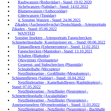
Raubwanzen (Reduviidae) - Stand: 19.02.2020
Sichelwanzen (Nabidae) - Stand: 14.02.2022
Blumenwanzen (Anthocoridae)
Gitterwanzen (Tingidae)
4. Sonstige Wanzen - Stand: 24.06.2021
Zikaden (Auchenorrhyncha) Deutschlands - Artenportraits
Zikaden - Stand: 05.06.2022
WANTED
Sonstige Insekten - Artenportraits Fangschrecken,
Schmetterlingshafte, Kugelspringer etc. - Stand: 09.06.2022
Eintagsfliegen (Ephemeroptera) - Stand: 12.02.2021
Fangschrecken (Mantodea) - Stand: 13.10.2021
Schaben (Blattodea)
Ohrwürmer (Dermaptera)
Gespenst- und Stabschrecken (Phasmida)
Schnabelhafte (Mecoptera)
Netzflüglerartige - Großflügler (Megaloptera) -
Schlammfliegen (Sialidae) - Stand: 18.04.2022
Netzflüglerartige - Kamelhalsfliegen (Raphidioptera) -
Stand: 07.05.2022
Netzflüglerartige - Netzflügler (Neuroptera) -
Schmetterlingshafte (Ascalaphidae)
Netzflüglerartige - Netzflügler (Neuroptera) -
Ameisenjungfern (Myrmeleontidae) - Stand: 11.03.2022
Netzflüglerartige - Netzflügler (Neuroptera) - Bachhafte