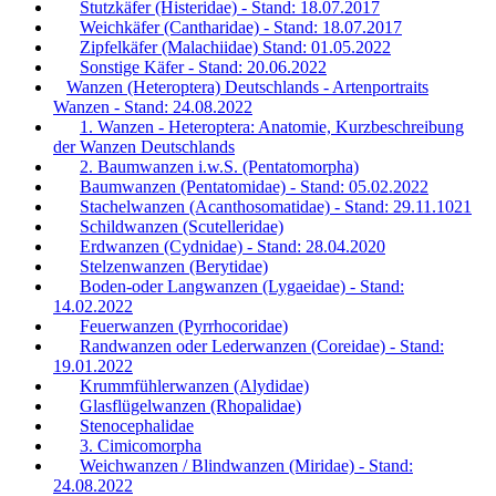
Stutzkäfer (Histeridae) - Stand: 18.07.2017
Weichkäfer (Cantharidae) - Stand: 18.07.2017
Zipfelkäfer (Malachiidae) Stand: 01.05.2022
Sonstige Käfer - Stand: 20.06.2022
Wanzen (Heteroptera) Deutschlands - Artenportraits
Wanzen - Stand: 24.08.2022
1. Wanzen - Heteroptera: Anatomie, Kurzbeschreibung
der Wanzen Deutschlands
2. Baumwanzen i.w.S. (Pentatomorpha)
Baumwanzen (Pentatomidae) - Stand: 05.02.2022
Stachelwanzen (Acanthosomatidae) - Stand: 29.11.1021
Schildwanzen (Scutelleridae)
Erdwanzen (Cydnidae) - Stand: 28.04.2020
Stelzenwanzen (Berytidae)
Boden-oder Langwanzen (Lygaeidae) - Stand:
14.02.2022
Feuerwanzen (Pyrrhocoridae)
Randwanzen oder Lederwanzen (Coreidae) - Stand:
19.01.2022
Krummfühlerwanzen (Alydidae)
Glasflügelwanzen (Rhopalidae)
Stenocephalidae
3. Cimicomorpha
Weichwanzen / Blindwanzen (Miridae) - Stand:
24.08.2022