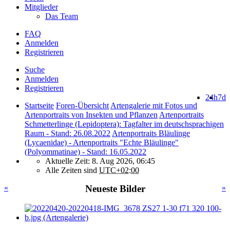
Mitglieder
Das Team
FAQ
Anmelden
Registrieren
Suche
Anmelden
Registrieren
24h
7d
Startseite
Foren-Übersicht
Artengalerie mit Fotos und
Artenportraits von Insekten und Pflanzen
Artenportraits
Schmetterlinge (Lepidoptera): Tagfalter im deutschsprachigen
Raum - Stand: 26.08.2022
Artenportraits Bläulinge
(Lycaenidae) - Artenportraits "Echte Bläulinge"
(Polyommatinae) - Stand: 16.05.2022
Aktuelle Zeit: 8. Aug 2026, 06:45
Alle Zeiten sind
UTC+02:00
«
Neueste Bilder
»