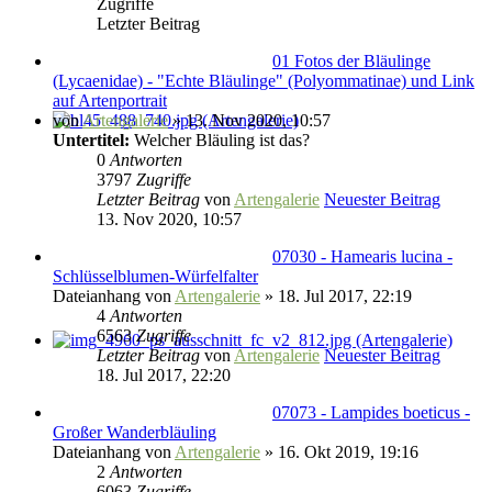
Zugriffe
Letzter Beitrag
01 Fotos der Bläulinge
(Lycaenidae) - "Echte Bläulinge" (Polyommatinae) und Link
auf Artenportrait
von
Artengalerie
» 13. Nov 2020, 10:57
Untertitel:
Welcher Bläuling ist das?
0
Antworten
3797
Zugriffe
Letzter Beitrag
von
Artengalerie
Neuester Beitrag
13. Nov 2020, 10:57
07030 - Hamearis lucina -
Schlüsselblumen-Würfelfalter
Dateianhang
von
Artengalerie
» 18. Jul 2017, 22:19
4
Antworten
6563
Zugriffe
Letzter Beitrag
von
Artengalerie
Neuester Beitrag
18. Jul 2017, 22:20
07073 - Lampides boeticus -
Großer Wanderbläuling
Dateianhang
von
Artengalerie
» 16. Okt 2019, 19:16
2
Antworten
6063
Zugriffe