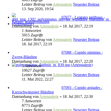
Letzter Beitrag
von
Artengalerie
Neuester Beitrag
13. Sep 2020, 19:54
07077 - Leptotes pirithous -
Kleiner Wanderbläuling
Dateianhang
von
Artengalerie
» 18. Jul 2017, 22:19
1
Antworten
5915
Zugriffe
Letzter Beitrag
von
Artengalerie
Neuester Beitrag
18. Jul 2017, 22:19
07088 - Cupido minimus -
Zwerg-Bläuling
Dateianhang
von
Artengalerie
» 18. Jul 2017, 22:20
5
Antworten
10627
Zugriffe
Letzter Beitrag
von
Artengalerie
Neuester Beitrag
11. Mai 2022, 22:27
07093 - Cupido argiades -
Kurzschwänziger Bläuling
Dateianhang
von
Artengalerie
» 18. Jul 2017, 22:30
7
Antworten
8773
Zugriffe
Letzter Beitrag
von
Artengalerie
Neuester Beitrag