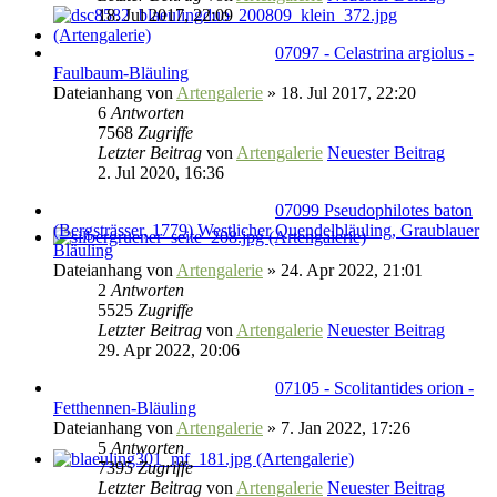
18. Jul 2017, 22:09
07097 - Celastrina argiolus -
Faulbaum-Bläuling
Dateianhang
von
Artengalerie
» 18. Jul 2017, 22:20
6
Antworten
7568
Zugriffe
Letzter Beitrag
von
Artengalerie
Neuester Beitrag
2. Jul 2020, 16:36
07099 Pseudophilotes baton
(Bergsträsser, 1779) Westlicher Quendelbläuling, Graublauer
Bläuling
Dateianhang
von
Artengalerie
» 24. Apr 2022, 21:01
2
Antworten
5525
Zugriffe
Letzter Beitrag
von
Artengalerie
Neuester Beitrag
29. Apr 2022, 20:06
07105 - Scolitantides orion -
Fetthennen-Bläuling
Dateianhang
von
Artengalerie
» 7. Jan 2022, 17:26
5
Antworten
7395
Zugriffe
Letzter Beitrag
von
Artengalerie
Neuester Beitrag