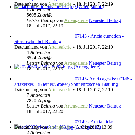
Dateianhang
von
Artengalerie
» 18. Jul 2017, 22:19
1
Antworten
5605
Zugriffe
Letzter Beitrag
von
Artengalerie
Neuester Beitrag
18. Jul 2017, 22:19
07143 - Aricia eumedon -
Storchschnabel-Bläuling
Dateianhang
von
Artengalerie
» 18. Jul 2017, 22:19
4
Antworten
6524
Zugriffe
Letzter Beitrag
von
Artengalerie
Neuester Beitrag
18. Jul 2017, 22:19
07145- Aricia agestis/ 07146 -
artaxerxes - (Kleiner/Großer) Sonnenröschen-Bläuling
Dateianhang
von
Artengalerie
» 18. Jul 2017, 22:19
7
Antworten
7820
Zugriffe
Letzter Beitrag
von
Artengalerie
Neuester Beitrag
18. Jul 2017, 22:20
07149 - Aricia nicias
Dateianhang
von
Artengalerie
» 6. Okt 2017, 13:39
2
Antworten