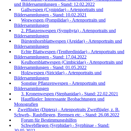
und Bildersammlungen - Stand: 12.02.2022
Gallwespen (Cynipidae) - Artenportraits und
Bildersammlungen - Stand: 10.02.2021
Wegwespen (Pompilidae) - Artenportraits und
Bildersammlungen
2. Pflanzenwespen (Symphyta) - Artenportraits und
Bildersammlungen
Bürstenhornblattwespen (Argidae) - Artenportraits und
Bildersammlungen
Echte Blattwespen (Tenthredinidae) - Artenportraits und
Bildersammlungen - Stand: 17.04.2022
Keulhornblattwespen (Cimbicidae) - Artenportraits und
Bildersammlungen - Stand: 01.05.2022
Holzwespen (Siricidae) - Artenportraits und
Bildersammlungen
Sonstige Pflanzenwespen - Artenportraits und
Bildersammlungen
3. Kronenwespen (Stephanidae) - Stand: 22.02.2021
Hautflügler: Interessante Beobachtungen und
Monografien
Zweiflügler (Diptera) - Artenportraits Zweiflügler, z. B.
Schweb-, Raubfliegen, Bremsen etc. - Stand: 26.08.2022
Forum für Bestimmungshilfen
Schwebfliegen (Syrphidae) - Syrphinae - Stand:
30.05.2022