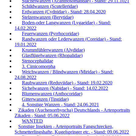
Stachelwanzen (Acanthosomatidae) - Stand: 29.11.1021
Schildwanzen (Scutelleridae)
Erdwanzen (Cydnidae) - Stand: 28.04.2020
Stelzenwanzen (Berytidae)
Boden-oder Langwanzen (Lygaeidae) - Stand:
14.02.2022
Feuerwanzen (Pyrrhocoridae)
Randwanzen oder Lederwanzen (Coreidae) - Stand:
19.01.2022
Krummfühlerwanzen (Alydidae)
Glasflügelwanzen (Rhopalidae)
Stenocephalidae
3. Cimicomorpha
Weichwanzen / Blindwanzen (Miridae) - Stand:
24.08.2022
Raubwanzen (Reduviidae) - Stand: 19.02.2020
Sichelwanzen (Nabidae) - Stand: 14.02.2022
Blumenwanzen (Anthocoridae)
Gitterwanzen (Tingidae)
4. Sonstige Wanzen - Stand: 24.06.2021
Zikaden (Auchenorrhyncha) Deutschlands - Artenportraits
Zikaden - Stand: 05.06.2022
WANTED
Sonstige Insekten - Artenportraits Fangschrecken,
Schmetterlingshafte, Kugelspringer etc. - Stand: 09.06.2022