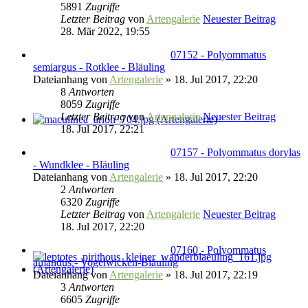
5891
Zugriffe
Letzter Beitrag
von
Artengalerie
Neuester Beitrag
28. Mär 2022, 19:55
07152 - Polyommatus
semiargus - Rotklee - Bläuling
Dateianhang
von
Artengalerie
» 18. Jul 2017, 22:20
8
Antworten
8059
Zugriffe
Letzter Beitrag
von
Artengalerie
Neuester Beitrag
18. Jul 2017, 22:21
07157 - Polyommatus dorylas
- Wundklee - Bläuling
Dateianhang
von
Artengalerie
» 18. Jul 2017, 22:20
2
Antworten
6320
Zugriffe
Letzter Beitrag
von
Artengalerie
Neuester Beitrag
18. Jul 2017, 22:20
07160 - Polyommatus
amandus - Vogelwicken-Bläuling
Dateianhang
von
Artengalerie
» 18. Jul 2017, 22:19
3
Antworten
6605
Zugriffe