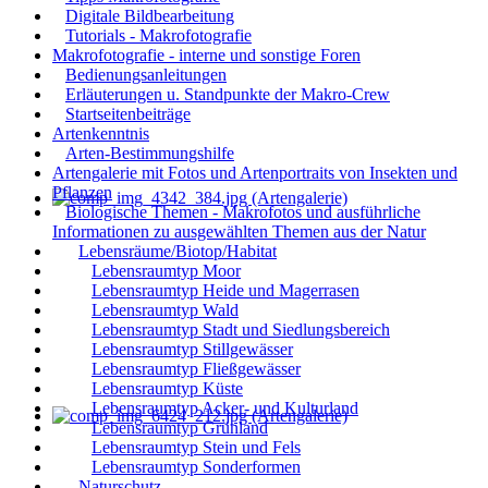
Digitale Bildbearbeitung
Tutorials - Makrofotografie
Makrofotografie - interne und sonstige Foren
Bedienungsanleitungen
Erläuterungen u. Standpunkte der Makro-Crew
Startseitenbeiträge
Artenkenntnis
Arten-Bestimmungshilfe
Artengalerie mit Fotos und Artenportraits von Insekten und
Pflanzen
Biologische Themen - Makrofotos und ausführliche
Informationen zu ausgewählten Themen aus der Natur
Lebensräume/Biotop/Habitat
Lebensraumtyp Moor
Lebensraumtyp Heide und Magerrasen
Lebensraumtyp Wald
Lebensraumtyp Stadt und Siedlungsbereich
Lebensraumtyp Stillgewässer
Lebensraumtyp Fließgewässer
Lebensraumtyp Küste
Lebensraumtyp Acker- und Kulturland
Lebensraumtyp Grünland
Lebensraumtyp Stein und Fels
Lebensraumtyp Sonderformen
Naturschutz