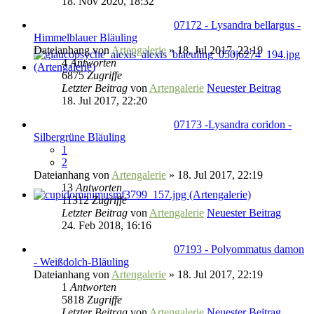
18. Nov 2020, 18:32
07172 - Lysandra bellargus -
Himmelblauer Bläuling
Dateianhang
von
Artengalerie
» 18. Jul 2017, 22:19
4
Antworten
6875
Zugriffe
Letzter Beitrag
von
Artengalerie
Neuester Beitrag
18. Jul 2017, 22:20
07173 -Lysandra coridon -
Silbergrüne Bläuling
1
2
Dateianhang
von
Artengalerie
» 18. Jul 2017, 22:19
13
Antworten
11312
Zugriffe
Letzter Beitrag
von
Artengalerie
Neuester Beitrag
24. Feb 2018, 16:16
07193 - Polyommatus damon
- Weißdolch-Bläuling
Dateianhang
von
Artengalerie
» 18. Jul 2017, 22:19
1
Antworten
5818
Zugriffe
Letzter Beitrag
von
Artengalerie
Neuester Beitrag