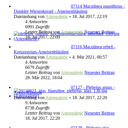
07114 Maculinea nausithous -
Dunkler Wiesenknopf - Ameisenbläuling
Dateianhang
von
Artengalerie
» 18. Jul 2017, 22:19
4
Antworten
6991
Zugriffe
Letzter Beitrag
von
Artengalerie
Neuester Beitrag
18. Jul 2017, 22:09
07116 Maculinea rebeli -
Kreuzenzian-Ameisenbläuling
Dateianhang
von
Artengalerie
» 4. Mär 2021, 00:57
4
Antworten
6679
Zugriffe
Letzter Beitrag
von
Artengalerie
Neuester Beitrag
28. Mär 2022, 18:04
07127 - Plebejus argus -
Argus-Bläuling
Dateianhang
von
Artengalerie
» 18. Jul 2017, 22:20
9
Antworten
8738
Zugriffe
Letzter Beitrag
von
Artengalerie
Neuester Beitrag
18. Jul 2017, 22:20
07128 - Plebejus idas -