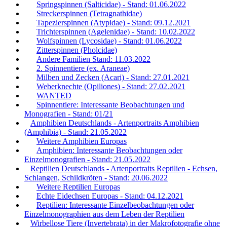
Springspinnen (Salticidae) - Stand: 01.06.2022
Streckerspinnen (Tetragnathidae)
Tapezierspinnen (Atypidae) - Stand: 09.12.2021
Trichterspinnen (Agelenidae) - Stand: 10.02.2022
Wolfspinnen (Lycosidae) - Stand: 01.06.2022
Zitterspinnen (Pholcidae)
Andere Familien Stand: 11.03.2022
2. Spinnentiere (ex. Araneae)
Milben und Zecken (Acari) - Stand: 27.01.2021
Weberknechte (Opiliones) - Stand: 27.02.2021
WANTED
Spinnentiere: Interessante Beobachtungen und
Monografien - Stand: 01/21
Amphibien Deutschlands - Artenportraits Amphibien
(Amphibia) - Stand: 21.05.2022
Weitere Amphibien Europas
Amphibien: Interessante Beobachtungen oder
Einzelmonografien - Stand: 21.05.2022
Reptilien Deutschlands - Artenportraits Reptilien - Echsen,
Schlangen, Schildkröten - Stand: 20.06.2022
Weitere Reptilien Europas
Echte Eidechsen Europas - Stand: 04.12.2021
Reptilien: Interessante Einzelbeobachtungen oder
Einzelmonographien aus dem Leben der Reptilien
Wirbellose Tiere (Invertebrata) in der Makrofotografie ohne