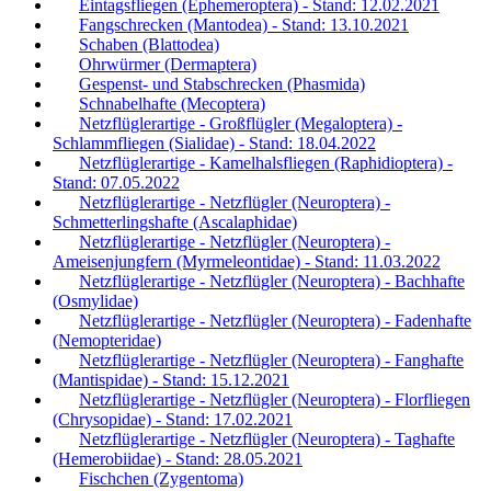
Eintagsfliegen (Ephemeroptera) - Stand: 12.02.2021
Fangschrecken (Mantodea) - Stand: 13.10.2021
Schaben (Blattodea)
Ohrwürmer (Dermaptera)
Gespenst- und Stabschrecken (Phasmida)
Schnabelhafte (Mecoptera)
Netzflüglerartige - Großflügler (Megaloptera) -
Schlammfliegen (Sialidae) - Stand: 18.04.2022
Netzflüglerartige - Kamelhalsfliegen (Raphidioptera) -
Stand: 07.05.2022
Netzflüglerartige - Netzflügler (Neuroptera) -
Schmetterlingshafte (Ascalaphidae)
Netzflüglerartige - Netzflügler (Neuroptera) -
Ameisenjungfern (Myrmeleontidae) - Stand: 11.03.2022
Netzflüglerartige - Netzflügler (Neuroptera) - Bachhafte
(Osmylidae)
Netzflüglerartige - Netzflügler (Neuroptera) - Fadenhafte
(Nemopteridae)
Netzflüglerartige - Netzflügler (Neuroptera) - Fanghafte
(Mantispidae) - Stand: 15.12.2021
Netzflüglerartige - Netzflügler (Neuroptera) - Florfliegen
(Chrysopidae) - Stand: 17.02.2021
Netzflüglerartige - Netzflügler (Neuroptera) - Taghafte
(Hemerobiidae) - Stand: 28.05.2021
Fischchen (Zygentoma)