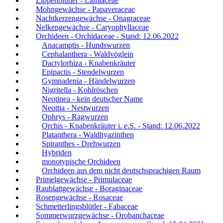
Lippenblütler - Lamiaceae
Mohngewächse - Papaveraceae
Nachtkerzengewächse - Onagraceae
Nelkengewächse - Caryophyllaceae
Orchideen - Orchidaceae - Stand: 12.06.2022
Anacamptis - Hundswurzen
Cephalanthera - Waldvöglein
Dactylorhiza - Knabenkräuter
Epipactis - Stendelwurzen
Gymnadenia - Händelwurzen
Nigritella - Kohlröschen
Neotinea - kein deutscher Name
Neottia - Nestwurzen
Ophrys - Ragwurzen
Orchis - Knabenkräuter i. e.S. - Stand: 12.06.2022
Platanthera - Waldhyazinthen
Spiranthes - Drehwurzen
Hybriden
monotypische Orchideen
Orchideen aus dem nicht deutschsprachigen Raum
Primelgewächse - Primulaceae
Raublattgewächse - Boraginaceae
Rosengewächse - Rosaceae
Schmetterlingsblütler - Fabaceae
Sommerwurzgewächse - Orobanchaceae