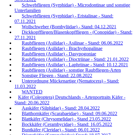
Schwebfliegen (Syrphidae) - Microdontinae und sonstige
Unterfamilien
Schwebfliegen (Syrphidae) - Eristalinae - Stand:
07.11.2021
Wollschweber (Bombyliidae) - Stand: 04.12.2021
Dickkopffliegen/Blasenkopffliegen - (Conopidae) - Stand:
27.11.2021
Raubfliegen (Asilidae) - Asilinae - Stand: 06.06.2022
Raubfliegen (Asilidae) - Brachyrhopalinae
Raubfliegen (Asilidae) - Dasypogoniae
Raubfliegen (Asilidae) - Dioctriinae - Stand: 21.01.2022
Raubfliegen (Asilidae) - Laphriinae - Stand: 10.12.2021
Raubfliegen (Asilidae) - sonstige Raubfliegen-Arten
Sonstige Fliegen - Stand: 22.08.2022
Unterordnung Mückenartige (Nematocera) - Stand:
11.03.2022
WANTED
Käfer (Coleoptera) Deutschlands - Artenportraits Käfer -
Stand: 20.06.2022
Aaskäfer (Silphidae) - Stand: 28.04.2022
Blatthornkäfer (Scarabaeidae) - Stand: 09.06.2022
Blattkäfer (Chrysomelidae) - Stand 23.05.2022
Bockkäfer (Cerambycidae) - Stand: 16.05.2022
Buntkäfer (Cleridae) - Stand: 06.01.2022