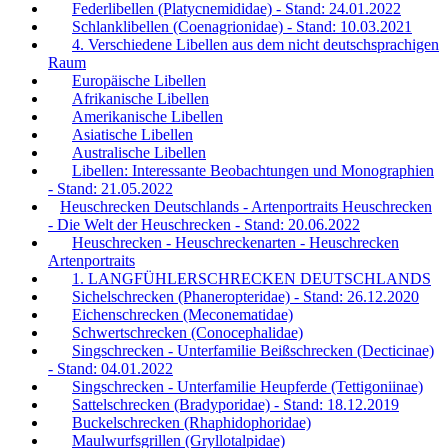
Federlibellen (Platycnemididae) - Stand: 24.01.2022
Schlanklibellen (Coenagrionidae) - Stand: 10.03.2021
4. Verschiedene Libellen aus dem nicht deutschsprachigen
Raum
Europäische Libellen
Afrikanische Libellen
Amerikanische Libellen
Asiatische Libellen
Australische Libellen
Libellen: Interessante Beobachtungen und Monographien
- Stand: 21.05.2022
Heuschrecken Deutschlands - Artenportraits Heuschrecken
- Die Welt der Heuschrecken - Stand: 20.06.2022
Heuschrecken - Heuschreckenarten - Heuschrecken
Artenportraits
1. LANGFÜHLERSCHRECKEN DEUTSCHLANDS
Sichelschrecken (Phaneropteridae) - Stand: 26.12.2020
Eichenschrecken (Meconematidae)
Schwertschrecken (Conocephalidae)
Singschrecken - Unterfamilie Beißschrecken (Decticinae)
- Stand: 04.01.2022
Singschrecken - Unterfamilie Heupferde (Tettigoniinae)
Sattelschrecken (Bradyporidae) - Stand: 18.12.2019
Buckelschrecken (Rhaphidophoridae)
Maulwurfsgrillen (Gryllotalpidae)