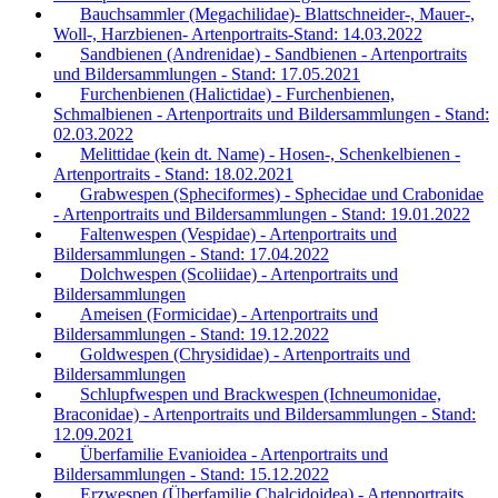
Bauchsammler (Megachilidae)- Blattschneider-, Mauer-,
Woll-, Harzbienen- Artenportraits-Stand: 14.03.2022
Sandbienen (Andrenidae) - Sandbienen - Artenportraits
und Bildersammlungen - Stand: 17.05.2021
Furchenbienen (Halictidae) - Furchenbienen,
Schmalbienen - Artenportraits und Bildersammlungen - Stand:
02.03.2022
Melittidae (kein dt. Name) - Hosen-, Schenkelbienen -
Artenportraits - Stand: 18.02.2021
Grabwespen (Spheciformes) - Sphecidae und Crabonidae
- Artenportraits und Bildersammlungen - Stand: 19.01.2022
Faltenwespen (Vespidae) - Artenportraits und
Bildersammlungen - Stand: 17.04.2022
Dolchwespen (Scoliidae) - Artenportraits und
Bildersammlungen
Ameisen (Formicidae) - Artenportraits und
Bildersammlungen - Stand: 19.12.2022
Goldwespen (Chrysididae) - Artenportraits und
Bildersammlungen
Schlupfwespen und Brackwespen (Ichneumonidae,
Braconidae) - Artenportraits und Bildersammlungen - Stand:
12.09.2021
Überfamilie Evanioidea - Artenportraits und
Bildersammlungen - Stand: 15.12.2022
Erzwespen (Überfamilie Chalcidoidea) - Artenportraits