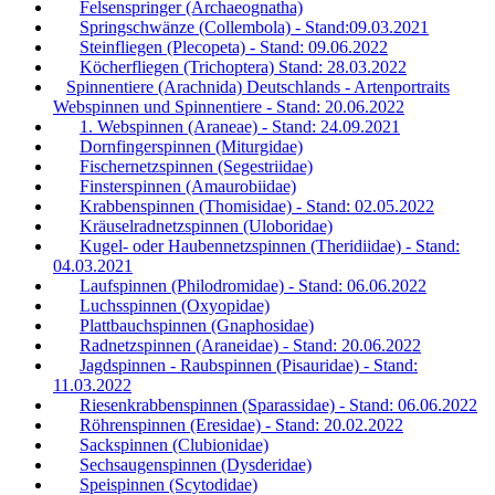
Felsenspringer (Archaeognatha)
Springschwänze (Collembola) - Stand:09.03.2021
Steinfliegen (Plecopeta) - Stand: 09.06.2022
Köcherfliegen (Trichoptera) Stand: 28.03.2022
Spinnentiere (Arachnida) Deutschlands - Artenportraits
Webspinnen und Spinnentiere - Stand: 20.06.2022
1. Webspinnen (Araneae) - Stand: 24.09.2021
Dornfingerspinnen (Miturgidae)
Fischernetzspinnen (Segestriidae)
Finsterspinnen (Amaurobiidae)
Krabbenspinnen (Thomisidae) - Stand: 02.05.2022
Kräuselradnetzspinnen (Uloboridae)
Kugel- oder Haubennetzspinnen (Theridiidae) - Stand:
04.03.2021
Laufspinnen (Philodromidae) - Stand: 06.06.2022
Luchsspinnen (Oxyopidae)
Plattbauchspinnen (Gnaphosidae)
Radnetzspinnen (Araneidae) - Stand: 20.06.2022
Jagdspinnen - Raubspinnen (Pisauridae) - Stand:
11.03.2022
Riesenkrabbenspinnen (Sparassidae) - Stand: 06.06.2022
Röhrenspinnen (Eresidae) - Stand: 20.02.2022
Sackspinnen (Clubionidae)
Sechsaugenspinnen (Dysderidae)
Speispinnen (Scytodidae)