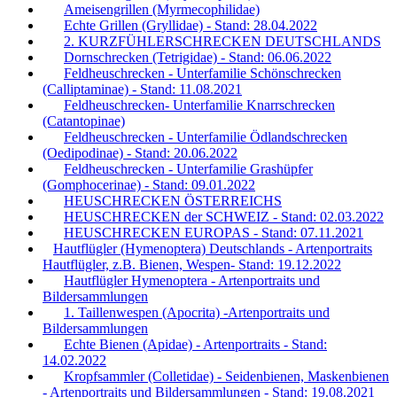
Ameisengrillen (Myrmecophilidae)
Echte Grillen (Gryllidae) - Stand: 28.04.2022
2. KURZFÜHLERSCHRECKEN DEUTSCHLANDS
Dornschrecken (Tetrigidae) - Stand: 06.06.2022
Feldheuschrecken - Unterfamilie Schönschrecken
(Calliptaminae) - Stand: 11.08.2021
Feldheuschrecken- Unterfamilie Knarrschrecken
(Catantopinae)
Feldheuschrecken - Unterfamilie Ödlandschrecken
(Oedipodinae) - Stand: 20.06.2022
Feldheuschrecken - Unterfamilie Grashüpfer
(Gomphocerinae) - Stand: 09.01.2022
HEUSCHRECKEN ÖSTERREICHS
HEUSCHRECKEN der SCHWEIZ - Stand: 02.03.2022
HEUSCHRECKEN EUROPAS - Stand: 07.11.2021
Hautflügler (Hymenoptera) Deutschlands - Artenportraits
Hautflügler, z.B. Bienen, Wespen- Stand: 19.12.2022
Hautflügler Hymenoptera - Artenportraits und
Bildersammlungen
1. Taillenwespen (Apocrita) -Artenportraits und
Bildersammlungen
Echte Bienen (Apidae) - Artenportraits - Stand:
14.02.2022
Kropfsammler (Colletidae) - Seidenbienen, Maskenbienen
- Artenportraits und Bildersammlungen - Stand: 19.08.2021