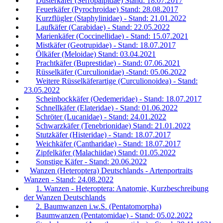
Düsterkäfer (Serropalpidae) Stand: 18.07.2017
Feuerkäfer (Pyrochroidae) Stand: 28.08.2017
Kurzflügler (Staphylinidae) - Stand: 21.01.2022
Laufkäfer (Carabidae) - Stand: 22.05.2022
Marienkäfer (Coccinellidae) - Stand: 15.07.2021
Mistkäfer (Geotrupidae) - Stand: 18.07.2017
Ölkäfer (Meloidae) Stand: 03.04.2021
Prachtkäfer (Buprestidae) - Stand: 07.06.2021
Rüsselkäfer (Curculionidae) -Stand: 05.06.2022
Weitere Rüsselkäferartige (Curculionoidea) - Stand:
23.05.2022
Scheinbockkäfer (Oedemeridae) - Stand: 18.07.2017
Schnellkäfer (Elateridae) - Stand: 01.06.2022
Schröter (Lucanidae) - Stand: 24.01.2022
Schwarzkäfer (Tenebrionidae) Stand: 21.01.2022
Stutzkäfer (Histeridae) - Stand: 18.07.2017
Weichkäfer (Cantharidae) - Stand: 18.07.2017
Zipfelkäfer (Malachiidae) Stand: 01.05.2022
Sonstige Käfer - Stand: 20.06.2022
Wanzen (Heteroptera) Deutschlands - Artenportraits
Wanzen - Stand: 24.08.2022
1. Wanzen - Heteroptera: Anatomie, Kurzbeschreibung
der Wanzen Deutschlands
2. Baumwanzen i.w.S. (Pentatomorpha)
Baumwanzen (Pentatomidae) - Stand: 05.02.2022