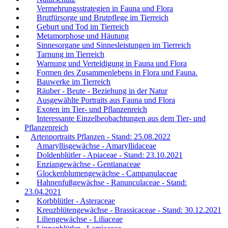
Vermehrungsstrategien in Fauna und Flora
Brutfürsorge und Brutpflege im Tierreich
Geburt und Tod im Tierreich
Metamorphose und Häutung
Sinnesorgane und Sinnesleistungen im Tierreich
Tarnung im Tierreich
Warnung und Verteidigung in Fauna und Flora
Formen des Zusammenlebens in Flora und Fauna.
Bauwerke im Tierreich
Räuber - Beute - Beziehung in der Natur
Ausgewählte Portraits aus Fauna und Flora
Exoten im Tier- und Pflanzenreich
Interessante Einzelbeobachtungen aus dem Tier- und
Pflanzenreich
Artenportraits Pflanzen - Stand: 25.08.2022
Amaryllisgewächse - Amaryllidaceae
Doldenblütler - Apiaceae - Stand: 23.10.2021
Enziangewächse - Gentianaceae
Glockenblumengewächse - Campanulaceae
Hahnenfußgewächse - Ranunculaceae - Stand:
23.04.2021
Korbblütler - Asteraceae
Kreuzblütengewächse - Brassicaceae - Stand: 30.12.2021
Liliengewächse - Liliaceae