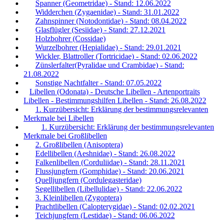
Spanner (Geometridae) - Stand: 12.06.2022
Widderchen (Zygaenidae) - Stand: 31.01.2022
Zahnspinner (Notodontidae) - Stand: 08.04.2022
Glasflügler (Sesiidae) - Stand: 27.12.2021
Holzbohrer (Cossidae)
Wurzelbohrer (Hepialidae) - Stand: 29.01.2021
Wickler, Blattroller (Tortricidae) - Stand: 02.06.2022
Zünslerfalter(Pyralidae und Crambidae) - Stand:
21.08.2022
Sonstige Nachtfalter - Stand: 07.05.2022
Libellen (Odonata) - Deutsche Libellen - Artenportraits
Libellen - Bestimmungshilfen Libellen - Stand: 26.08.2022
1. Kurzübersicht: Erklärung der bestimmungsrelevanten
Merkmale bei Libellen
1. Kurzübersicht: Erklärung der bestimmungsrelevanten
Merkmale bei Großlibellen
2. Großlibellen (Anisoptera)
Edellibellen (Aeshnidae) - Stand: 26.08.2022
Falkenlibellen (Corduliidae) - Stand: 28.11.2021
Flussjungfern (Gomphidae) - Stand: 20.06.2021
Quelljungfern (Cordulegasteridae)
Segellibellen (Libellulidae) - Stand: 22.06.2022
3. Kleinlibellen (Zygoptera)
Prachtlibellen (Calopterygidae) - Stand: 02.02.2021
Teichjungfern (Lestidae) - Stand: 06.06.2022