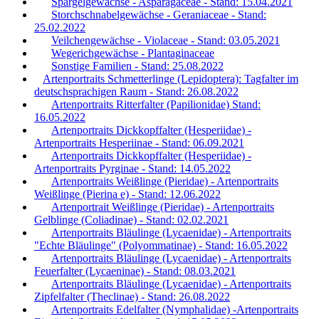
Spargelgewächse - Asparagaceae - Stand: 15.04.2021
Storchschnabelgewächse - Geraniaceae - Stand:
25.02.2022
Veilchengewächse - Violaceae - Stand: 03.05.2021
Wegerichgewächse - Plantaginaceae
Sonstige Familien - Stand: 25.08.2022
Artenportraits Schmetterlinge (Lepidoptera): Tagfalter im
deutschsprachigen Raum - Stand: 26.08.2022
Artenportraits Ritterfalter (Papilionidae) Stand:
16.05.2022
Artenportraits Dickkopffalter (Hesperiidae) -
Artenportraits Hesperiinae - Stand: 06.09.2021
Artenportraits Dickkopffalter (Hesperiidae) -
Artenportraits Pyrginae - Stand: 14.05.2022
Artenportraits Weißlinge (Pieridae) - Artenportraits
Weißlinge (Pierina e) - Stand: 12.06.2022
Artenportrait Weißlinge (Pieridae) - Artenportraits
Gelblinge (Coliadinae) - Stand: 02.02.2021
Artenportraits Bläulinge (Lycaenidae) - Artenportraits
"Echte Bläulinge" (Polyommatinae) - Stand: 16.05.2022
Artenportraits Bläulinge (Lycaenidae) - Artenportraits
Feuerfalter (Lycaeninae) - Stand: 08.03.2021
Artenportraits Bläulinge (Lycaenidae) - Artenportraits
Zipfelfalter (Theclinae) - Stand: 26.08.2022
Artenportraits Edelfalter (Nymphalidae) -Artenportraits